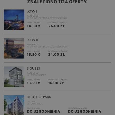
ZNALEZIONO 1124 OFERTY.
.KTW I
KATOWICE
ALEJA WALENTEGO ROŹDZIEŃSKIEGO
2
2
CZYNSZ M
/M-C
EKSPLOATACJA M
/M-C
14.50 €
26.00 ZŁ
.KTW II
KATOWICE
ALEJA WALENTEGO ROŹDZIEŃSKIEGO 1
2
2
CZYNSZ M
/M-C
EKSPLOATACJA M
/M-C
15.50 €
24.00 ZŁ
3 QUBES
KATOWICE
UL. ŚCIEGIENNEGO
2
2
CZYNSZ M
/M-C
EKSPLOATACJA M
/M-C
13.50 €
16.00 ZŁ
3T OFFICE PARK
GDYNIA
UL. GÓRSKIEGO
2
2
CZYNSZ M
/M-C
EKSPLOATACJA M
/M-C
DO UZGODNIENIA
DO UZGODNIENIA