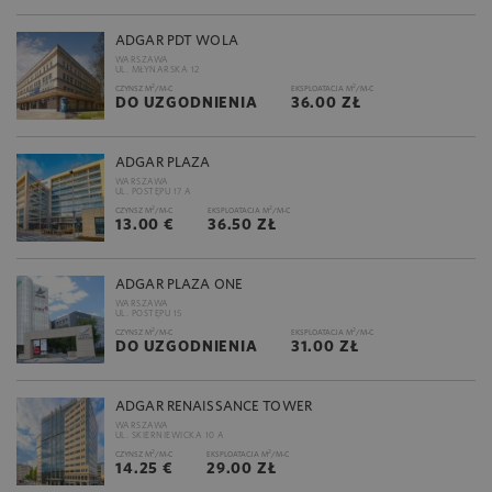
ADGAR PDT WOLA
WARSZAWA
UL. MŁYNARSKA 12
2
2
CZYNSZ M
/M-C
EKSPLOATACJA M
/M-C
DO UZGODNIENIA
36.00 ZŁ
ADGAR PLAZA
WARSZAWA
UL. POSTĘPU 17 A
2
2
CZYNSZ M
/M-C
EKSPLOATACJA M
/M-C
13.00 €
36.50 ZŁ
ADGAR PLAZA ONE
WARSZAWA
UL. POSTĘPU 15
2
2
CZYNSZ M
/M-C
EKSPLOATACJA M
/M-C
DO UZGODNIENIA
31.00 ZŁ
ADGAR RENAISSANCE TOWER
WARSZAWA
UL. SKIERNIEWICKA 10 A
2
2
CZYNSZ M
/M-C
EKSPLOATACJA M
/M-C
14.25 €
29.00 ZŁ