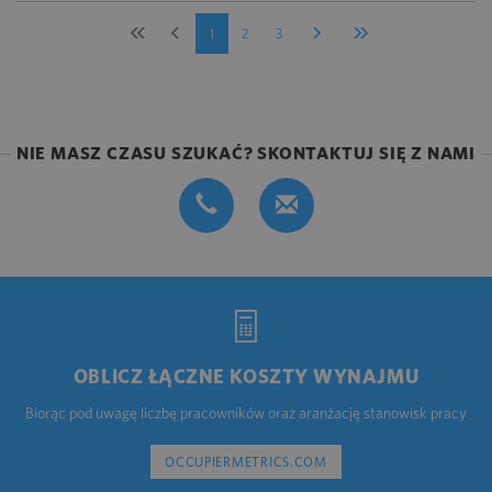
1
2
3
NIE MASZ CZASU SZUKAĆ? SKONTAKTUJ SIĘ Z NAMI
OBLICZ ŁĄCZNE KOSZTY WYNAJMU
Biorąc pod uwagę liczbę pracowników oraz aranżację stanowisk pracy
OCCUPIERMETRICS.COM