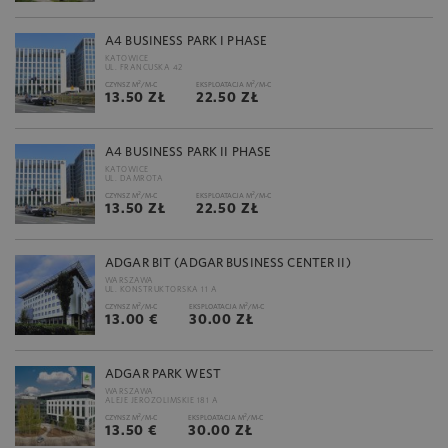
A4 BUSINESS PARK I PHASE
KATOWICE
UL. FRANCUSKA 42
2
2
CZYNSZ M
/M-C
EKSPLOATACJA M
/M-C
13.50 ZŁ
22.50 ZŁ
A4 BUSINESS PARK II PHASE
KATOWICE
UL. DAMROTA
2
2
CZYNSZ M
/M-C
EKSPLOATACJA M
/M-C
13.50 ZŁ
22.50 ZŁ
ADGAR BIT (ADGAR BUSINESS CENTER II)
WARSZAWA
UL. KONSTRUKTORSKA 11 A
2
2
CZYNSZ M
/M-C
EKSPLOATACJA M
/M-C
13.00 €
30.00 ZŁ
ADGAR PARK WEST
WARSZAWA
ALEJE JEROZOLIMSKIE 181 A
2
2
CZYNSZ M
/M-C
EKSPLOATACJA M
/M-C
13.50 €
30.00 ZŁ