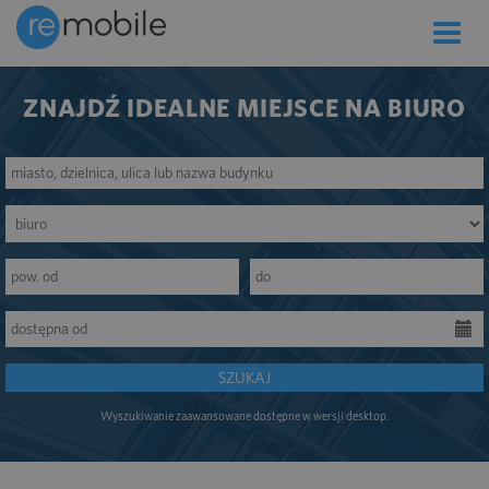
Toggle
naviga
ZNAJDŹ IDEALNE MIEJSCE NA BIURO
SZUKAJ
Wyszukiwanie zaawansowane dostępne w wersji desktop.