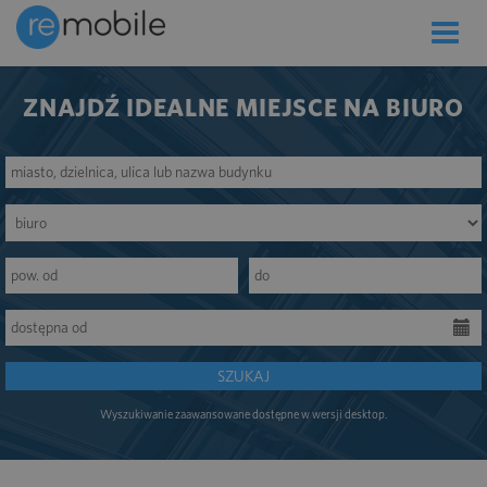
Toggle
naviga
ZNAJDŹ IDEALNE MIEJSCE NA BIURO
SZUKAJ
Wyszukiwanie zaawansowane dostępne w wersji desktop.