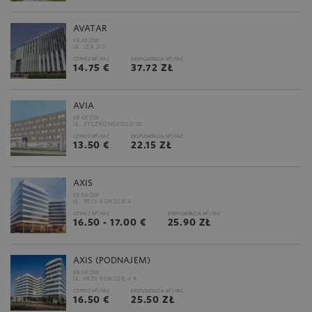
AVATAR
KRAKÓW
UL. LEA 210
2
2
CZYNSZ M
/M-C
EKSPLOATACJA M
/M-C
14.75 €
37.72 ZŁ
AVIA
KRAKÓW
UL. ŻYCZKOWSKIEGO 20
2
2
CZYNSZ M
/M-C
EKSPLOATACJA M
/M-C
13.50 €
22.15 ZŁ
AXIS
KRAKÓW
UL. PRZY RONDZIE 4
2
2
CZYNSZ M
/M-C
EKSPLOATACJA M
/M-C
16.50 - 17.00 €
25.90 ZŁ
AXIS (PODNAJEM)
KRAKÓW
UL. PRZY RONDZIE 4 A
2
2
CZYNSZ M
/M-C
EKSPLOATACJA M
/M-C
16.50 €
25.50 ZŁ