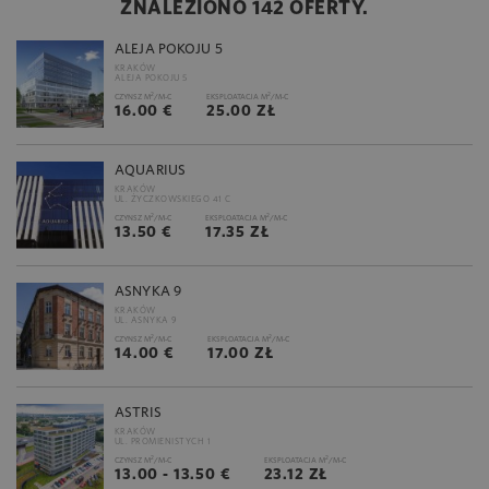
ZNALEZIONO 142 OFERTY.
ALEJA POKOJU 5
KRAKÓW
ALEJA POKOJU 5
2
2
CZYNSZ M
/M-C
EKSPLOATACJA M
/M-C
16.00 €
25.00 ZŁ
AQUARIUS
KRAKÓW
UL. ŻYCZKOWSKIEGO 41 C
2
2
CZYNSZ M
/M-C
EKSPLOATACJA M
/M-C
13.50 €
17.35 ZŁ
ASNYKA 9
KRAKÓW
UL. ASNYKA 9
2
2
CZYNSZ M
/M-C
EKSPLOATACJA M
/M-C
14.00 €
17.00 ZŁ
ASTRIS
KRAKÓW
UL. PROMIENISTYCH 1
2
2
CZYNSZ M
/M-C
EKSPLOATACJA M
/M-C
13.00 - 13.50 €
23.12 ZŁ