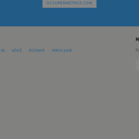
OCCUPIERMETRICS.COM
P
LIN
ŁÓDŹ
POZNAŃ
WROCŁAW