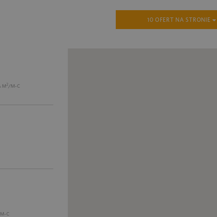
10 OFERT NA STRONIE
2
A M
/M-C
/M-C