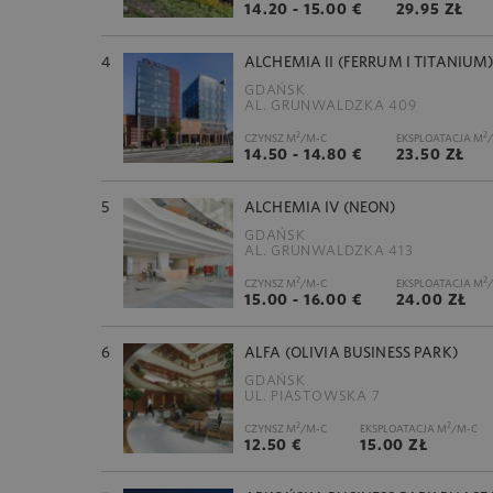
14.20 - 15.00 €
29.95 ZŁ
4
ALCHEMIA II (FERRUM I TITANIUM
GDAŃSK
AL. GRUNWALDZKA 409
2
2
CZYNSZ M
/M-C
EKSPLOATACJA M
14.50 - 14.80 €
23.50 ZŁ
5
ALCHEMIA IV (NEON)
GDAŃSK
AL. GRUNWALDZKA 413
2
2
CZYNSZ M
/M-C
EKSPLOATACJA M
15.00 - 16.00 €
24.00 ZŁ
6
ALFA (OLIVIA BUSINESS PARK)
GDAŃSK
UL. PIASTOWSKA 7
2
2
CZYNSZ M
/M-C
EKSPLOATACJA M
/M-C
12.50 €
15.00 ZŁ