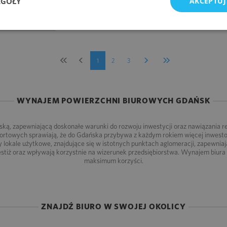
EGÓŁY
AKCEPTUJ
2
A M
/M-C
1
2
3
WYNAJEM POWIERZCHNI BIUROWYCH GDAŃSK
ką, zapewniającą doskonałe warunki do rozwoju inwestycji oraz nawiązania r
portowych sprawiają, że do Gdańska przybywa z każdym rokiem więcej inwestoró
y lokale użytkowe, znajdujące się w istotnych punktach aglomeracji, zapewnia
stiż oraz wpływają korzystnie na wizerunek przedsiębiorstwa. Wynajem biur
maksimum korzyści.
ZNAJDŹ BIURO W SWOJEJ OKOLICY