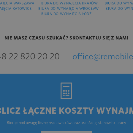
AJĘCIA WARSZAWA
BIURA DO WYNAJĘCIA KRAKÓW
BIURA DO WYN
AJĘCIA KATOWICE
BIURA DO WYNAJĘCIA WROCŁAW
BIURA DO WYN
BIURA DO WYNAJĘCIA ŁÓDŹ
NIE MASZ CZASU SZUKAĆ? SKONTAKTUJ SIĘ Z NAMI
8 22 820 20 20
office@remobile
BLICZ ŁĄCZNE KOSZTY WYNAJ
Biorąc pod uwagę liczbę pracowników oraz aranżację stanowisk pracy