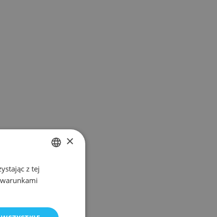
×
stając z tej
POLISH
z warunkami
ENGLISH