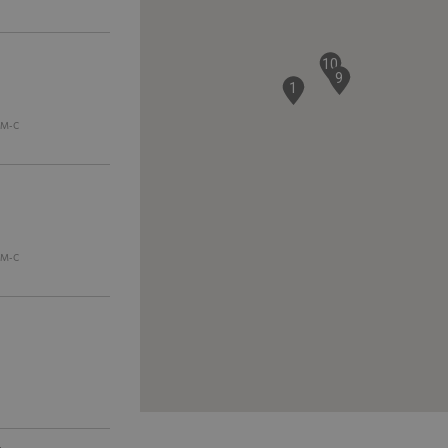
)
10
9
1
/M-C
/M-C