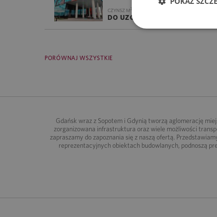
POKAŻ SZCZ
2
CZYNSZ M
/M-C
EKSPLOATACJ
DO UZGODNIENIA
26.06 ZŁ
PORÓWNAJ WSZYSTKIE
Gdańsk wraz z Sopotem i Gdynią tworzą aglomerację miejs
zorganizowana infrastruktura oraz wiele możliwości trans
zapraszamy do zapoznania się z naszą ofertą. Przedstawiam
reprezentacyjnych obiektach budowlanych, podnoszą pre