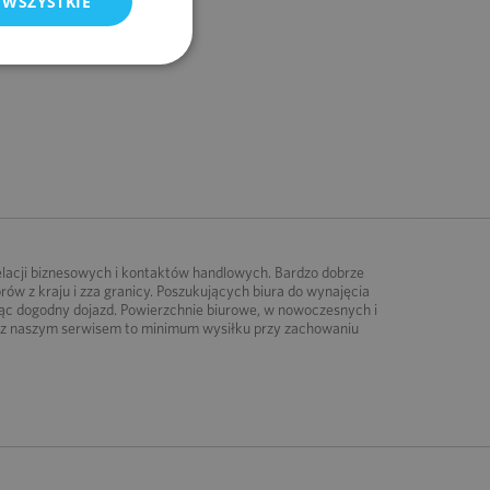
 WSZYSTKIE
elacji biznesowych i kontaktów handlowych. Bardzo dobrze
w z kraju i zza granicy. Poszukujących biura do wynajęcia
jąc dogodny dojazd. Powierzchnie biurowe, w nowoczesnych i
a z naszym serwisem to minimum wysiłku przy zachowaniu