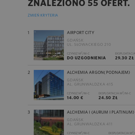
ZNALEZIONO 55 OFERT.
ZMIEŃ KRYTERIA
1
AIRPORT CITY
GDAŃSK
UL. SŁOWACKIEGO 210
2
CZYNSZ M
/M-C
EKSPLOATACJ
DO UZGODNIENIA
29.30 ZŁ
2
ALCHEMIA ARGON( PODNAJEM)
GDAŃSK
AL. GRUNWALDZKA 415
2
2
CZYNSZ M
/M-C
EKSPLOATACJA M
/M-C
14.00 €
24.50 ZŁ
3
ALCHEMIA I (AURUM I PLATINUM)
GDAŃSK
AL. GRUNWALDZKA 411
2
2
CZYNSZ M
/M-C
EKSPLOATACJA M