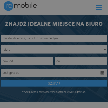
Toggle
naviga
ZNAJDŹ IDEALNE MIEJSCE NA BIURO
SZUKAJ
Wyszukiwanie zaawansowane dostępne w wersji desktop.