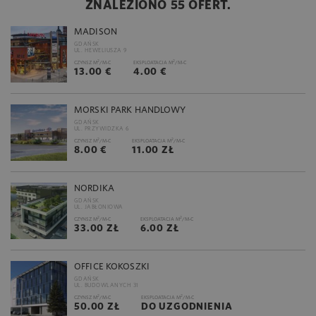
ZNALEZIONO 55 OFERT.
MADISON
GDAŃSK
UL. HEWELIUSZA 9
2
2
CZYNSZ M
/M-C
EKSPLOATACJA M
/M-C
13.00 €
4.00 €
MORSKI PARK HANDLOWY
GDAŃSK
UL. PRZYWIDZKA 6
2
2
CZYNSZ M
/M-C
EKSPLOATACJA M
/M-C
8.00 €
11.00 ZŁ
NORDIKA
GDAŃSK
UL. JABŁONIOWA
2
2
CZYNSZ M
/M-C
EKSPLOATACJA M
/M-C
33.00 ZŁ
6.00 ZŁ
OFFICE KOKOSZKI
GDAŃSK
UL. BUDOWLANYCH 31
2
2
CZYNSZ M
/M-C
EKSPLOATACJA M
/M-C
50.00 ZŁ
DO UZGODNIENIA