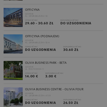
OFFICYNA
GDAŃSK
AL. GRUNWALDZKA 50
2
2
CZYNSZ M
/M-C
EKSPLOATACJA M
/M-C
29.60 - 30.60 ZŁ
DO UZGODNIENIA
OFFICYNA (PODNAJEM)
GDAŃSK
AL. GRUNWALDZKA 50 A
2
2
CZYNSZ M
/M-C
EKSPLOATACJA M
/M-C
DO UZGODNIENIA
30.60 ZŁ
OLIVA BUSINESS PARK - BETA
GDAŃSK
UL. PIASTOWSKA 11
2
2
CZYNSZ M
/M-C
EKSPLOATACJA M
/M-C
14.00 €
3.00 €
OLIVIA BUSINESS CENTRE - OLIVIA FOUR
GDAŃSK
AL. GRUNWALDZKA 472 B
2
2
CZYNSZ M
/M-C
EKSPLOATACJA M
/M-C
DO UZGODNIENIA
26.50 ZŁ