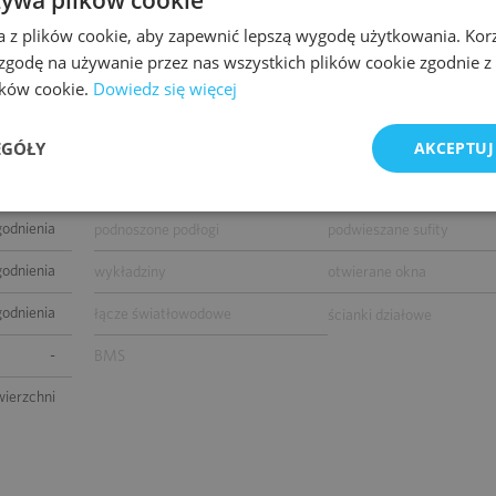
istniejący
żaluzje wewnętrzne
tryskacze
a z plików cookie, aby zapewnić lepszą wygodę użytkowania. Korzy
 zgodę na używanie przez nas wszystkich plików cookie zgodnie 
 000 m2
podwójne zasilanie
kontrola dostępu
lików cookie.
Dowiedz się więcej
okablowanie telefoniczne
okablowanie komputerow
parterem)
okablowanie elektryczne
centrala telefoniczna
EGÓŁY
AKCEPTUJ
0
klimatyzacja
czujniki dymu i ciepła
godnienia
podnoszone podłogi
podwieszane sufity
godnienia
wykładziny
otwierane okna
godnienia
łącze światłowodowe
ścianki działowe
-
BMS
wierzchni