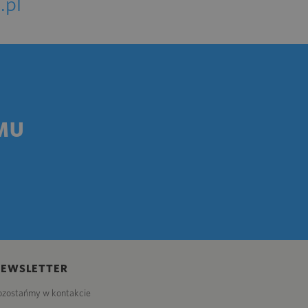
.pl
MU
NEWSLETTER
ozostańmy w kontakcie