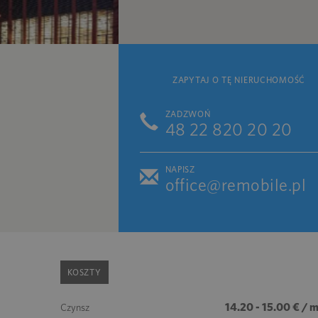
ZAPYTAJ O TĘ NIERUCHOMOŚĆ
ZADZWOŃ
48 22 820 20 20
NAPISZ
office@remobile.pl
KOSZTY
14.20 - 15.00 € / 
Czynsz