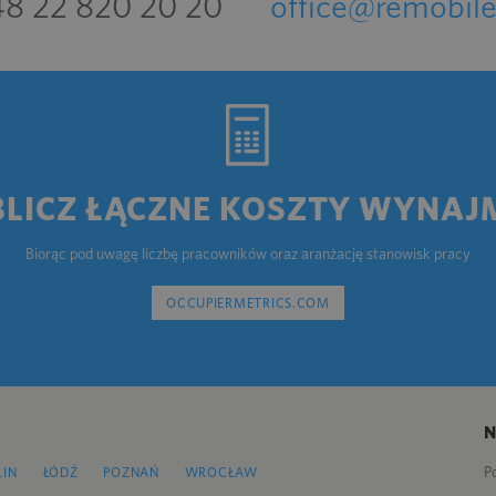
8 22 820 20 20
office@remobile
BLICZ ŁĄCZNE KOSZTY WYNAJ
Biorąc pod uwagę liczbę pracowników oraz aranżację stanowisk pracy
OCCUPIERMETRICS.COM
P
LIN
ŁÓDŹ
POZNAŃ
WROCŁAW