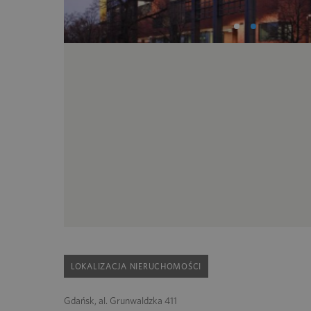
LOKALIZACJA NIERUCHOMOŚCI
Gdańsk, al. Grunwaldzka 411