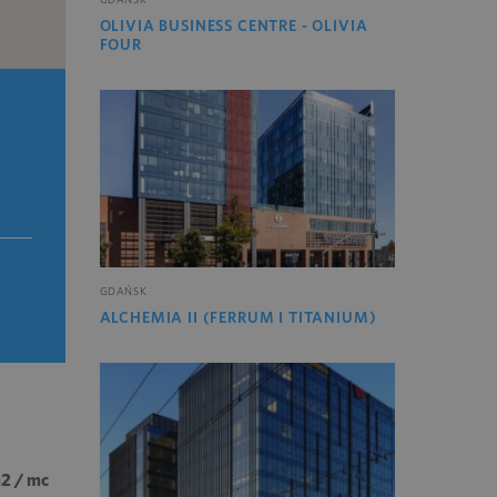
OLIVIA BUSINESS CENTRE - OLIVIA
FOUR
GDAŃSK
ALCHEMIA II (FERRUM I TITANIUM)
m2 / mc