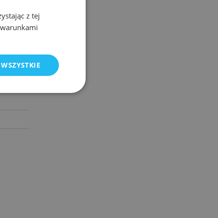
stając z tej
POLISH
z warunkami
ENGLISH
e
 WSZYSTKIE