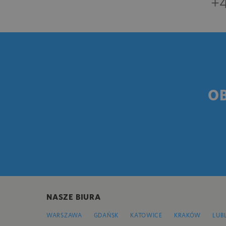
+4
O
NASZE BIURA
WARSZAWA
GDAŃSK
KATOWICE
KRAKÓW
LUB