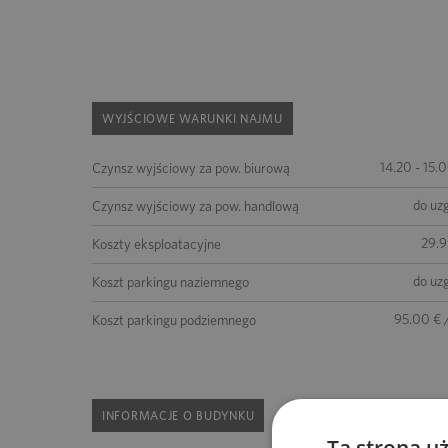
WYJŚCIOWE WARUNKI NAJMU
14.20 - 15.
Czynsz wyjściowy za pow. biurową
do uz
Czynsz wyjściowy za pow. handlową
29.9
Koszty eksploatacyjne
do uz
Koszt parkingu naziemnego
95.00 € 
Koszt parkingu podziemnego
INFORMACJE O BUDYNKU
Ta strona u