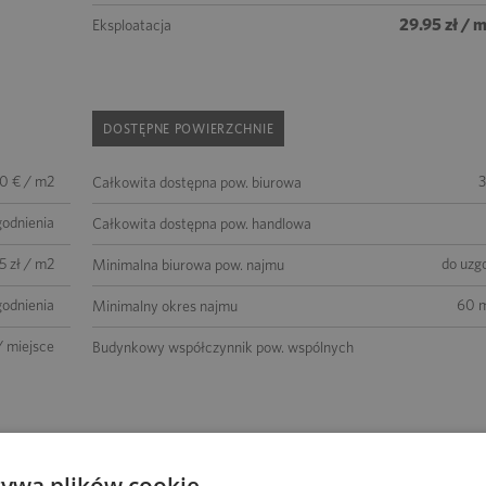
29.95 zł / 
Eksploatacja
DOSTĘPNE POWIERZCHNIE
00 € / m2
3
Całkowita dostępna pow. biurowa
godnienia
Całkowita dostępna pow. handlowa
5 zł / m2
do uzg
Minimalna biurowa pow. najmu
godnienia
60 m
Minimalny okres najmu
/ miejsce
Budynkowy współczynnik pow. wspólnych
STANDARD WYKOŃCZEŃ
żywa plików cookie