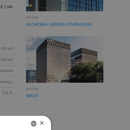
m2 / mc
GDAŃSK
ALCHEMIA ARGON( PODNAJEM)
 631 m2
539 m2
odnienia
iesięcy
GDAŃSK
5.16 %
WAVE
×