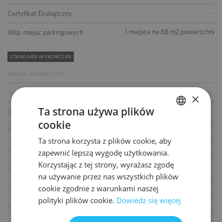
-
Certyfikat Ekologiczny
1 miejsce na 88 m2 powierzchni
Wsp. miejsc parkingowych
STANDARD WYKOŃCZEŃ
żaluzje wewnętrzne
tryskacze
×
Ta strona używa plików
podwójne zasilanie
cookie
POLISH
kontrola dostępu
Ta strona korzysta z plików cookie, aby
ENGLISH
okablowanie telefoniczne
zapewnić lepszą wygodę użytkowania.
Korzystając z tej strony, wyrażasz zgodę
okablowanie komputerowe
na używanie przez nas wszystkich plików
okablowanie elektryczne
cookie zgodnie z warunkami naszej
polityki plików cookie.
Dowiedz się więcej
centrala telefoniczna