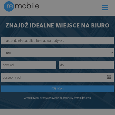
Toggle
naviga
ZNAJDŹ IDEALNE MIEJSCE NA BIURO
SZUKAJ
Wyszukiwanie zaawansowane dostępne w wersji desktop.