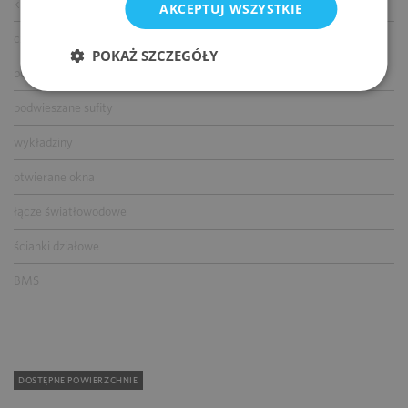
klimatyzacja
AKCEPTUJ WSZYSTKIE
czujniki dymu i ciepła
POKAŻ SZCZEGÓŁY
podnoszone podłogi
podwieszane sufity
wykładziny
otwierane okna
łącze światłowodowe
ścianki działowe
BMS
DOSTĘPNE POWIERZCHNIE