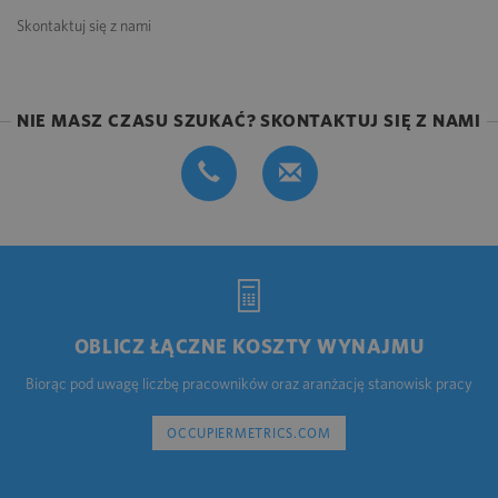
Skontaktuj się z nami
NIE MASZ CZASU SZUKAĆ? SKONTAKTUJ SIĘ Z NAMI
OBLICZ ŁĄCZNE KOSZTY WYNAJMU
Biorąc pod uwagę liczbę pracowników oraz aranżację stanowisk pracy
OCCUPIERMETRICS.COM