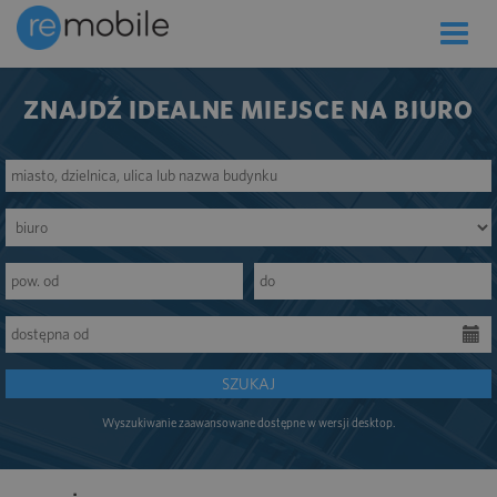
Toggle
naviga
ZNAJDŹ IDEALNE MIEJSCE NA BIURO
SZUKAJ
Wyszukiwanie zaawansowane dostępne w wersji desktop.