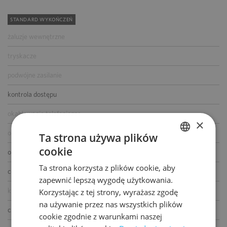
STANDARD WYKOŃCZEŃ
żaluzje wewnętrzne
tryskacze
podwójne zasilanie
kontrola dostępu
okablowanie telefoniczne
×
okablowanie komputerowe
Ta strona używa plików
cookie
okablowanie elektryczne
POLISH
Ta strona korzysta z plików cookie, aby
ENGLISH
centrala telefoniczna
zapewnić lepszą wygodę użytkowania.
klimatyzacja
Korzystając z tej strony, wyrażasz zgodę
na używanie przez nas wszystkich plików
czujniki dymu i ciepła
cookie zgodnie z warunkami naszej