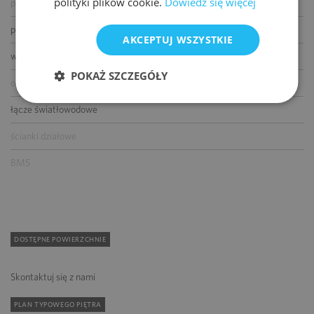
polityki plików cookie.
Dowiedz się więcej
podnoszone podłogi
podwieszane sufity
AKCEPTUJ WSZYSTKIE
wykładziny
POKAŻ SZCZEGÓŁY
otwierane okna
łącze światłowodowe
ścianki działowe
BMS
DOSTĘPNE POWIERZCHNIE
Skontaktuj się z nami
PLAN TYPOWEGO PIĘTRA