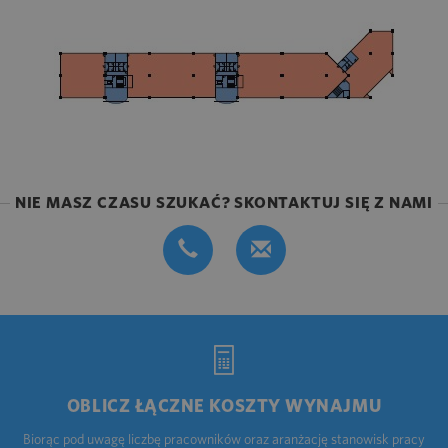
NIE MASZ CZASU SZUKAĆ? SKONTAKTUJ SIĘ Z NAMI
OBLICZ ŁĄCZNE KOSZTY WYNAJMU
Biorąc pod uwagę liczbę pracowników oraz aranżację stanowisk pracy