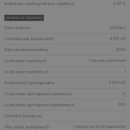
6.20 %
Budynkowy współczynnik pow. wspólnych
INFORMACJE O BUDYNKU
istniejący
Status budynku
4 250 m2
Całkowita pow. biurowa netto
2004
Data zakończenia budowy
5 (łącznie z parterem)
Liczba pięter naziemnych
1
Liczba pięter podziemnych
2 000 m2
Powierzchnia typowego piętra
0
Liczba miejsc parkingowych naziemnych
500
Liczba miejsc parkingowych podziemnych
-
Certyfikat Ekologiczny
1 miejsce na 10 m2 powierzchni
Wsp. miejsc parkingowych