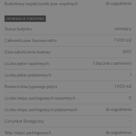
do uzgodnienia
Budynkowy współczynnik pow. wspólnych
INFORMACJE O BUDYNKU
istniejący
Status budynku
7 000 m2
Całkowita pow. biurowa netto
2001
Data zakończenia budowy
5 (łącznie z parterem)
Liczba pięter naziemnych
1
Liczba pięter podziemnych
1 000 m2
Powierzchnia typowego piętra
0
Liczba miejsc parkingowych naziemnych
do uzgodnienia
Liczba miejsc parkingowych podziemnych
-
Certyfikat Ekologiczny
do uzgodnienia
Wsp. miejsc parkingowych