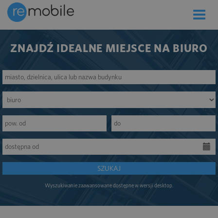
Toggle
naviga
ZNAJDŹ IDEALNE MIEJSCE NA BIURO
SZUKAJ
Wyszukiwanie zaawansowane dostępne w wersji desktop.