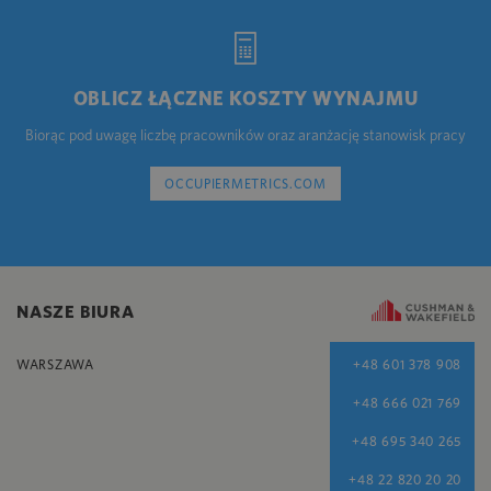
OBLICZ ŁĄCZNE KOSZTY WYNAJMU
Biorąc pod uwagę liczbę pracowników oraz aranżację stanowisk pracy
OCCUPIERMETRICS.COM
NASZE BIURA
WARSZAWA
+48 601 378 908
+48 666 021 769
+48 695 340 265
+48 22 820 20 20