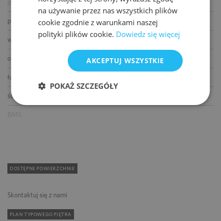
podnoszone podłogi
na używanie przez nas wszystkich plików
podwieszane sufity
cookie zgodnie z warunkami naszej
polityki plików cookie.
Dowiedz się więcej
wykładziny
otwierane okna
AKCEPTUJ WSZYSTKIE
łącze światłowodowe
POKAŻ SZCZEGÓŁY
ścianki działowe
BMS
DOSTĘPNE POWIERZCHNIE
Skontaktuj się z nami
PLAN TYPOWEGO PIĘTRA