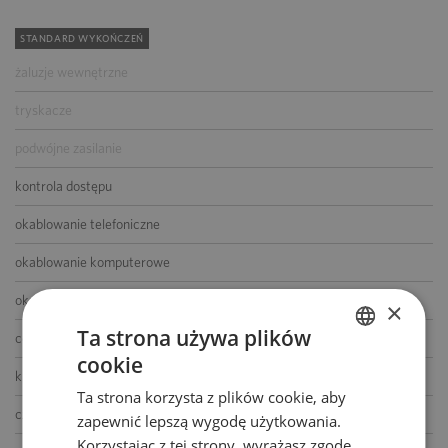
STANDARD WYKOŃCZEŃ
żaluzje wewnętrzne
tryskacze
podwójne zasilanie
kontrola dostępu
okablowanie telefoniczne
okablowanie komputerowe
okablowanie elektryczne
×
Ta strona używa plików
centrala telefoniczna
cookie
POLISH
klimatyzacja
Ta strona korzysta z plików cookie, aby
ENGLISH
czujniki dymu i ciepła
zapewnić lepszą wygodę użytkowania.
Korzystając z tej strony, wyrażasz zgodę