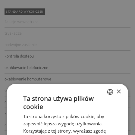
STANDARD WYKOŃCZEŃ
żaluzje wewnętrzne
tryskacze
podwójne zasilanie
kontrola dostępu
okablowanie telefoniczne
okablowanie komputerowe
×
okablowanie elektryczne
Ta strona używa plików
centrala telefoniczna
cookie
POLISH
klimatyzacja
Ta strona korzysta z plików cookie, aby
ENGLISH
zapewnić lepszą wygodę użytkowania.
czujniki dymu i ciepła
Korzystając z tej strony, wyrażasz zgodę