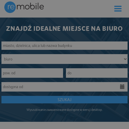
Toggle
naviga
ZNAJDŹ IDEALNE MIEJSCE NA BIURO
SZUKAJ
Wyszukiwanie zaawansowane dostępne w wersji desktop.