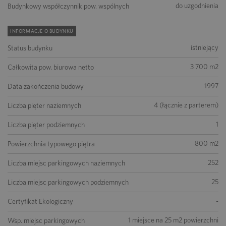
do uzgodnienia
Budynkowy współczynnik pow. wspólnych
INFORMACJE O BUDYNKU
istniejący
Status budynku
3 700 m2
Całkowita pow. biurowa netto
1997
Data zakończenia budowy
4 (łącznie z parterem)
Liczba pięter naziemnych
1
Liczba pięter podziemnych
800 m2
Powierzchnia typowego piętra
252
Liczba miejsc parkingowych naziemnych
25
Liczba miejsc parkingowych podziemnych
-
Certyfikat Ekologiczny
1 miejsce na 25 m2 powierzchni
Wsp. miejsc parkingowych