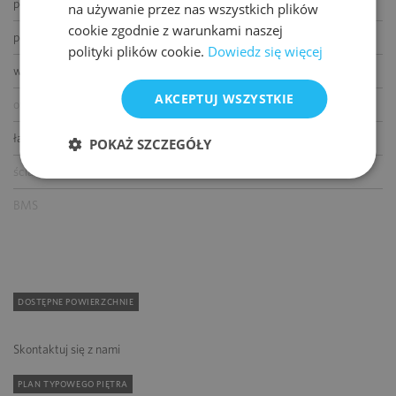
podnoszone podłogi
na używanie przez nas wszystkich plików
cookie zgodnie z warunkami naszej
podwieszane sufity
polityki plików cookie.
Dowiedz się więcej
wykładziny
AKCEPTUJ WSZYSTKIE
otwierane okna
łącze światłowodowe
POKAŻ SZCZEGÓŁY
ścianki działowe
BMS
DOSTĘPNE POWIERZCHNIE
Skontaktuj się z nami
PLAN TYPOWEGO PIĘTRA