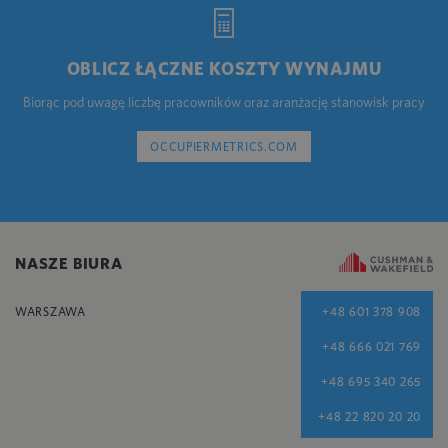
OBLICZ ŁĄCZNE KOSZTY WYNAJMU
Biorąc pod uwagę liczbę pracowników oraz aranżację stanowisk pracy
OCCUPIERMETRICS.COM
NASZE BIURA
WARSZAWA
+48 601 378 908
+48 666 021 769
+48 695 340 265
+48 22 820 20 20