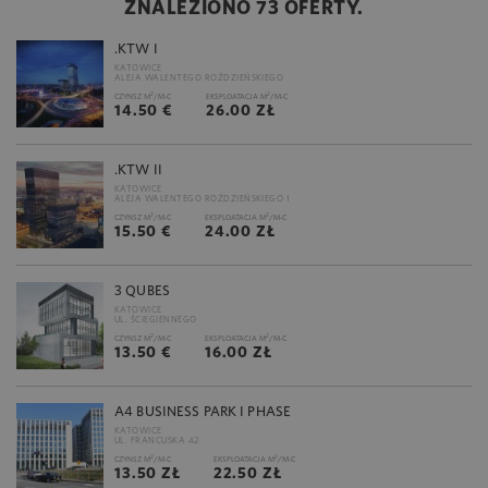
ZNALEZIONO 73 OFERTY.
.KTW I
KATOWICE
ALEJA WALENTEGO ROŹDZIEŃSKIEGO
2
2
CZYNSZ M
/M-C
EKSPLOATACJA M
/M-C
14.50 €
26.00 ZŁ
.KTW II
KATOWICE
ALEJA WALENTEGO ROŹDZIEŃSKIEGO 1
2
2
CZYNSZ M
/M-C
EKSPLOATACJA M
/M-C
15.50 €
24.00 ZŁ
3 QUBES
KATOWICE
UL. ŚCIEGIENNEGO
2
2
CZYNSZ M
/M-C
EKSPLOATACJA M
/M-C
13.50 €
16.00 ZŁ
A4 BUSINESS PARK I PHASE
KATOWICE
UL. FRANCUSKA 42
2
2
CZYNSZ M
/M-C
EKSPLOATACJA M
/M-C
13.50 ZŁ
22.50 ZŁ