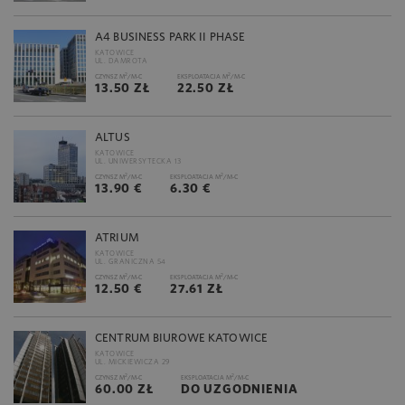
A4 BUSINESS PARK II PHASE
KATOWICE
UL. DAMROTA
2
2
CZYNSZ M
/M-C
EKSPLOATACJA M
/M-C
13.50 ZŁ
22.50 ZŁ
ALTUS
KATOWICE
UL. UNIWERSYTECKA 13
2
2
CZYNSZ M
/M-C
EKSPLOATACJA M
/M-C
13.90 €
6.30 €
ATRIUM
KATOWICE
UL. GRANICZNA 54
2
2
CZYNSZ M
/M-C
EKSPLOATACJA M
/M-C
12.50 €
27.61 ZŁ
CENTRUM BIUROWE KATOWICE
KATOWICE
UL. MICKIEWICZA 29
2
2
CZYNSZ M
/M-C
EKSPLOATACJA M
/M-C
60.00 ZŁ
DO UZGODNIENIA