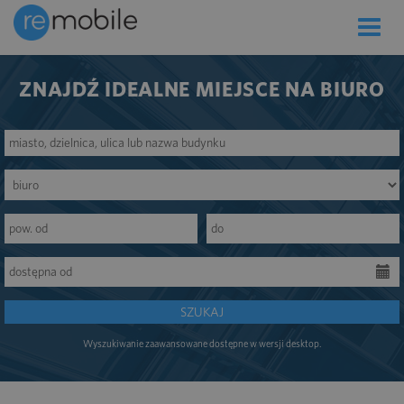
Toggle
naviga
ZNAJDŹ IDEALNE MIEJSCE NA BIURO
SZUKAJ
Wyszukiwanie zaawansowane dostępne w wersji desktop.