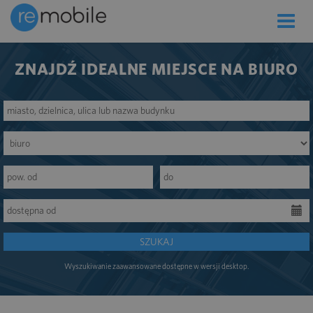
Toggle
naviga
ZNAJDŹ IDEALNE MIEJSCE NA BIURO
SZUKAJ
Wyszukiwanie zaawansowane dostępne w wersji desktop.