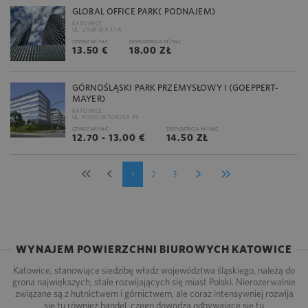
GLOBAL OFFICE PARK( PODNAJEM)
KATOWICE
UL. ZABRSKA 17 A
2
2
CZYNSZ M
/M-C
EKSPLOATACJA M
/M-C
13.50 €
18.00 ZŁ
GÓRNOŚLĄSKI PARK PRZEMYSŁOWY I (GOEPPERT-
MAYER)
KATOWICE
UL. KONDUKTORSKA 39
2
2
CZYNSZ M
/M-C
EKSPLOATACJA M
/M-C
12.70 - 13.00 €
14.50 ZŁ
1
2
3
WYNAJEM POWIERZCHNI BIUROWYCH KATOWICE
Katowice, stanowiące siedzibę władz województwa śląskiego, należą do
grona największych, stale rozwijających się miast Polski. Nierozerwalnie
związane są z hutnictwem i górnictwem, ale coraz intensywniej rozwija
się tu również handel, czego dowodzą odbywające się tu