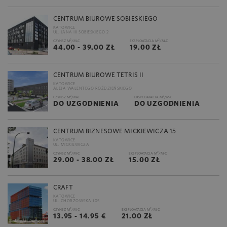
CENTRUM BIUROWE SOBIESKIEGO
KATOWICE
UL. JANA III SOBIESKIEGO 2
2
2
CZYNSZ M
/M-C
EKSPLOATACJA M
/M-C
44.00 - 39.00 ZŁ
19.00 ZŁ
CENTRUM BIUROWE TETRIS II
KATOWICE
ALEJA WALENTEGO ROŹDZIEŃSKIEGO
2
2
CZYNSZ M
/M-C
EKSPLOATACJA M
/M-C
DO UZGODNIENIA
DO UZGODNIENIA
CENTRUM BIZNESOWE MICKIEWICZA 15
KATOWICE
UL. MICKIEWICZA
2
2
CZYNSZ M
/M-C
EKSPLOATACJA M
/M-C
29.00 - 38.00 ZŁ
15.00 ZŁ
CRAFT
KATOWICE
UL. CHORZOWSKA 105
2
2
CZYNSZ M
/M-C
EKSPLOATACJA M
/M-C
13.95 - 14.95 €
21.00 ZŁ