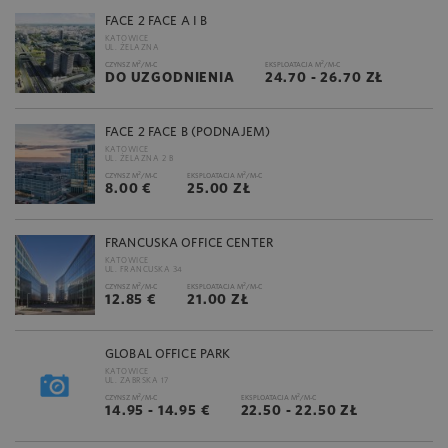
FACE 2 FACE A I B
KATOWICE
UL. ŻELAZNA
2
2
CZYNSZ M
/M-C
EKSPLOATACJA M
/M-C
DO UZGODNIENIA
24.70 - 26.70 ZŁ
FACE 2 FACE B (PODNAJEM)
KATOWICE
UL. ŻELAZNA 2 B
2
2
CZYNSZ M
/M-C
EKSPLOATACJA M
/M-C
8.00 €
25.00 ZŁ
FRANCUSKA OFFICE CENTER
KATOWICE
UL. FRANCUSKA 34
2
2
CZYNSZ M
/M-C
EKSPLOATACJA M
/M-C
12.85 €
21.00 ZŁ
GLOBAL OFFICE PARK
KATOWICE
UL. ZABRSKA 17
2
2
CZYNSZ M
/M-C
EKSPLOATACJA M
/M-C
14.95 - 14.95 €
22.50 - 22.50 ZŁ