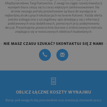
Międzynarodowe Targi Katowickie. Z uwagi na ciągły rozwój inwestycji
wynajem biura cieszy się tu coraz większym zainteresowaniem. Na
stronie naszego portalu prezentowane są biura do wynajęcia w
najbardziej atrakcyjnych lokalizacjach na terenie Katowic. Każda oferta
została wzbogacona o szczegółowy opis składający się z informacji
podstawowych oraz dodatkowych, pomocnych przy podejmowaniu
decyzji. Prezentujemy powierzchnie biurowe o zróżnicowanym metrażu
znajdujące się w nowoczesnych obiektach budowlanych.
NIE MASZ CZASU SZUKAĆ? SKONTAKTUJ SIĘ Z NAMI
OBLICZ ŁĄCZNE KOSZTY WYNAJMU
Biorąc pod uwagę liczbę pracowników oraz aranżację stanowisk pracy