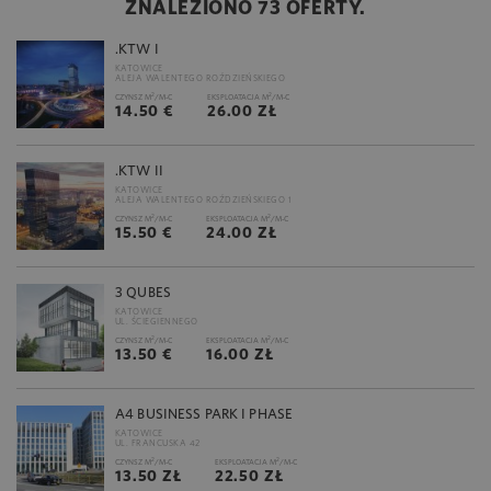
ZNALEZIONO 73 OFERTY.
.KTW I
KATOWICE
ALEJA WALENTEGO ROŹDZIEŃSKIEGO
2
2
CZYNSZ M
/M-C
EKSPLOATACJA M
/M-C
14.50 €
26.00 ZŁ
.KTW II
KATOWICE
ALEJA WALENTEGO ROŹDZIEŃSKIEGO 1
2
2
CZYNSZ M
/M-C
EKSPLOATACJA M
/M-C
15.50 €
24.00 ZŁ
3 QUBES
KATOWICE
UL. ŚCIEGIENNEGO
2
2
CZYNSZ M
/M-C
EKSPLOATACJA M
/M-C
13.50 €
16.00 ZŁ
A4 BUSINESS PARK I PHASE
KATOWICE
UL. FRANCUSKA 42
2
2
CZYNSZ M
/M-C
EKSPLOATACJA M
/M-C
13.50 ZŁ
22.50 ZŁ