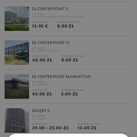
DL CENTER POINT II
KATOWICE
ALEJA WALENTEGO ROŹDZIEŃSKIEGO 89
2
2
CZYNSZ M
/M-C
EKSPLOATACJA M
/M-C
13.95 €
8.00 ZŁ
DL CENTER POINT III
KATOWICE
AL. KORFANTEGO 138
2
2
CZYNSZ M
/M-C
EKSPLOATACJA M
/M-C
40.00 ZŁ
8.00 ZŁ
DL CENTER POINT MANHATTAN
KATOWICE
UL. SZEWSKA
2
2
CZYNSZ M
/M-C
EKSPLOATACJA M
/M-C
45.00 ZŁ
5.00 ZŁ
DULĘBY 5
KATOWICE
UL. DULĘBY 5
2
2
CZYNSZ M
/M-C
EKSPLOATACJA M
/M-C
29.00 - 25.00 ZŁ
13.00 ZŁ