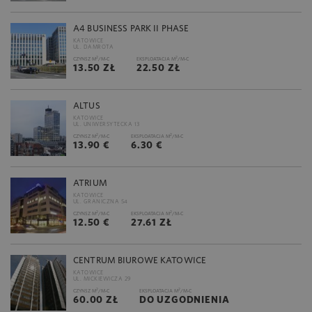
A4 BUSINESS PARK II PHASE
KATOWICE
UL. DAMROTA
2
2
CZYNSZ M
/M-C
EKSPLOATACJA M
/M-C
13.50 ZŁ
22.50 ZŁ
ALTUS
KATOWICE
UL. UNIWERSYTECKA 13
2
2
CZYNSZ M
/M-C
EKSPLOATACJA M
/M-C
13.90 €
6.30 €
ATRIUM
KATOWICE
UL. GRANICZNA 54
2
2
CZYNSZ M
/M-C
EKSPLOATACJA M
/M-C
12.50 €
27.61 ZŁ
CENTRUM BIUROWE KATOWICE
KATOWICE
UL. MICKIEWICZA 29
2
2
CZYNSZ M
/M-C
EKSPLOATACJA M
/M-C
60.00 ZŁ
DO UZGODNIENIA