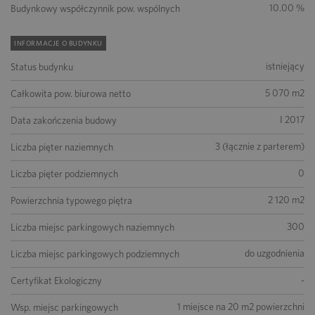
10.00 %
Budynkowy współczynnik pow. wspólnych
INFORMACJE O BUDYNKU
istniejący
Status budynku
5 070 m2
Całkowita pow. biurowa netto
I 2017
Data zakończenia budowy
3 (łącznie z parterem)
Liczba pięter naziemnych
0
Liczba pięter podziemnych
2 120 m2
Powierzchnia typowego piętra
300
Liczba miejsc parkingowych naziemnych
do uzgodnienia
Liczba miejsc parkingowych podziemnych
-
Certyfikat Ekologiczny
1 miejsce na 20 m2 powierzchni
Wsp. miejsc parkingowych