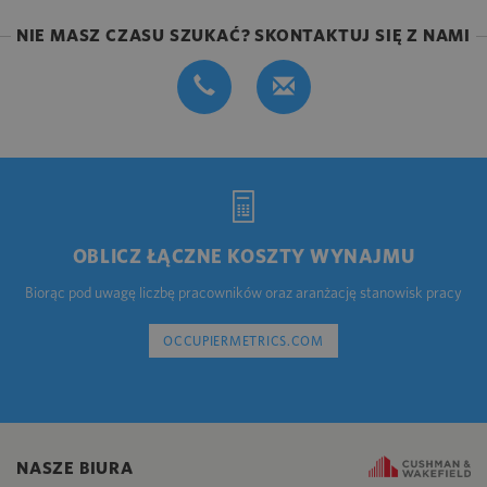
NIE MASZ CZASU SZUKAĆ? SKONTAKTUJ SIĘ Z NAMI
OBLICZ ŁĄCZNE KOSZTY WYNAJMU
Biorąc pod uwagę liczbę pracowników oraz aranżację stanowisk pracy
OCCUPIERMETRICS.COM
NASZE BIURA