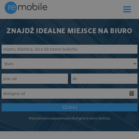
Toggle
naviga
ZNAJDŹ IDEALNE MIEJSCE NA BIURO
SZUKAJ
Wyszukiwanie zaawansowane dostępne w wersji desktop.