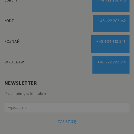
LUBLIN
+48 722 202 010
ŁÓDŹ
+48 722 202 152
POZNAŃ
+48 604 612 246
WROCŁAW
+48 722 202 214
NEWSLETTER
Pozostańmy w kontakcie
ZAPISZ SIĘ