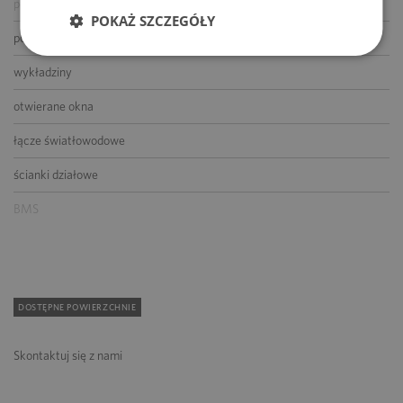
podnoszone podłogi
POKAŻ SZCZEGÓŁY
podwieszane sufity
wykładziny
otwierane okna
łącze światłowodowe
ścianki działowe
BMS
DOSTĘPNE POWIERZCHNIE
Skontaktuj się z nami