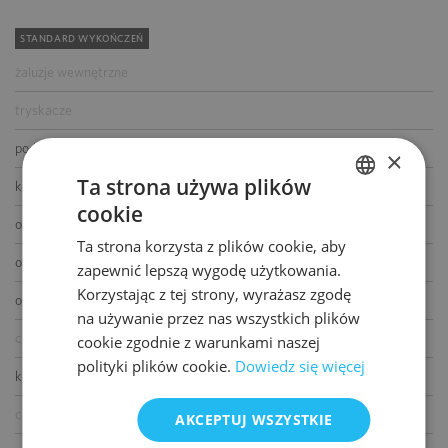
STANDARD WYKOŃCZEŃ
żaluzje wewnętrzne
tryskacze
podwójne zasilanie
×
Ta strona używa plików
kontrola dostępu
cookie
POLISH
okablowanie telefoniczne
Ta strona korzysta z plików cookie, aby
ENGLISH
okablowanie komputerowe
zapewnić lepszą wygodę użytkowania.
Korzystając z tej strony, wyrażasz zgodę
okablowanie elektryczne
na używanie przez nas wszystkich plików
centrala telefoniczna
cookie zgodnie z warunkami naszej
polityki plików cookie.
Dowiedz się więcej
klimatyzacja
czujniki dymu i ciepła
AKCEPTUJ WSZYSTKIE