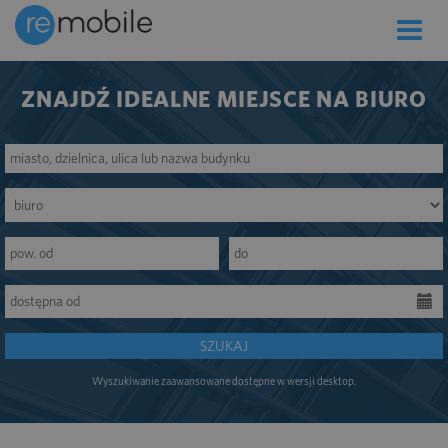
Toggle
naviga
ZNAJDŹ IDEALNE MIEJSCE NA BIURO
SZUKAJ
Wyszukiwanie zaawansowane dostępne w wersji desktop.