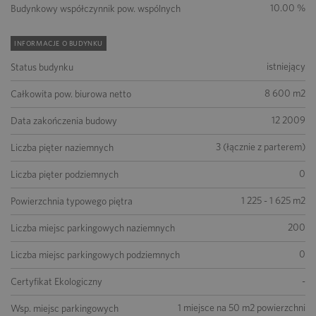
10.00 %
Budynkowy współczynnik pow. wspólnych
INFORMACJE O BUDYNKU
istniejący
Status budynku
8 600 m2
Całkowita pow. biurowa netto
12 2009
Data zakończenia budowy
3 (łącznie z parterem)
Liczba pięter naziemnych
0
Liczba pięter podziemnych
1 225 - 1 625 m2
Powierzchnia typowego piętra
200
Liczba miejsc parkingowych naziemnych
0
Liczba miejsc parkingowych podziemnych
-
Certyfikat Ekologiczny
1 miejsce na 50 m2 powierzchni
Wsp. miejsc parkingowych