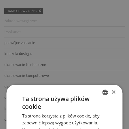
STANDARD WYKOŃCZEŃ
żaluzje wewnętrzne
tryskacze
podwójne zasilanie
kontrola dostępu
okablowanie telefoniczne
okablowanie komputerowe
okablowanie elektryczne
×
Ta strona używa plików
centrala telefoniczna
cookie
POLISH
klimatyzacja
Ta strona korzysta z plików cookie, aby
ENGLISH
czujniki dymu i ciepła
zapewnić lepszą wygodę użytkowania.