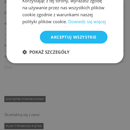
Korzystając z tej strony, wyrażasz zgodę
podnoszone podłogi
na używanie przez nas wszystkich plików
podwieszane sufity
cookie zgodnie z warunkami naszej
polityki plików cookie.
Dowiedz się więcej
wykładziny
otwierane okna
AKCEPTUJ WSZYSTKIE
łącze światłowodowe
POKAŻ SZCZEGÓŁY
ścianki działowe
BMS
DOSTĘPNE POWIERZCHNIE
Skontaktuj się z nami
PLAN TYPOWEGO PIĘTRA