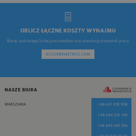
OBLICZ ŁĄCZNE KOSZTY WYNAJMU
Biorąc pod uwagę liczbę pracowników oraz aranżację stanowisk pracy
OCCUPIERMETRICS.COM
NASZE BIURA
WARSZAWA
+48 601 378 908
+48 666 021 769
+48 695 340 265