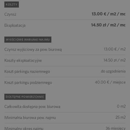
KOSZTY
13.00 € / m2 / mc
Czynsz
14.50 zł / m2 / mc
Eksploatacja
WYJŚCIOWE WARUNKI NAJMU
13.00 € / m2
Czynsz wyjściowy za pow. biurową
14.50 zł / m2
Koszty eksploatacyjne
do uzgodnienia
Koszt parkingu naziemnego
40.00 € / miejsce
Koszt parkingu podziemnego
DOSTĘPNE POWIERZCHNIE
0 m2
Całkowita dostępna pow. biurowa
25 m2
Minimalna biurowa pow. najmu
36 miesięcy
Minimalny okres najmu