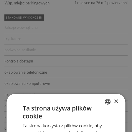
1 miejsce na 76 m2 powierzchni
Wsp. miejsc parkingowych
STANDARD WYKOŃCZEŃ
żaluzje wewnętrzne
tryskacze
podwójne zasilanie
kontrola dostępu
okablowanie telefoniczne
okablowanie komputerowe
okablowanie elektryczne
×
centrala telefoniczna
Ta strona używa plików
cookie
klimatyzacja
POLISH
Ta strona korzysta z plików cookie, aby
ENGLISH
czujniki dymu i ciepła