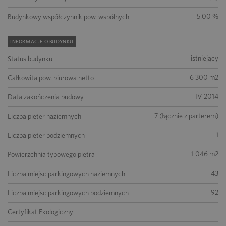
5.00 %
Budynkowy współczynnik pow. wspólnych
INFORMACJE O BUDYNKU
istniejący
Status budynku
6 300 m2
Całkowita pow. biurowa netto
IV 2014
Data zakończenia budowy
7 (łącznie z parterem)
Liczba pięter naziemnych
1
Liczba pięter podziemnych
1 046 m2
Powierzchnia typowego piętra
43
Liczba miejsc parkingowych naziemnych
92
Liczba miejsc parkingowych podziemnych
-
Certyfikat Ekologiczny