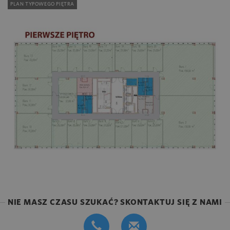
PLAN TYPOWEGO PIĘTRA
NIE MASZ CZASU SZUKAĆ? SKONTAKTUJ SIĘ Z NAMI