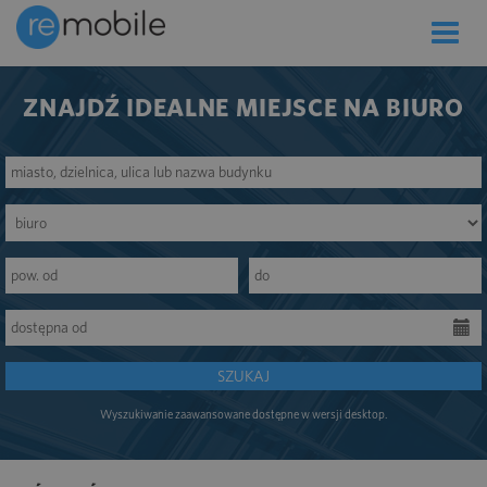
Toggle
naviga
ZNAJDŹ IDEALNE MIEJSCE NA BIURO
SZUKAJ
Wyszukiwanie zaawansowane dostępne w wersji desktop.