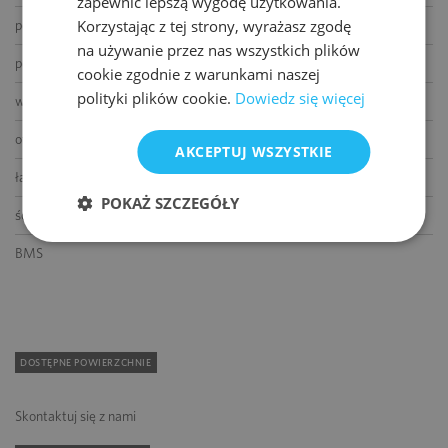
zapewnić lepszą wygodę użytkowania.
Korzystając z tej strony, wyrażasz zgodę
podnoszone podłogi
na używanie przez nas wszystkich plików
podwieszane sufity
cookie zgodnie z warunkami naszej
polityki plików cookie.
Dowiedz się więcej
wykładziny
otwierane okna
AKCEPTUJ WSZYSTKIE
łącze światłowodowe
POKAŻ SZCZEGÓŁY
ścianki działowe
BMS
DOSTĘPNE POWIERZCHNIE
Skontaktuj się z nami