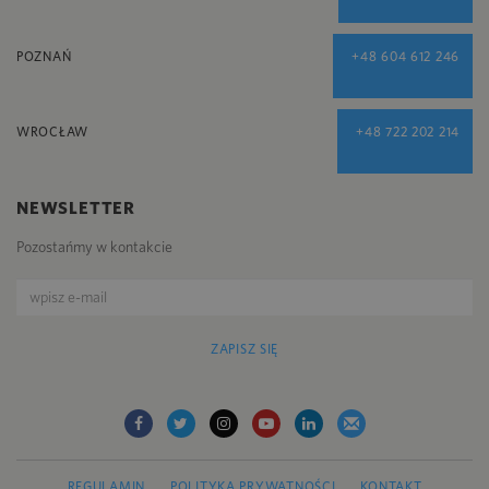
POZNAŃ
+48 604 612 246
WROCŁAW
+48 722 202 214
NEWSLETTER
Pozostańmy w kontakcie
ZAPISZ SIĘ
REGULAMIN
POLITYKA PRYWATNOŚCI
KONTAKT