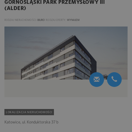
GÓRNOŚLĄSKI PARK PRZEMYSŁOWY III
(ALDER)
RODZAJ NIERUCHOMOŚCI:
BIURO
RODZAJ OFERTY:
WYNAJEM
LOKALIZACJA NIERUCHOMOŚCI
Katowice, ul. Konduktorska 37 b