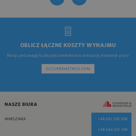
OBLICZ ŁĄCZNE KOSZTY WYNAJMU
Biorąc pod uwagę liczbę pracowników oraz aranżację stanowisk pracy
OCCUPIERMETRICS.COM
NASZE BIURA
WARSZAWA
+48 601 378 908
+48 666 021 769