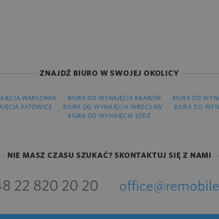
ZNAJDŹ BIURO W SWOJEJ OKOLICY
AJĘCIA WARSZAWA
BIURA DO WYNAJĘCIA KRAKÓW
BIURA DO WYN
AJĘCIA KATOWICE
BIURA DO WYNAJĘCIA WROCŁAW
BIURA DO WYN
BIURA DO WYNAJĘCIA ŁÓDŹ
NIE MASZ CZASU SZUKAĆ? SKONTAKTUJ SIĘ Z NAMI
8 22 820 20 20
office@remobile