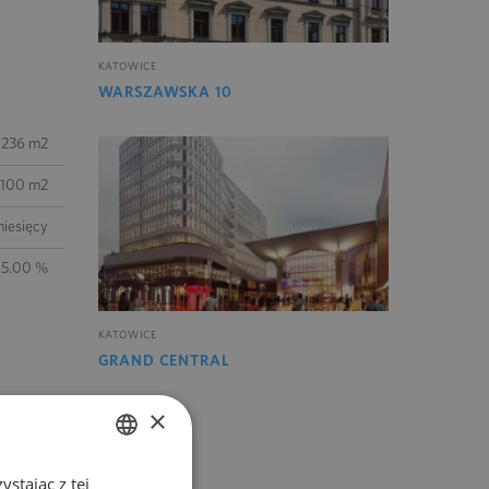
KATOWICE
WARSZAWSKA 10
 236 m2
100 m2
iesięcy
15.00 %
KATOWICE
GRAND CENTRAL
×
stając z tej
POLISH