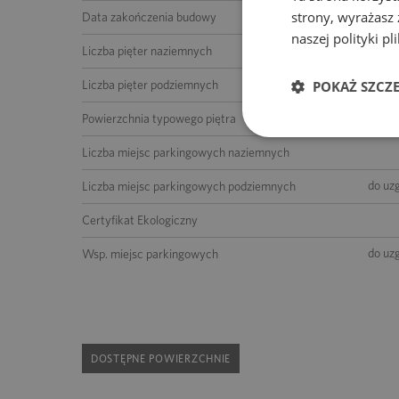
strony, wyrażasz
Data zakończenia budowy
naszej polityki p
10 (łącznie z 
Liczba pięter naziemnych
POKAŻ SZCZ
Liczba pięter podziemnych
Powierzchnia typowego piętra
Liczba miejsc parkingowych naziemnych
do uz
Liczba miejsc parkingowych podziemnych
Certyfikat Ekologiczny
do uz
Wsp. miejsc parkingowych
DOSTĘPNE POWIERZCHNIE