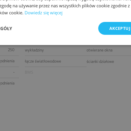
 zgodę na używanie przez nas wszystkich plików cookie zgodnie 
1963
okablowanie telefoniczne
okablowanie komputerow
lików cookie.
Dowiedz się więcej
parterem)
okablowanie elektryczne
centrala telefoniczna
0
EGÓŁY
AKCEPTUJ
klimatyzacja
czujniki dymu i ciepła
850 m2
podnoszone podłogi
podwieszane sufity
250
wykładziny
otwierane okna
godnienia
łącze światłowodowe
ścianki działowe
-
BMS
godnienia