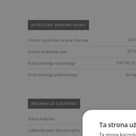
WYJŚCIOWE WARUNKI NAJMU
41.9
Czynsz wyjściowy za pow. biurową
20.9
Koszty eksploatacyjne
549.00 zł 
Koszt parkingu naziemnego
do uz
Koszt parkingu podziemnego
INFORMACJE O BUDYNKU
Status budynku
Ta strona u
1
Całkowita pow. biurowa netto
Ta strona korzyst