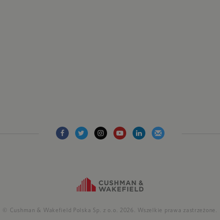
© Cushman & Wakefield Polska Sp. z o.o. 2026. Wszelkie prawa zastrzeżone.