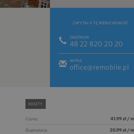
ZAPYTAJ O TĘ NIERUCHOMOŚĆ
ZADZWOŃ
48 22 820 20 20
NAPISZ
office@remobile.pl
KOSZTY
41.99 zł / 
Czynsz
20.99 zł / 
Eksploatacja