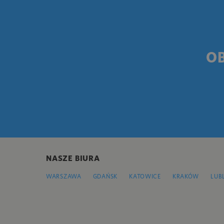
O
NASZE BIURA
WARSZAWA
GDAŃSK
KATOWICE
KRAKÓW
LUB