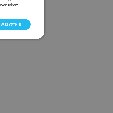
z warunkami
e
ENGLISH
 WSZYSTKIE