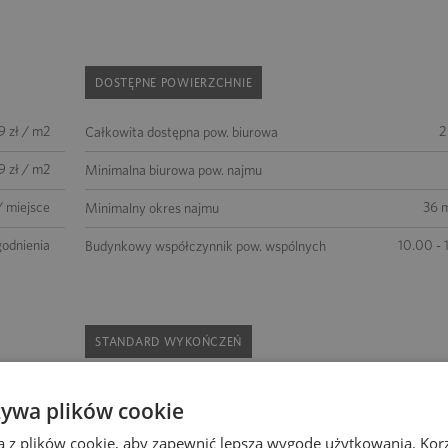
DOSTĘPNE POWIERZCHNIE
9 zł / m2
2
Całkowita dostępna pow. biurowa
9 zł / m2
Minimalna biurowa pow. najmu
/ miejsce
36 m
Minimalny okres najmu
godnienia
10.00 - 
Budynkowy współczynnik pow. wspólnych
STANDARD WYKOŃCZEŃ
istniejący
żaluzje wewnętrzne
tryskacze
żywa plików cookie
2 500 m2
podwójne zasilanie
kontrola dostępu
a z plików cookie, aby zapewnić lepszą wygodę użytkowania. Korzy