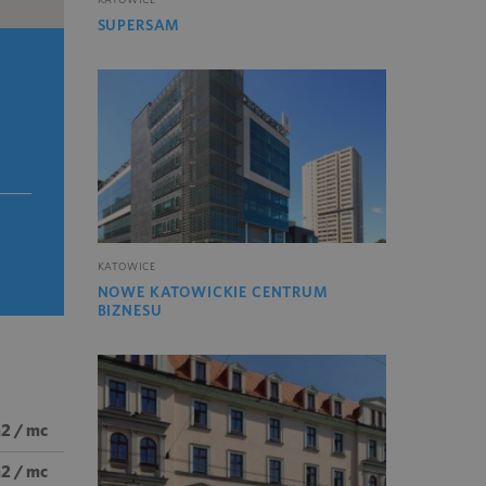
SUPERSAM
KATOWICE
NOWE KATOWICKIE CENTRUM
BIZNESU
m2 / mc
m2 / mc