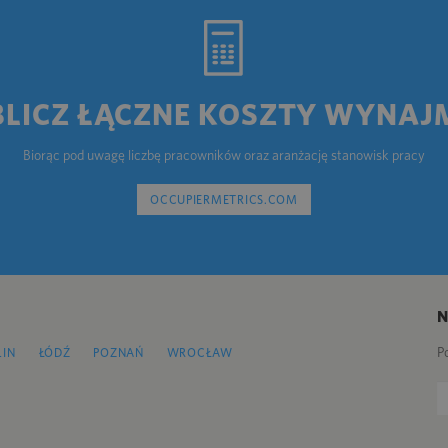
BLICZ ŁĄCZNE KOSZTY WYNAJ
Biorąc pod uwagę liczbę pracowników oraz aranżację stanowisk pracy
OCCUPIERMETRICS.COM
P
LIN
ŁÓDŹ
POZNAŃ
WROCŁAW