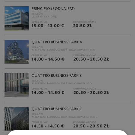
PRINCIPIO (PODNAJEM)
KRAKÓW
UL. ARMII KRAJOWEJ
2
2
CZYNSZ M
/M-C
EKSPLOATACJA M
/M-C
13.00 - 13.00 €
20.50 ZŁ
QUATTRO BUSINESS PARK A
KRAKÓW
ALEJA GEN. TADEUSZA BORA-KOMOROWSKIEGO 25
2
2
CZYNSZ M
/M-C
EKSPLOATACJA M
/M-C
14.00 - 14.50 €
20.50 - 20.50 ZŁ
QUATTRO BUSINESS PARK B
KRAKÓW
ALEJA GEN. TADEUSZA BORA-KOMOROWSKIEGO
2
2
CZYNSZ M
/M-C
EKSPLOATACJA M
/M-C
14.00 - 14.50 €
20.50 - 20.50 ZŁ
QUATTRO BUSINESS PARK C
KRAKÓW
ALEJA GEN. TADEUSZA BORA-KOMOROWSKIEGO 25 C
2
2
CZYNSZ M
/M-C
EKSPLOATACJA M
/M-C
14.50 - 14.50 €
20.50 - 20.50 ZŁ