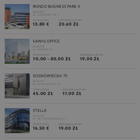
RONDO BUSINESS PARK II
KRAKÓW
UL. LUBLAŃSKA 38 C
2
2
CZYNSZ M
/M-C
EKSPLOATACJA M
/M-C
13.80 €
20.60 ZŁ
SAWIG OFFICE
KRAKÓW
UL. BONARKA 8
2
2
CZYNSZ M
/M-C
EKSPLOATACJA M
/M-C
70.00 - 80.00 ZŁ
19.00 ZŁ
SOSNOWIECKA 75
KRAKÓW
UL. SOSNOWIECKA 75
2
2
CZYNSZ M
/M-C
EKSPLOATACJA M
/M-C
45.00 ZŁ
17.00 ZŁ
STELLA
KRAKÓW
UL. PRZYBYSZEWSKIEGO 75
2
2
CZYNSZ M
/M-C
EKSPLOATACJA M
/M-C
16.50 €
19.00 ZŁ