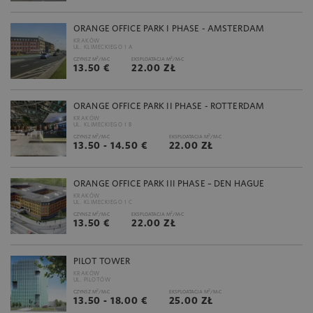
ORANGE OFFICE PARK I PHASE - AMSTERDAM
KRAKÓW
UL. KLIMECKIEGO 1 A
2
2
CZYNSZ M
/M-C
EKSPLOATACJA M
/M-C
13.50 €
22.00 ZŁ
ORANGE OFFICE PARK II PHASE - ROTTERDAM
KRAKÓW
UL. KLIMECKIEGO 1 B
2
2
CZYNSZ M
/M-C
EKSPLOATACJA M
/M-C
13.50 - 14.50 €
22.00 ZŁ
ORANGE OFFICE PARK III PHASE – DEN HAGUE
KRAKÓW
UL. KLIMECKIEGO 1 C
2
2
CZYNSZ M
/M-C
EKSPLOATACJA M
/M-C
13.50 €
22.00 ZŁ
PILOT TOWER
KRAKÓW
UL. PILOTÓW
2
2
CZYNSZ M
/M-C
EKSPLOATACJA M
/M-C
13.50 - 18.00 €
25.00 ZŁ