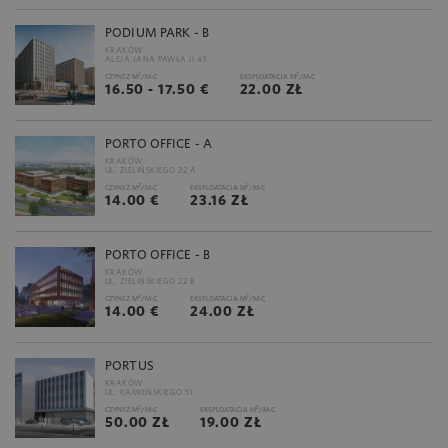
PODIUM PARK - B
KRAKÓW
ALEJA JANA PAWŁA II 43
2
2
CZYNSZ M
/M-C
EKSPLOATACJA M
/M-C
16.50 - 17.50 €
22.00 ZŁ
PORTO OFFICE - A
KRAKÓW
UL. ZIELIŃSKIEGO 22 A
2
2
CZYNSZ M
/M-C
EKSPLOATACJA M
/M-C
14.00 €
23.16 ZŁ
PORTO OFFICE - B
KRAKÓW
UL. ZIELIŃSKIEGO 22 B
2
2
CZYNSZ M
/M-C
EKSPLOATACJA M
/M-C
14.00 €
24.00 ZŁ
PORTUS
KRAKÓW
UL. KAMIEŃSKIEGO 51
2
2
CZYNSZ M
/M-C
EKSPLOATACJA M
/M-C
50.00 ZŁ
19.00 ZŁ