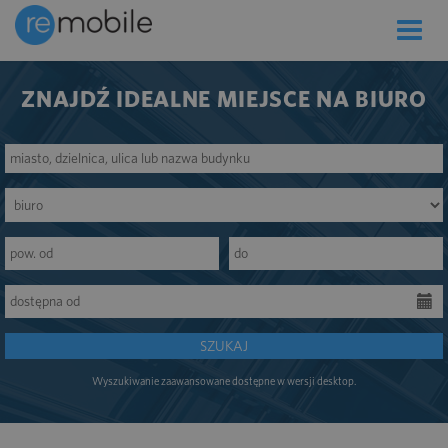
Toggle
naviga
ZNAJDŹ IDEALNE MIEJSCE NA BIURO
SZUKAJ
Wyszukiwanie zaawansowane dostępne w wersji desktop.