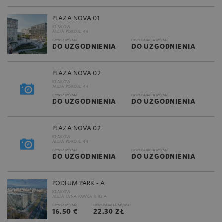
PLAZA NOVA 01
KRAKÓW
ALEJA POKOJU 44
2
2
CZYNSZ M
/M-C
EKSPLOATACJA M
/M-C
DO UZGODNIENIA
DO UZGODNIENIA
PLAZA NOVA 02
KRAKÓW
ALEJA POKOJU 44
2
2
CZYNSZ M
/M-C
EKSPLOATACJA M
/M-C
DO UZGODNIENIA
DO UZGODNIENIA
PLAZA NOVA 02
KRAKÓW
ALEJA POKOJU 44
2
2
CZYNSZ M
/M-C
EKSPLOATACJA M
/M-C
DO UZGODNIENIA
DO UZGODNIENIA
PODIUM PARK - A
KRAKÓW
ALEJA JANA PAWŁA II 43 A
2
2
CZYNSZ M
/M-C
EKSPLOATACJA M
/M-C
16.50 €
22.30 ZŁ