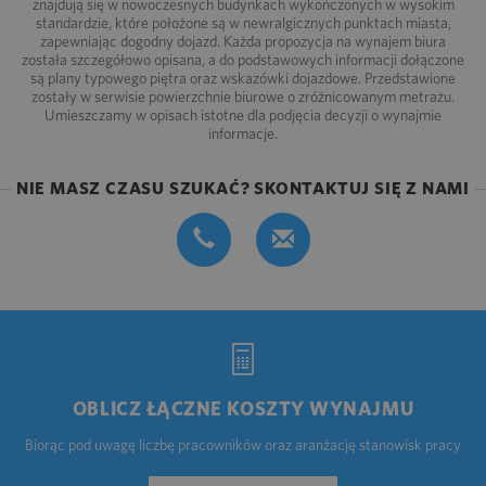
znajdują się w nowoczesnych budynkach wykończonych w wysokim
standardzie, które położone są w newralgicznych punktach miasta,
zapewniając dogodny dojazd. Każda propozycja na wynajem biura
została szczegółowo opisana, a do podstawowych informacji dołączone
są plany typowego piętra oraz wskazówki dojazdowe. Przedstawione
zostały w serwisie powierzchnie biurowe o zróżnicowanym metrażu.
Umieszczamy w opisach istotne dla podjęcia decyzji o wynajmie
informacje.
NIE MASZ CZASU SZUKAĆ? SKONTAKTUJ SIĘ Z NAMI
OBLICZ ŁĄCZNE KOSZTY WYNAJMU
Biorąc pod uwagę liczbę pracowników oraz aranżację stanowisk pracy