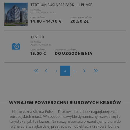
TERTIUM BUSINESS PARK - II PHASE
KRAKÓW
UL. LUBLAŃSKA 34 B
2
2
CZYNSZ M
/M-C
EKSPLOATACJA M
/M-C
14.80 - 14.70 €
20.50 ZŁ
TEST 01
KRAKÓW
ALEJA POKOJU 43
2
2
CZYNSZ M
/M-C
EKSPLOATACJA M
/M-C
15.00 €
DO UZGODNIENIA
3
4
5
WYNAJEM POWIERZCHNI BIUROWYCH KRAKÓW
Historyczna stolica Polski – Kraków – to jedno z najpiękniejszych
europejskich miast. W sposób niezwykle dynamiczny rozwija się tu
turystyka, jak też biznes. Na naszym portalu prezentujemy biura do
wynajęcia w najbardziej prestiżowych obiektach Krakowa. Lokale