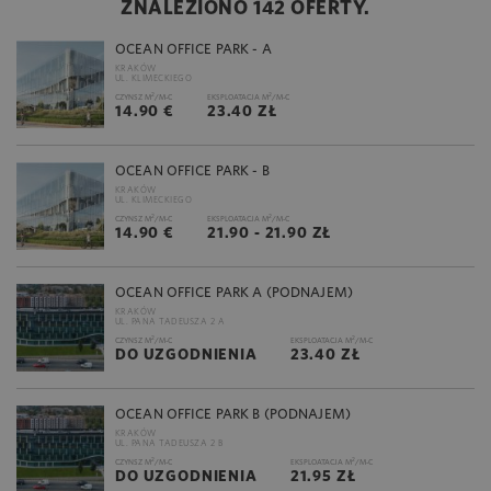
ZNALEZIONO 142 OFERTY.
OCEAN OFFICE PARK - A
KRAKÓW
UL. KLIMECKIEGO
2
2
CZYNSZ M
/M-C
EKSPLOATACJA M
/M-C
14.90 €
23.40 ZŁ
OCEAN OFFICE PARK - B
KRAKÓW
UL. KLIMECKIEGO
2
2
CZYNSZ M
/M-C
EKSPLOATACJA M
/M-C
14.90 €
21.90 - 21.90 ZŁ
OCEAN OFFICE PARK A (PODNAJEM)
KRAKÓW
UL. PANA TADEUSZA 2 A
2
2
CZYNSZ M
/M-C
EKSPLOATACJA M
/M-C
DO UZGODNIENIA
23.40 ZŁ
OCEAN OFFICE PARK B (PODNAJEM)
KRAKÓW
UL. PANA TADEUSZA 2 B
2
2
CZYNSZ M
/M-C
EKSPLOATACJA M
/M-C
DO UZGODNIENIA
21.95 ZŁ