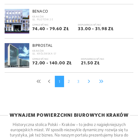
BENACO
KRAKÓW
UL. PILOTÓW 2 E
2
2
CZYNSZ M
/M-C
EKSPLOATACJA M
/M-C
74.40 - 79.60 ZŁ
33.00 - 31.98 ZŁ
BIPROSTAL
KRAKÓW
UL. KRÓLEWSKA 57
2
2
CZYNSZ M
/M-C
EKSPLOATACJA M
/M-C
72.00 - 140.00 ZŁ
21.50 ZŁ
1
2
3
WYNAJEM POWIERZCHNI BIUROWYCH KRAKÓW
Historyczna stolica Polski – Kraków – to jedno z najpiękniejszych
europejskich miast. W sposób niezwykle dynamiczny rozwija się tu
turystyka, jak też biznes. Na naszym portalu prezentujemy biura do