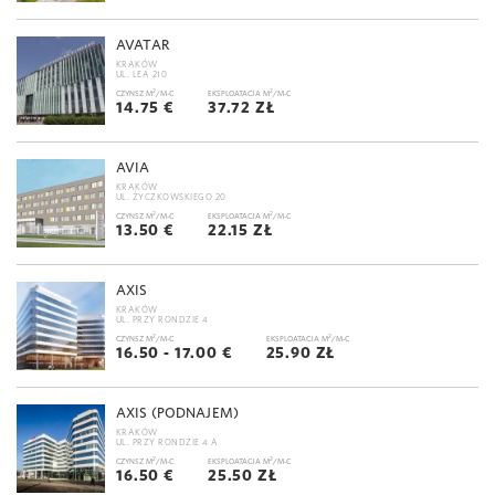
AVATAR
KRAKÓW
UL. LEA 210
2
2
CZYNSZ M
/M-C
EKSPLOATACJA M
/M-C
14.75 €
37.72 ZŁ
AVIA
KRAKÓW
UL. ŻYCZKOWSKIEGO 20
2
2
CZYNSZ M
/M-C
EKSPLOATACJA M
/M-C
13.50 €
22.15 ZŁ
AXIS
KRAKÓW
UL. PRZY RONDZIE 4
2
2
CZYNSZ M
/M-C
EKSPLOATACJA M
/M-C
16.50 - 17.00 €
25.90 ZŁ
AXIS (PODNAJEM)
KRAKÓW
UL. PRZY RONDZIE 4 A
2
2
CZYNSZ M
/M-C
EKSPLOATACJA M
/M-C
16.50 €
25.50 ZŁ