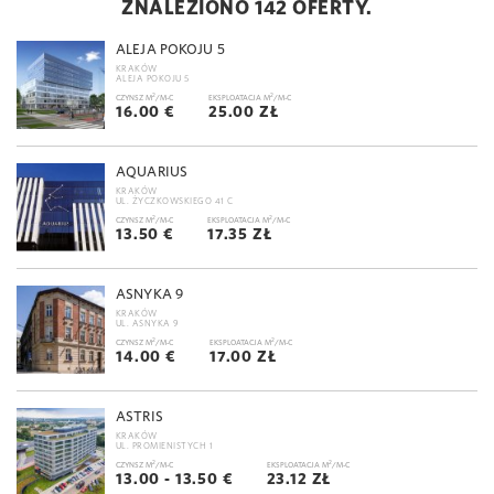
ZNALEZIONO 142 OFERTY.
ALEJA POKOJU 5
KRAKÓW
ALEJA POKOJU 5
2
2
CZYNSZ M
/M-C
EKSPLOATACJA M
/M-C
16.00 €
25.00 ZŁ
AQUARIUS
KRAKÓW
UL. ŻYCZKOWSKIEGO 41 C
2
2
CZYNSZ M
/M-C
EKSPLOATACJA M
/M-C
13.50 €
17.35 ZŁ
ASNYKA 9
KRAKÓW
UL. ASNYKA 9
2
2
CZYNSZ M
/M-C
EKSPLOATACJA M
/M-C
14.00 €
17.00 ZŁ
ASTRIS
KRAKÓW
UL. PROMIENISTYCH 1
2
2
CZYNSZ M
/M-C
EKSPLOATACJA M
/M-C
13.00 - 13.50 €
23.12 ZŁ