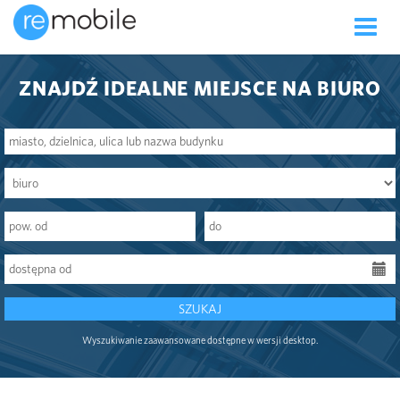
Toggle
naviga
ZNAJDŹ IDEALNE MIEJSCE NA BIURO
SZUKAJ
Wyszukiwanie zaawansowane dostępne w wersji desktop.