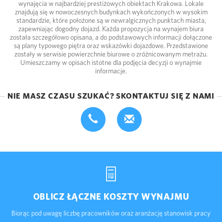
wynajęcia w najbardziej prestiżowych obiektach Krakowa. Lokale
znajdują się w nowoczesnych budynkach wykończonych w wysokim
standardzie, które położone są w newralgicznych punktach miasta,
zapewniając dogodny dojazd. Każda propozycja na wynajem biura
została szczegółowo opisana, a do podstawowych informacji dołączone
są plany typowego piętra oraz wskazówki dojazdowe. Przedstawione
zostały w serwisie powierzchnie biurowe o zróżnicowanym metrażu.
Umieszczamy w opisach istotne dla podjęcia decyzji o wynajmie
informacje.
NIE MASZ CZASU SZUKAĆ? SKONTAKTUJ SIĘ Z NAMI
OBLICZ ŁĄCZNE KOSZTY WYNAJMU
Biorąc pod uwagę liczbę pracowników oraz aranżację stanowisk pracy