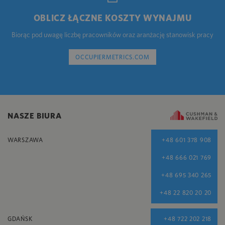
OBLICZ ŁĄCZNE KOSZTY WYNAJMU
Biorąc pod uwagę liczbę pracowników oraz aranżację stanowisk pracy
OCCUPIERMETRICS.COM
NASZE BIURA
WARSZAWA
+48 601 378 908
+48 666 021 769
+48 695 340 265
+48 22 820 20 20
GDAŃSK
+48 722 202 218