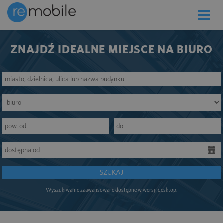
Toggle
naviga
ZNAJDŹ IDEALNE MIEJSCE NA BIURO
SZUKAJ
Wyszukiwanie zaawansowane dostępne w wersji desktop.