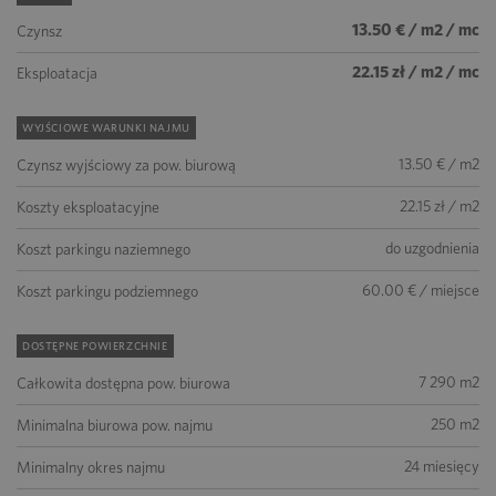
13.50 € / m2 / mc
Czynsz
22.15 zł / m2 / mc
Eksploatacja
WYJŚCIOWE WARUNKI NAJMU
13.50 € / m2
Czynsz wyjściowy za pow. biurową
22.15 zł / m2
Koszty eksploatacyjne
do uzgodnienia
Koszt parkingu naziemnego
60.00 € / miejsce
Koszt parkingu podziemnego
DOSTĘPNE POWIERZCHNIE
7 290 m2
Całkowita dostępna pow. biurowa
250 m2
Minimalna biurowa pow. najmu
24 miesięcy
Minimalny okres najmu