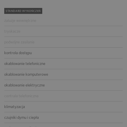
STANDARD WYKOŃCZEŃ
żaluzje wewnętrzne
tryskacze
podwójne zasilanie
kontrola dostępu
okablowanie telefoniczne
okablowanie komputerowe
okablowanie elektryczne
centrala telefoniczna
klimatyzacja
czujniki dymu i ciepła