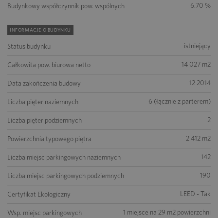
6.70 %
Budynkowy współczynnik pow. wspólnych
INFORMACJE O BUDYNKU
istniejący
Status budynku
14 027 m2
Całkowita pow. biurowa netto
12 2014
Data zakończenia budowy
6 (łącznie z parterem)
Liczba pięter naziemnych
2
Liczba pięter podziemnych
2 412 m2
Powierzchnia typowego piętra
142
Liczba miejsc parkingowych naziemnych
190
Liczba miejsc parkingowych podziemnych
LEED - Tak
Certyfikat Ekologiczny
1 miejsce na 29 m2 powierzchni
Wsp. miejsc parkingowych