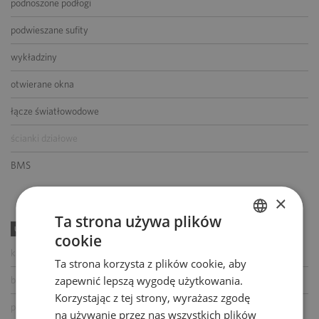
podnoszone podłogi
podwieszane sufity
wykładziny
otwierane okna
łącze światłowodowe
ścianki działowe
BMS
×
Ta strona używa plików
UDOGODNIENIA
cookie
POLISH
kawiarnia
Ta strona korzysta z plików cookie, aby
ENGLISH
zapewnić lepszą wygodę użytkowania.
bankomat
Korzystając z tej strony, wyrażasz zgodę
paczkomat
na używanie przez nas wszystkich plików