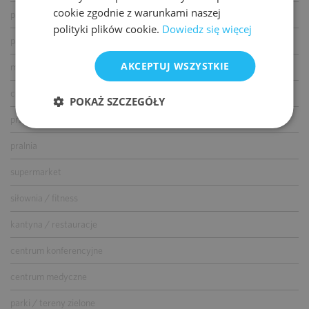
cookie zgodnie z warunkami naszej
parking dla gości
polityki plików cookie.
Dowiedz się więcej
parking dla rowerów
AKCEPTUJ WSZYSTKIE
myjnia samochodowa
co-work
POKAŻ SZCZEGÓŁY
przedszkole
pralnia
supermarket
siłownia / fitness
kantyna / restauracje
centrum konferencyjne
centrum medyczne
parki / tereny zielone