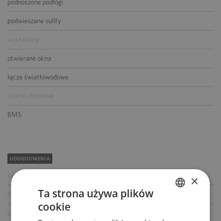
podnoszone podłogi
podwieszane sufity
wykładziny
otwierane okna
łącze światłowodowe
ścianki działowe
BMS
UDOGODNIENIA
kawiarnia
×
Ta strona używa plików
bankomat
cookie
POLISH
paczkomat