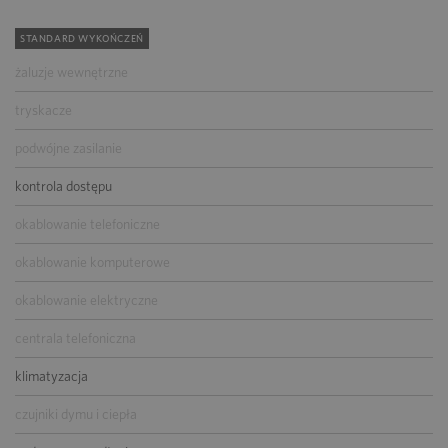
STANDARD WYKOŃCZEŃ
żaluzje wewnętrzne
tryskacze
podwójne zasilanie
kontrola dostępu
okablowanie telefoniczne
okablowanie komputerowe
okablowanie elektryczne
centrala telefoniczna
klimatyzacja
czujniki dymu i ciepła