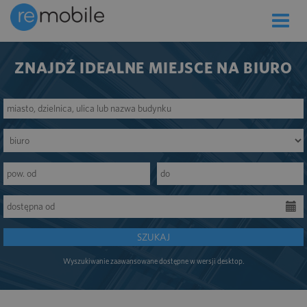
Toggle
naviga
ZNAJDŹ IDEALNE MIEJSCE NA BIURO
SZUKAJ
Wyszukiwanie zaawansowane dostępne w wersji desktop.