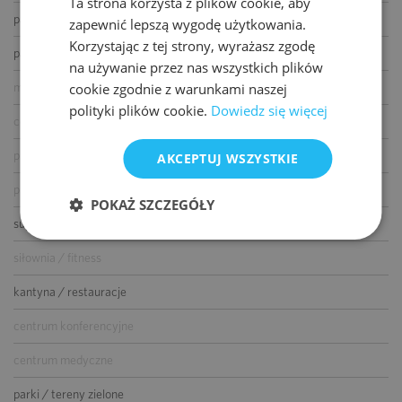
Ta strona korzysta z plików cookie, aby
ENGLISH
parking dla gości
zapewnić lepszą wygodę użytkowania.
Korzystając z tej strony, wyrażasz zgodę
parking dla rowerów
na używanie przez nas wszystkich plików
cookie zgodnie z warunkami naszej
myjnia samochodowa
polityki plików cookie.
Dowiedz się więcej
co-work
przedszkole
AKCEPTUJ WSZYSTKIE
pralnia
POKAŻ SZCZEGÓŁY
supermarket
siłownia / fitness
kantyna / restauracje
centrum konferencyjne
centrum medyczne
parki / tereny zielone