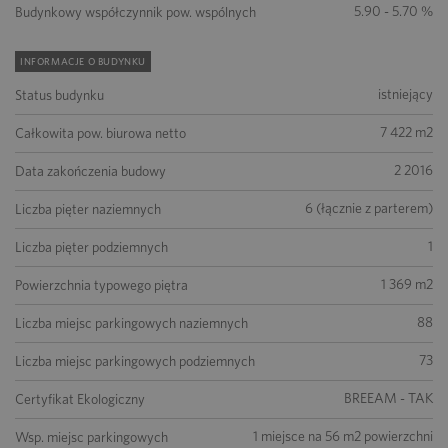
5.90 - 5.70 %
Budynkowy współczynnik pow. wspólnych
INFORMACJE O BUDYNKU
istniejący
Status budynku
7 422 m2
Całkowita pow. biurowa netto
2 2016
Data zakończenia budowy
6 (łącznie z parterem)
Liczba pięter naziemnych
1
Liczba pięter podziemnych
1 369 m2
Powierzchnia typowego piętra
88
Liczba miejsc parkingowych naziemnych
73
Liczba miejsc parkingowych podziemnych
BREEAM - TAK
Certyfikat Ekologiczny
1 miejsce na 56 m2 powierzchni
Wsp. miejsc parkingowych