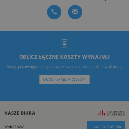
OBLICZ ŁĄCZNE KOSZTY WYNAJMU
Biorąc pod uwagę liczbę pracowników oraz aranżację stanowisk pracy
OCCUPIERMETRICS.COM
NASZE BIURA
WARSZAWA
+48 601 378 908