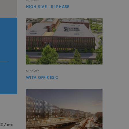
HIGH 5IVE - III PHASE
KRAKÓW
WITA OFFICES C
m2 / mc