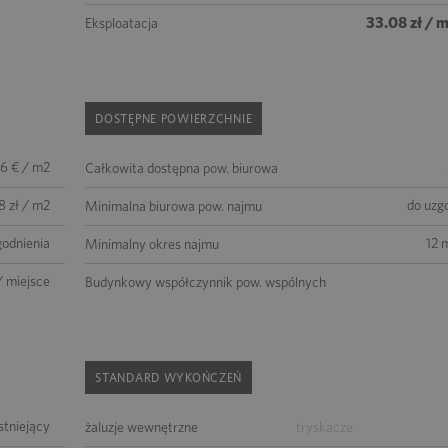
33.08 zł / 
Eksploatacja
DOSTĘPNE POWIERZCHNIE
56 € / m2
Całkowita dostępna pow. biurowa
8 zł / m2
do uzg
Minimalna biurowa pow. najmu
godnienia
12 
Minimalny okres najmu
/ miejsce
Budynkowy współczynnik pow. wspólnych
STANDARD WYKOŃCZEŃ
istniejący
żaluzje wewnętrzne
tryskacze