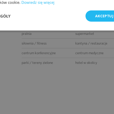
lików cookie.
Dowiedz się więcej
paczkomat
parking dla gości
parking dla rowerów
myjnia samochodowa
EGÓŁY
AKCEPTUJ
co-work
przedszkole
pralnia
supermarket
siłownia / fitness
kantyna / restauracje
centrum konferencyjne
centrum medyczne
parki / tereny zielone
hotel w okolicy