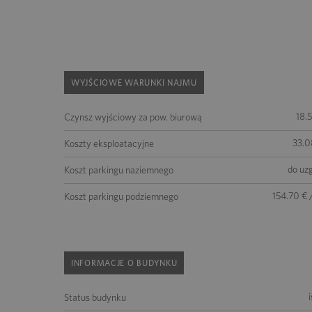
WYJŚCIOWE WARUNKI NAJMU
18.
Czynsz wyjściowy za pow. biurową
33.0
Koszty eksploatacyjne
do uz
Koszt parkingu naziemnego
154.70 € 
Koszt parkingu podziemnego
INFORMACJE O BUDYNKU
Status budynku