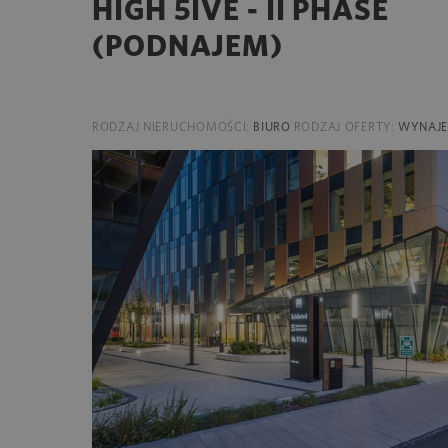
HIGH 5IVE - II PHASE
(PODNAJEM)
RODZAJ NIERUCHOMOŚCI:
BIURO
RODZAJ OFERTY:
WYNAJ