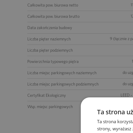
1
Całkowita pow. biurowa netto
1
Całkowita pow. biurowa brutto
Data zakończenia budowy
9 (łącznie z 
Liczba pięter naziemnych
Liczba pięter podziemnych
Powierzchnia typowego piętra
do uz
Liczba miejsc parkingowych naziemnych
do uz
Liczba miejsc parkingowych podziemnych
LEED -
Certyfikat Ekologiczny
do uz
Wsp. miejsc parkingowych
Ta strona u
Ta strona korzyst
strony, wyrażasz