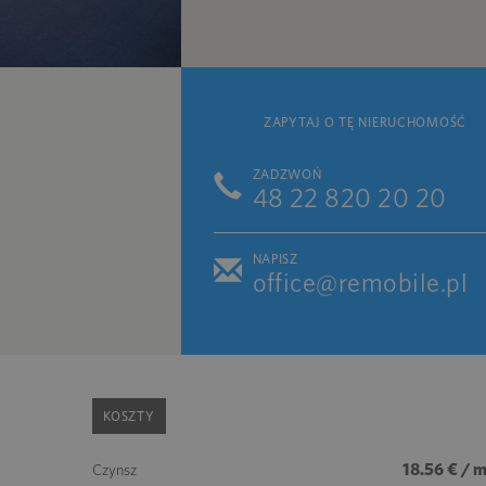
ZAPYTAJ O TĘ NIERUCHOMOŚĆ
ZADZWOŃ
48 22 820 20 20
NAPISZ
office@remobile.pl
KOSZTY
18.56 € / 
Czynsz