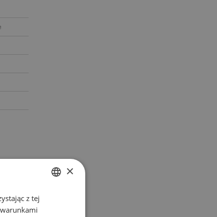
e
×
stając z tej
POLISH
z warunkami
ENGLISH