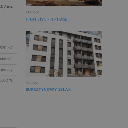
m2 / mc
KRAKÓW
HIGH 5IVE - II PHASE
820 m2
odnienia
miesięcy
5.00 %
KRAKÓW
BURSZTYNOWY SZLAK