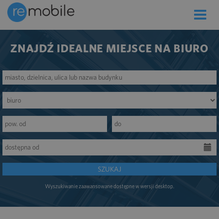
Toggle
naviga
ZNAJDŹ IDEALNE MIEJSCE NA BIURO
SZUKAJ
Wyszukiwanie zaawansowane dostępne w wersji desktop.