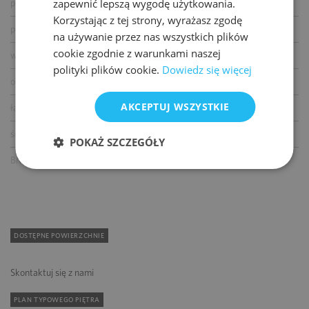
zapewnić lepszą wygodę użytkowania.
podnoszone podłogi
Korzystając z tej strony, wyrażasz zgodę
podwieszane sufity
na używanie przez nas wszystkich plików
cookie zgodnie z warunkami naszej
wykładziny
polityki plików cookie.
Dowiedz się więcej
otwierane okna
AKCEPTUJ WSZYSTKIE
łącze światłowodowe
ścianki działowe
POKAŻ SZCZEGÓŁY
BMS
DOSTĘPNE POWIERZCHNIE
Skontaktuj się z nami
PLAN TYPOWEGO PIĘTRA