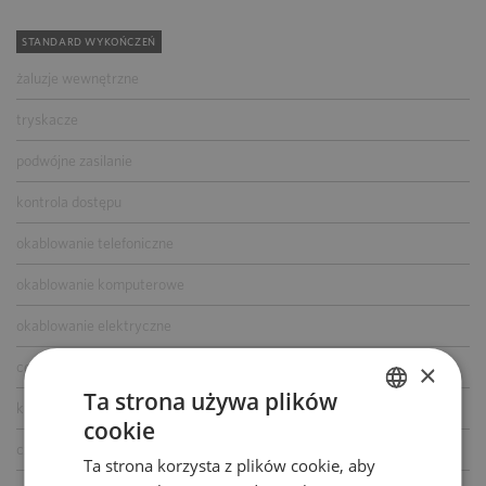
STANDARD WYKOŃCZEŃ
żaluzje wewnętrzne
tryskacze
podwójne zasilanie
kontrola dostępu
okablowanie telefoniczne
okablowanie komputerowe
okablowanie elektryczne
×
centrala telefoniczna
Ta strona używa plików
klimatyzacja
cookie
POLISH
czujniki dymu i ciepła
Ta strona korzysta z plików cookie, aby
ENGLISH