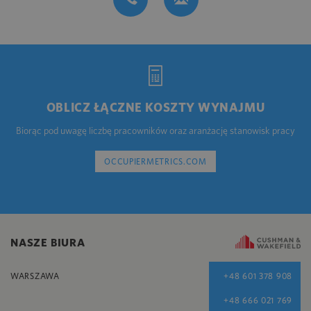
OBLICZ ŁĄCZNE KOSZTY WYNAJMU
Biorąc pod uwagę liczbę pracowników oraz aranżację stanowisk pracy
OCCUPIERMETRICS.COM
NASZE BIURA
WARSZAWA
+48 601 378 908
+48 666 021 769