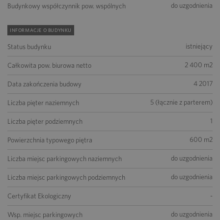
do uzgodnienia
Budynkowy współczynnik pow. wspólnych
INFORMACJE O BUDYNKU
istniejący
Status budynku
2 400 m2
Całkowita pow. biurowa netto
4 2017
Data zakończenia budowy
5 (łącznie z parterem)
Liczba pięter naziemnych
1
Liczba pięter podziemnych
600 m2
Powierzchnia typowego piętra
do uzgodnienia
Liczba miejsc parkingowych naziemnych
do uzgodnienia
Liczba miejsc parkingowych podziemnych
-
Certyfikat Ekologiczny
do uzgodnienia
Wsp. miejsc parkingowych