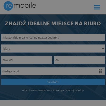
Toggle
naviga
ZNAJDŹ IDEALNE MIEJSCE NA BIURO
SZUKAJ
Wyszukiwanie zaawansowane dostępne w wersji desktop.