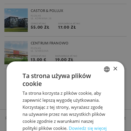
CASTOR & POLLUX
POZNAŃ
UL. KOPANINA 28
2
2
CZYNSZ M
/M-C
EKSPLOATACJA M
/M-C
55.00 ZŁ
17.00 ZŁ
CENTRUM FRANOWO
POZNAŃ
UL. SZWEDZKA
2
2
CZYNSZ M
/M-C
EKSPLOATACJA M
/M-C
13.00 €
19.00 ZŁ
×
Ta strona używa plików
1
2
3
cookie
POLISH
Ta strona korzysta z plików cookie, aby
ENGLISH
zapewnić lepszą wygodę użytkowania.
Korzystając z tej strony, wyrażasz zgodę
WYNAJEM POWIERZCHNI BIUROWYCH POZNAŃ
na używanie przez nas wszystkich plików
Poznań, stolica Wielkopolski i jedno z najprężniej rozwijających się miast
cookie zgodnie z warunkami naszej
w zachodniej Polsce. Dogodne połączenie z krajami Europy Zachodniej
polityki plików cookie.
Dowiedz się więcej
sprzyja rozwojowi kontaktów handlowych i relacji biznesowych. To