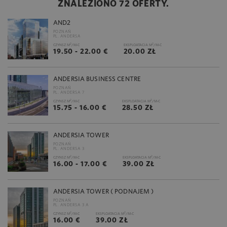
ZNALEZIONO 72 OFERTY.
AND2
POZNAŃ
PL. ANDERSA
2
2
CZYNSZ M
/M-C
EKSPLOATACJA M
/M-C
19.50 - 22.00 €
20.00 ZŁ
ANDERSIA BUSINESS CENTRE
POZNAŃ
PL. ANDERSA 7
2
2
CZYNSZ M
/M-C
EKSPLOATACJA M
/M-C
15.75 - 16.00 €
28.50 ZŁ
ANDERSIA TOWER
POZNAŃ
PL. ANDERSA 3
2
2
CZYNSZ M
/M-C
EKSPLOATACJA M
/M-C
16.00 - 17.00 €
39.00 ZŁ
ANDERSIA TOWER ( PODNAJEM )
POZNAŃ
PL. ANDERSA 3 A
2
2
CZYNSZ M
/M-C
EKSPLOATACJA M
/M-C
16.00 €
39.00 ZŁ