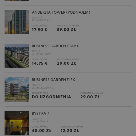
ANDERSIA TOWER (PODNAJEM)
POZNAŃ
PL. ANDERSA 3
2
2
CZYNSZ M
/M-C
EKSPLOATACJA M
/M-C
17.90 €
39.00 ZŁ
BUSINESS GARDEN ETAP II
POZNAŃ
UL. PASTELOWA
2
2
CZYNSZ M
/M-C
EKSPLOATACJA M
/M-C
14.75 €
29.00 ZŁ
BUSINESS GARDEN FLEX
POZNAŃ
UL. PASTELOWA 2
2
2
CZYNSZ M
/M-C
EKSPLOATACJA M
/M-C
DO UZGODNIENIA
29.00 ZŁ
BYSTRA 7
POZNAŃ
UL. BYSTRA 7
2
2
CZYNSZ M
/M-C
EKSPLOATACJA M
/M-C
48.00 ZŁ
12.20 ZŁ