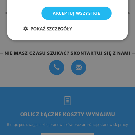
doskonałe miejsce do rozpoczęcia działalności gospodarczej. Nasz
serwis prezentuje interesujące powierzchnie biurowe w
najdogodniejszych punktach Poznania. Przedstawione na portalu biura do
AKCEPTUJ WSZYSTKIE
wynajęcia mieszczą się w nowoczesnych obiektach przystosowanych
pod kątem usługowo-handlowym. Każda oferta na wynajem biura
posiada szczegółowy opis, pomocny przy podjęciu decyzji. Zawiera on
POKAŻ SZCZEGÓŁY
podstawowe informacje takie, jak: opłata za czynsz i eksploatację,
metraż, lokalizacja, dostępność powierzchni i standard wykończenia.
NIE MASZ CZASU SZUKAĆ? SKONTAKTUJ SIĘ Z NAMI
OBLICZ ŁĄCZNE KOSZTY WYNAJMU
Biorąc pod uwagę liczbę pracowników oraz aranżację stanowisk pracy