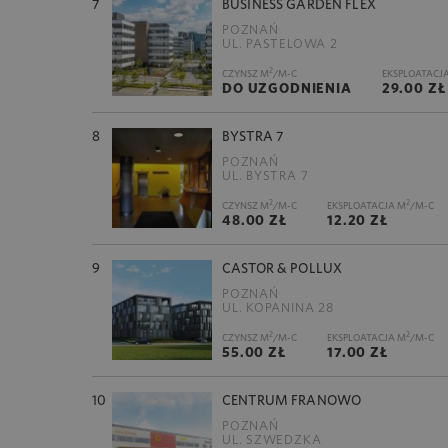
7
BUSINESS GARDEN FLEX
POZNAŃ
UL. PASTELOWA 2
2
CZYNSZ M
/M-C
EKSPLOATACJ
DO UZGODNIENIA
29.00 ZŁ
8
BYSTRA 7
POZNAŃ
UL. BYSTRA 7
2
2
CZYNSZ M
/M-C
EKSPLOATACJA M
/M-C
48.00 ZŁ
12.20 ZŁ
9
CASTOR & POLLUX
POZNAŃ
UL. KOPANINA 28
2
2
CZYNSZ M
/M-C
EKSPLOATACJA M
/M-C
55.00 ZŁ
17.00 ZŁ
10
CENTRUM FRANOWO
POZNAŃ
UL. SZWEDZKA