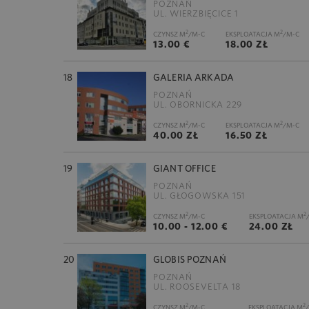
POZNAŃ
UL. WIERZBIĘCICE 1
2
2
CZYNSZ M
/M-C
EKSPLOATACJA M
/M-C
13.00 €
18.00 ZŁ
18
GALERIA ARKADA
POZNAŃ
UL. OBORNICKA 229
2
2
CZYNSZ M
/M-C
EKSPLOATACJA M
/M-C
40.00 ZŁ
16.50 ZŁ
19
GIANT OFFICE
POZNAŃ
UL. GŁOGOWSKA 151
2
2
CZYNSZ M
/M-C
EKSPLOATACJA M
10.00 - 12.00 €
24.00 ZŁ
20
GLOBIS POZNAŃ
POZNAŃ
UL. ROOSEVELTA 18
2
2
CZYNSZ M
/M-C
EKSPLOATACJA M