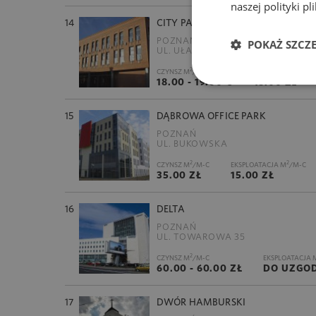
naszej polityki p
14
CITY PARK POZNAŃ
POZNAŃ
POKAŻ SZCZ
UL. UŁAŃSKA 1
2
2
CZYNSZ M
/M-C
EKSPLOATACJA M
18.00 - 19.00 €
18.00 ZŁ
15
DĄBROWA OFFICE PARK
POZNAŃ
UL. BUKOWSKA
2
2
CZYNSZ M
/M-C
EKSPLOATACJA M
/M-C
35.00 ZŁ
15.00 ZŁ
16
DELTA
POZNAŃ
UL. TOWAROWA 35
2
CZYNSZ M
/M-C
EKSPLOATACJA 
60.00 - 60.00 ZŁ
DO UZGOD
17
DWÓR HAMBURSKI