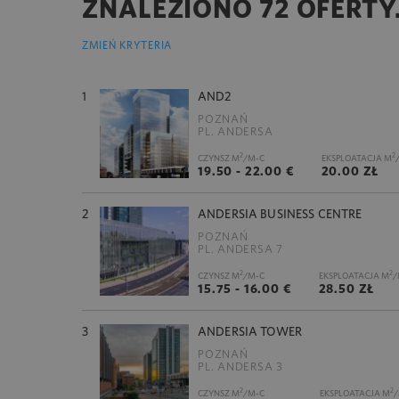
ZNALEZIONO 72 OFERTY
ZMIEŃ KRYTERIA
1
AND2
POZNAŃ
PL. ANDERSA
2
2
CZYNSZ M
/M-C
EKSPLOATACJA M
19.50 - 22.00 €
20.00 ZŁ
2
ANDERSIA BUSINESS CENTRE
POZNAŃ
PL. ANDERSA 7
2
2
CZYNSZ M
/M-C
EKSPLOATACJA M
/
15.75 - 16.00 €
28.50 ZŁ
3
ANDERSIA TOWER
POZNAŃ
PL. ANDERSA 3
2
2
CZYNSZ M
/M-C
EKSPLOATACJA M
/