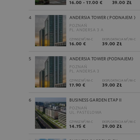
16.00 - 17.00 €
39.00 ZŁ
4
ANDERSIA TOWER ( PODNAJEM )
POZNAŃ
PL. ANDERSA 3 A
2
2
CZYNSZ M
/M-C
EKSPLOATACJA M
/M-C
16.00 €
39.00 ZŁ
5
ANDERSIA TOWER (PODNAJEM)
POZNAŃ
PL. ANDERSA 3
2
2
CZYNSZ M
/M-C
EKSPLOATACJA M
/M-C
17.90 €
39.00 ZŁ
6
BUSINESS GARDEN ETAP II
POZNAŃ
UL. PASTELOWA
2
2
CZYNSZ M
/M-C
EKSPLOATACJA M
/M-C
14.75 €
29.00 ZŁ