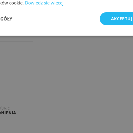
lików cookie.
Dowiedz się więcej
EGÓŁY
AKCEPTUJ
/M-C
2
M
/M-C
NIENIA