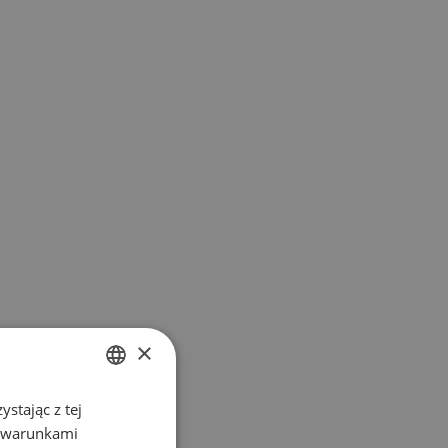
×
stając z tej
POLISH
z warunkami
ENGLISH