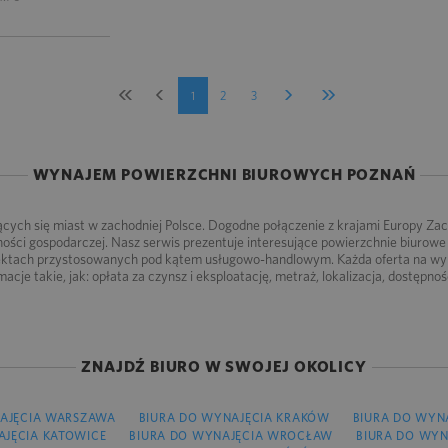
1
2
3
WYNAJEM POWIERZCHNI BIUROWYCH POZNAŃ
jających się miast w zachodniej Polsce. Dogodne połączenie z krajami Europy Za
ności gospodarczej. Nasz serwis prezentuje interesujące powierzchnie biurow
iektach przystosowanych pod kątem usługowo-handlowym. Każda oferta na wyn
cje takie, jak: opłata za czynsz i eksploatację, metraż, lokalizacja, dostępn
ZNAJDŹ BIURO W SWOJEJ OKOLICY
AJĘCIA WARSZAWA
BIURA DO WYNAJĘCIA KRAKÓW
BIURA DO WYN
AJĘCIA KATOWICE
BIURA DO WYNAJĘCIA WROCŁAW
BIURA DO WYN