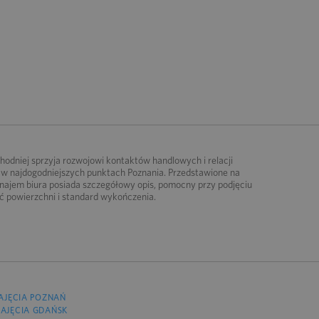
chodniej sprzyja rozwojowi kontaktów handlowych i relacji
e w najdogodniejszych punktach Poznania. Przedstawione na
ajem biura posiada szczegółowy opis, pomocny przy podjęciu
ość powierzchni i standard wykończenia.
AJĘCIA POZNAŃ
AJĘCIA GDAŃSK