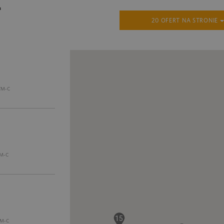
.
20 OFERT NA STRONIE
/M-C
M-C
15
M-C