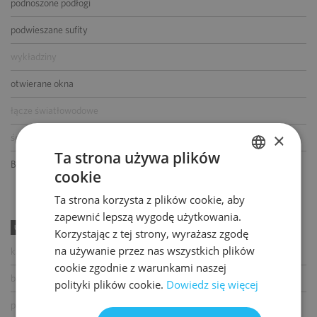
podnoszone podłogi
podwieszane sufity
wykładziny
otwierane okna
łącze światłowodowe
×
ścianki działowe
Ta strona używa plików
BMS
cookie
POLISH
Ta strona korzysta z plików cookie, aby
ENGLISH
zapewnić lepszą wygodę użytkowania.
UDOGODNIENIA
Korzystając z tej strony, wyrażasz zgodę
na używanie przez nas wszystkich plików
kawiarnia
cookie zgodnie z warunkami naszej
bankomat
polityki plików cookie.
Dowiedz się więcej
paczkomat