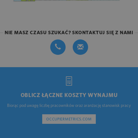
NIE MASZ CZASU SZUKAĆ? SKONTAKTUJ SIĘ Z NAMI
OBLICZ ŁĄCZNE KOSZTY WYNAJMU
Biorąc pod uwagę liczbę pracowników oraz aranżację stanowisk pracy
OCCUPIERMETRICS.COM