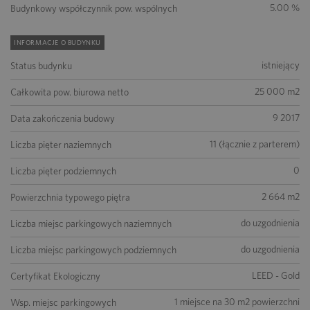
5.00 %
Budynkowy współczynnik pow. wspólnych
INFORMACJE O BUDYNKU
istniejący
Status budynku
25 000 m2
Całkowita pow. biurowa netto
9 2017
Data zakończenia budowy
11 (łącznie z parterem)
Liczba pięter naziemnych
0
Liczba pięter podziemnych
2 664 m2
Powierzchnia typowego piętra
do uzgodnienia
Liczba miejsc parkingowych naziemnych
do uzgodnienia
Liczba miejsc parkingowych podziemnych
LEED - Gold
Certyfikat Ekologiczny
1 miejsce na 30 m2 powierzchni
Wsp. miejsc parkingowych