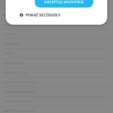
AKCEPTUJ WSZYSTKIE
parking dla gości
POKAŻ SZCZEGÓŁY
parking dla rowerów
myjnia samochodowa
co-work
przedszkole
pralnia
supermarket
siłownia / fitness
kantyna / restauracje
centrum konferencyjne
centrum medyczne
parki / tereny zielone