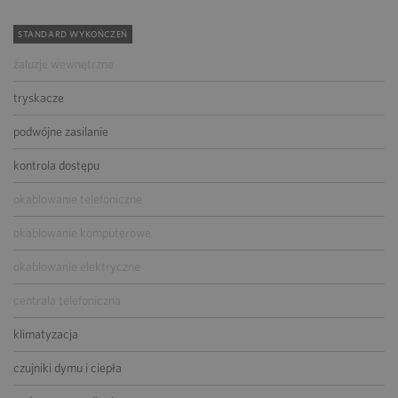
STANDARD WYKOŃCZEŃ
żaluzje wewnętrzne
tryskacze
podwójne zasilanie
kontrola dostępu
okablowanie telefoniczne
okablowanie komputerowe
okablowanie elektryczne
centrala telefoniczna
klimatyzacja
czujniki dymu i ciepła