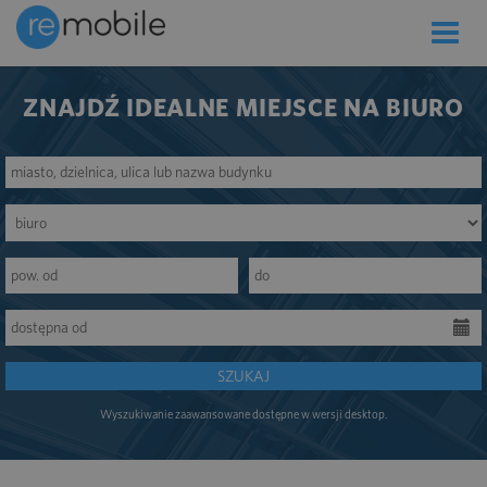
Toggle
naviga
ZNAJDŹ IDEALNE MIEJSCE NA BIURO
SZUKAJ
Wyszukiwanie zaawansowane dostępne w wersji desktop.