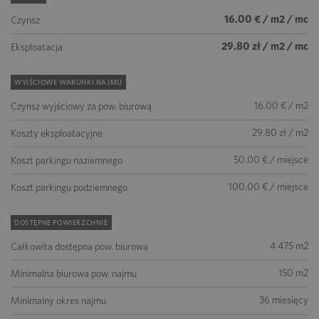
16.00 € / m2 / mc
Czynsz
29.80 zł / m2 / mc
Eksploatacja
WYJŚCIOWE WARUNKI NAJMU
16.00 € / m2
Czynsz wyjściowy za pow. biurową
29.80 zł / m2
Koszty eksploatacyjne
50.00 € / miejsce
Koszt parkingu naziemnego
100.00 € / miejsce
Koszt parkingu podziemnego
DOSTĘPNE POWIERZCHNIE
4 475 m2
Całkowita dostępna pow. biurowa
150 m2
Minimalna biurowa pow. najmu
36 miesięcy
Minimalny okres najmu