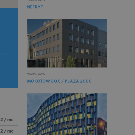
NEFRYT
WARSZAWA
MOKOTÓW BOX / PLAZA 2000
m2 / mc
m2 / mc