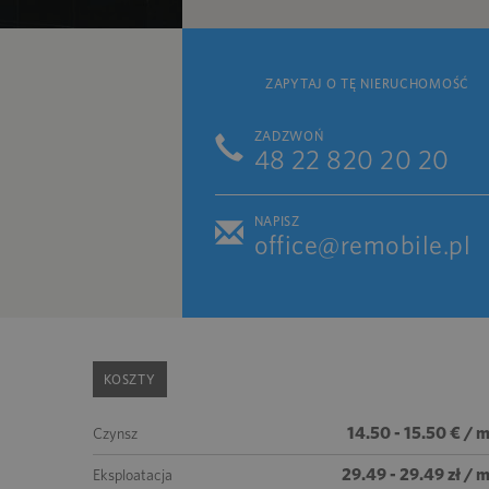
ZAPYTAJ O TĘ NIERUCHOMOŚĆ
ZADZWOŃ
48 22 820 20 20
NAPISZ
office@remobile.pl
KOSZTY
14.50 - 15.50 € / 
Czynsz
29.49 - 29.49 zł / 
Eksploatacja