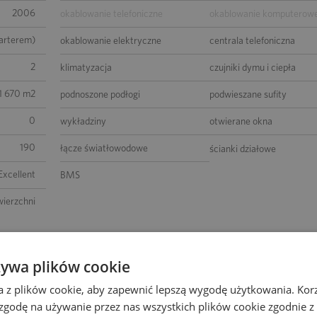
2006
okablowanie telefoniczne
okablowanie komputerow
parterem)
okablowanie elektryczne
centrala telefoniczna
2
klimatyzacja
czujniki dymu i ciepła
1 670 m2
podnoszone podłogi
podwieszane sufity
0
wykładziny
otwierane okna
190
łącze światłowodowe
ścianki działowe
xcellent
BMS
wierzchni
żywa plików cookie
a z plików cookie, aby zapewnić lepszą wygodę użytkowania. Korzy
 zgodę na używanie przez nas wszystkich plików cookie zgodnie 