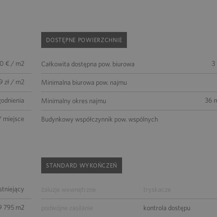
DOSTĘPNE POWIERZCHNIE
50 € / m2
3
Całkowita dostępna pow. biurowa
9 zł / m2
Minimalna biurowa pow. najmu
godnienia
36 m
Minimalny okres najmu
/ miejsce
Budynkowy współczynnik pow. wspólnych
STANDARD WYKOŃCZEŃ
istniejący
żaluzje wewnętrzne
tryskacze
9 795 m2
podwójne zasilanie
kontrola dostępu