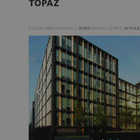
TOPAZ
RODZAJ NIERUCHOMOŚCI:
BIURO
RODZAJ OFERTY:
WYNAJ