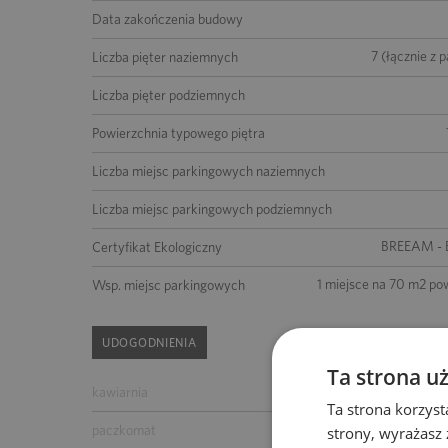
Data zakończenia budowy
7 (łącznie z 
Liczba pięter naziemnych
Liczba pięter podziemnych
Powierzchnia typowego piętra
Liczba miejsc parkingowych naziemnych
Liczba miejsc parkingowych podziemnych
BREEAM - E
Certyfikat Ekologiczny
1 miejsce na 70 m2 po
Wsp. miejsc parkingowych
UDOGODNIENIA
Ta strona u
kawiarnia
bankomat
Ta strona korzyst
paczkomat
parking dla gości
strony, wyrażasz