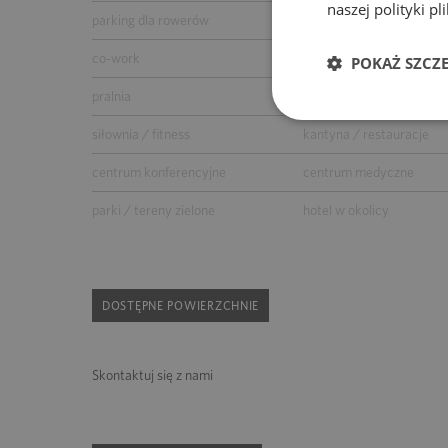
naszej polityki p
parking dla rowerów
myjnia samochodowa
co-work
przedszkole
POKAŻ SZCZ
pralnia
supermarket
siłownia / fitness
kantyna / restauracje
centrum konferencyjne
centrum medyczne
parki / tereny zielone
hotel w okolicy
DOSTĘPNE POWIERZCHNIE
Skontaktuj się z nami