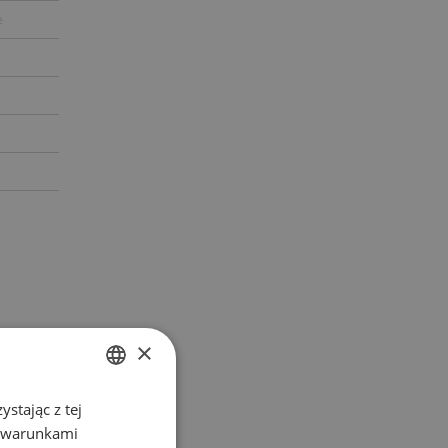
e
×
stając z tej
POLISH
z warunkami
ENGLISH