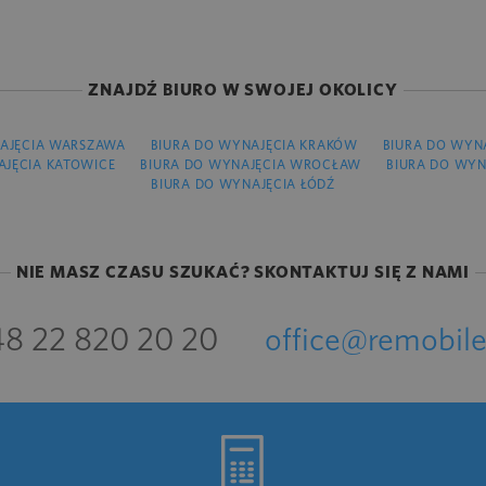
ZNAJDŹ BIURO W SWOJEJ OKOLICY
AJĘCIA WARSZAWA
BIURA DO WYNAJĘCIA KRAKÓW
BIURA DO WYN
AJĘCIA KATOWICE
BIURA DO WYNAJĘCIA WROCŁAW
BIURA DO WYN
BIURA DO WYNAJĘCIA ŁÓDŹ
NIE MASZ CZASU SZUKAĆ? SKONTAKTUJ SIĘ Z NAMI
8 22 820 20 20
office@remobile