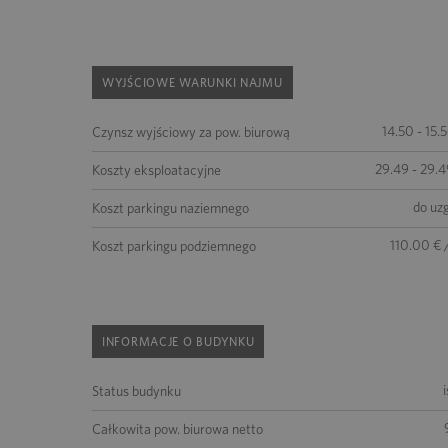
WYJŚCIOWE WARUNKI NAJMU
14.50 - 15.
Czynsz wyjściowy za pow. biurową
29.49 - 29.4
Koszty eksploatacyjne
do uz
Koszt parkingu naziemnego
110.00 € 
Koszt parkingu podziemnego
INFORMACJE O BUDYNKU
Status budynku
Całkowita pow. biurowa netto