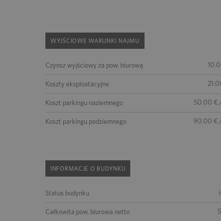
WYJŚCIOWE WARUNKI NAJMU
10.0
Czynsz wyjściowy za pow. biurową
21.0
Koszty eksploatacyjne
50.00 € 
Koszt parkingu naziemnego
90.00 € 
Koszt parkingu podziemnego
INFORMACJE O BUDYNKU
Status budynku
Całkowita pow. biurowa netto