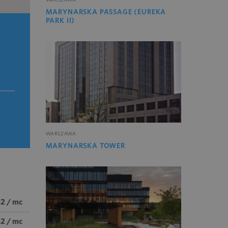
MARYNARSKA PASSAGE (EUREKA
PARK II)
WARSZAWA
MARYNARSKA TOWER
2 / mc
m2 / mc