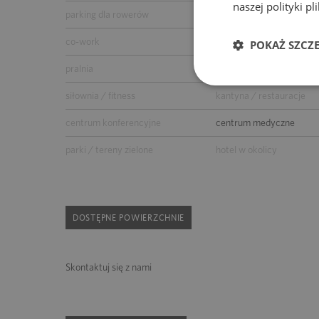
naszej polityki p
parking dla rowerów
myjnia samochodowa
co-work
przedszkole
POKAŻ SZCZ
pralnia
supermarket
siłownia / fitness
kantyna / restauracje
centrum konferencyjne
centrum medyczne
parki / tereny zielone
hotel w okolicy
DOSTĘPNE POWIERZCHNIE
Skontaktuj się z nami