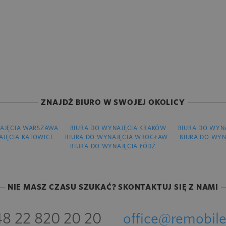
ZNAJDŹ BIURO W SWOJEJ OKOLICY
AJĘCIA WARSZAWA
BIURA DO WYNAJĘCIA KRAKÓW
BIURA DO WYN
AJĘCIA KATOWICE
BIURA DO WYNAJĘCIA WROCŁAW
BIURA DO WYN
BIURA DO WYNAJĘCIA ŁÓDŹ
NIE MASZ CZASU SZUKAĆ? SKONTAKTUJ SIĘ Z NAMI
8 22 820 20 20
office@remobile