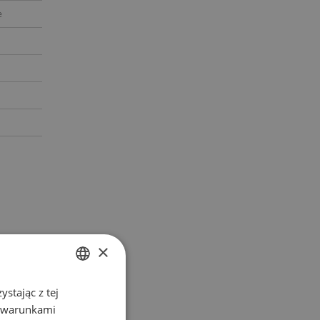
e
×
stając z tej
POLISH
z warunkami
ENGLISH