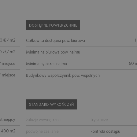
DOSTĘPNE POWIERZCHNIE
0 € / m2
1
Całkowita dostępna pow. biurowa
0 zł / m2
Minimalna biurowa pow. najmu
/ miejsce
60 m
Minimalny okres najmu
/ miejsce
Budynkowy współczynnik pow. wspólnych
STANDARD WYKOŃCZEŃ
istniejący
żaluzje wewnętrzne
tryskacze
5 400 m2
podwójne zasilanie
kontrola dostępu