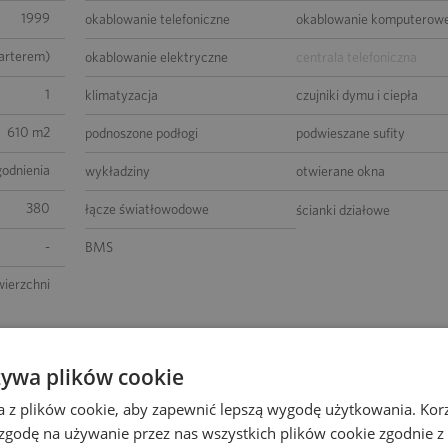
1999
okablowanie telefoniczne
okablowanie komputerow
parterem)
okablowanie elektryczne
centrala telefoniczna
1
klimatyzacja
czujniki dymu i ciepła
610 m2
podnoszone podłogi
podwieszane sufity
godnienia
wykładziny
otwierane okna
380
łącze światłowodowe
ścianki działowe
-
BMS
wierzchni
żywa plików cookie
a z plików cookie, aby zapewnić lepszą wygodę użytkowania. Korzy
 zgodę na używanie przez nas wszystkich plików cookie zgodnie 