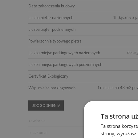
Data zakończenia budowy
11 (łącznie z 
Liczba pięter naziemnych
Liczba pięter podziemnych
Powierzchnia typowego piętra
do uz
Liczba miejsc parkingowych naziemnych
Liczba miejsc parkingowych podziemnych
Certyfikat Ekologiczny
1 miejsce na 48 m2 po
Wsp. miejsc parkingowych
UDOGODNIENIA
Ta strona u
kawiarnia
bankomat
Ta strona korzyst
paczkomat
parking dla gości
strony, wyrażasz