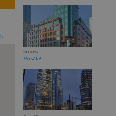
CY
WARSZAWA
KASKADA
WARSZAWA