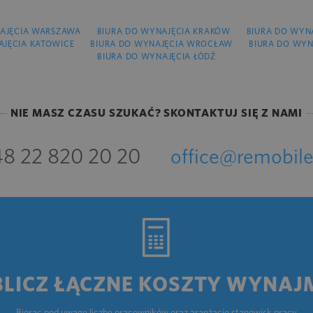
AJĘCIA WARSZAWA
BIURA DO WYNAJĘCIA KRAKÓW
BIURA DO WYN
AJĘCIA KATOWICE
BIURA DO WYNAJĘCIA WROCŁAW
BIURA DO WYN
BIURA DO WYNAJĘCIA ŁÓDŹ
NIE MASZ CZASU SZUKAĆ? SKONTAKTUJ SIĘ Z NAMI
8 22 820 20 20
office@remobile
BLICZ ŁĄCZNE KOSZTY WYNAJ
Biorąc pod uwagę liczbę pracowników oraz aranżację stanowisk pracy