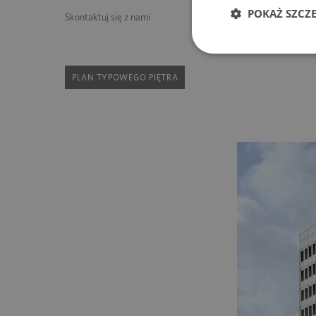
POKAŻ SZCZ
Skontaktuj się z nami
PLAN TYPOWEGO PIĘTRA