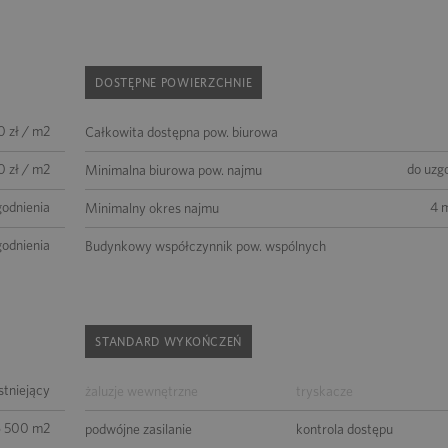
DOSTĘPNE POWIERZCHNIE
 zł / m2
Całkowita dostępna pow. biurowa
0 zł / m2
do uzg
Minimalna biurowa pow. najmu
godnienia
4 
Minimalny okres najmu
godnienia
Budynkowy współczynnik pow. wspólnych
STANDARD WYKOŃCZEŃ
istniejący
żaluzje wewnętrzne
tryskacze
6 500 m2
podwójne zasilanie
kontrola dostępu