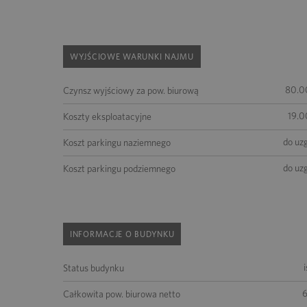
WYJŚCIOWE WARUNKI NAJMU
80.00
Czynsz wyjściowy za pow. biurową
19.0
Koszty eksploatacyjne
do uz
Koszt parkingu naziemnego
do uz
Koszt parkingu podziemnego
INFORMACJE O BUDYNKU
Status budynku
Całkowita pow. biurowa netto