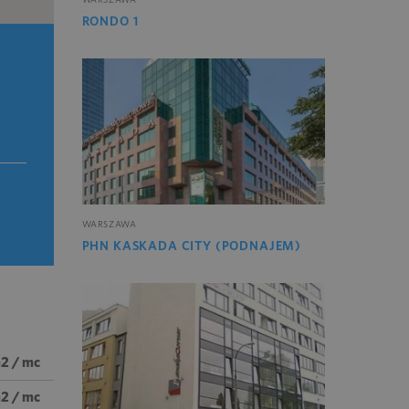
RONDO 1
WARSZAWA
PHN KASKADA CITY (PODNAJEM)
m2 / mc
m2 / mc