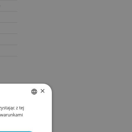
e
×
stając z tej
POLISH
z warunkami
ENGLISH