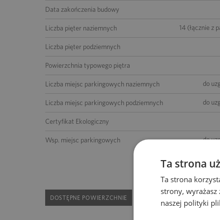
Data zakończenia budowy
14 (łącznie z 
Liczba pięter naziemnych
Liczba pięter podziemnych
Powierzchnia typowego piętra
do uz
Liczba miejsc parkingowych naziemnych
do uz
Liczba miejsc parkingowych podziemnych
Certyfikat Ekologiczny
do uz
Wsp. miejsc parkingowych
Ta strona u
Ta strona korzyst
strony, wyrażasz
DOSTĘPNE POWIERZCHNIE
naszej polityki p