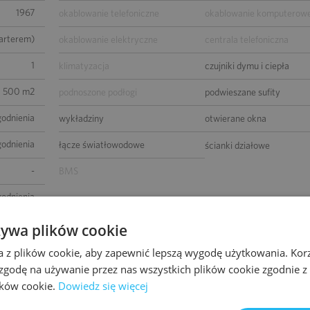
1967
okablowanie telefoniczne
okablowanie komputerow
parterem)
okablowanie elektryczne
centrala telefoniczna
1
klimatyzacja
czujniki dymu i ciepła
500 m2
podnoszone podłogi
podwieszane sufity
godnienia
wykładziny
otwierane okna
godnienia
łącze światłowodowe
ścianki działowe
-
BMS
godnienia
żywa plików cookie
a z plików cookie, aby zapewnić lepszą wygodę użytkowania. Korzy
 zgodę na używanie przez nas wszystkich plików cookie zgodnie 
lików cookie.
Dowiedz się więcej