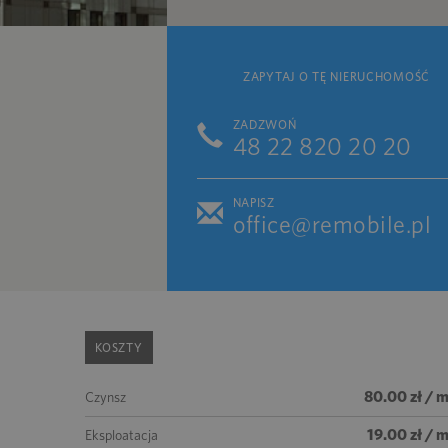
ZAPYTAJ O TĘ NIERUCHOMOŚĆ
ZADZWOŃ
48 22 820 20 20
NAPISZ
office@remobile.pl
KOSZTY
80.00 zł / 
Czynsz
19.00 zł / 
Eksploatacja