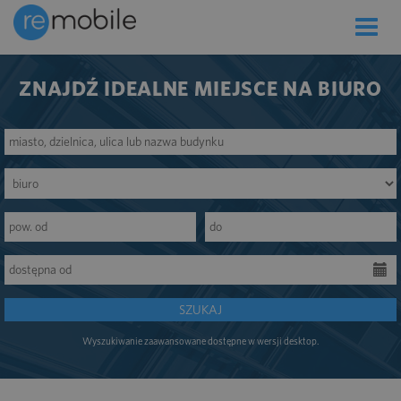
Toggle
naviga
ZNAJDŹ IDEALNE MIEJSCE NA BIURO
SZUKAJ
Wyszukiwanie zaawansowane dostępne w wersji desktop.