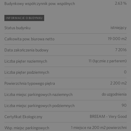
2.63 %
Budynkowy współczynnik pow. wspólnych
INFORMACJE O BUDYNKU
istniejący
Status budynku
19 000 m2
Całkowita pow. biurowa netto
7 2016
Data zakończenia budowy
11 (łącznie z parterem)
Liczba pięter naziemnych
0
Liczba pięter podziemnych
2 200 m2
Powierzchnia typowego piętra
do uzgodnienia
Liczba miejsc parkingowych naziemnych
90
Liczba miejsc parkingowych podziemnych
BREEAM - Very Good
Certyfikat Ekologiczny
1 miejsce na 200 m2 powierzchni
Wsp. miejsc parkingowych