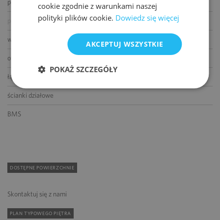
podnoszone podłogi
cookie zgodnie z warunkami naszej
polityki plików cookie.
Dowiedz się więcej
podwieszane sufity
wykładziny
AKCEPTUJ WSZYSTKIE
otwierane okna
POKAŻ SZCZEGÓŁY
łącze światłowodowe
ścianki działowe
BMS
DOSTĘPNE POWIERZCHNIE
Skontaktuj się z nami
PLAN TYPOWEGO PIĘTRA