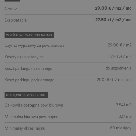
29.00 € / m2 / mc
Czynsz
27.50 zł / m2 / mc
Eksploatacja
WYJŚCIOWE WARUNKI NAJMU
29.00 € / m2
Czynsz wyjściowy za pow. biurową
27.50 zł / m2
Koszty eksploatacyjne
do uzgodnienia
Koszt parkingu naziemnego
200.00 € / miejsce
Koszt parkingu podziemnego
DOSTĘPNE POWIERZCHNIE
3 541 m2
Całkowita dostępna pow. biurowa
327 m2
Minimalna biurowa pow. najmu
60 miesięcy
Minimalny okres najmu