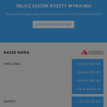
OBLICZ ŁĄCZNE KOSZTY WYNAJMU
Biorąc pod uwagę liczbę pracowników oraz aranżację stanowisk pracy
OCCUPIERMETRICS.COM
NASZE BIURA
WARSZAWA
+48 601 378 908
+48 666 021 769
+48 695 340 265
+48 22 820 20 20
GDAŃSK
+48 722 202 218