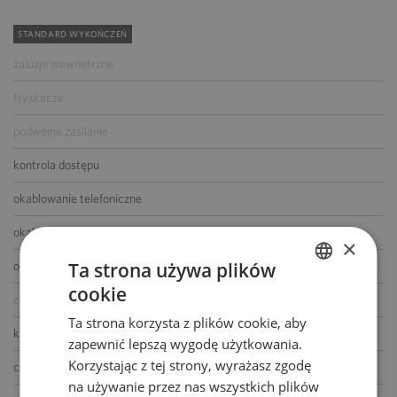
STANDARD WYKOŃCZEŃ
żaluzje wewnętrzne
tryskacze
podwójne zasilanie
kontrola dostępu
okablowanie telefoniczne
okablowanie komputerowe
×
Ta strona używa plików
okablowanie elektryczne
cookie
POLISH
centrala telefoniczna
Ta strona korzysta z plików cookie, aby
ENGLISH
klimatyzacja
zapewnić lepszą wygodę użytkowania.
Korzystając z tej strony, wyrażasz zgodę
czujniki dymu i ciepła
na używanie przez nas wszystkich plików