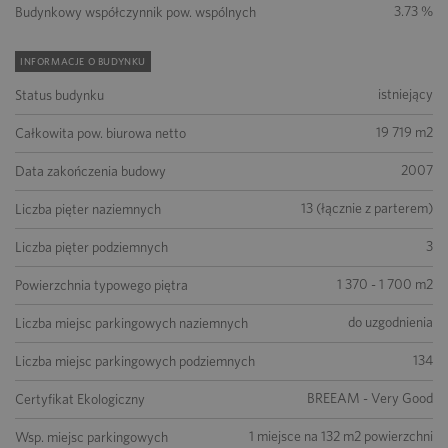
3.73 %
Budynkowy współczynnik pow. wspólnych
INFORMACJE O BUDYNKU
istniejący
Status budynku
19 719 m2
Całkowita pow. biurowa netto
2007
Data zakończenia budowy
13 (łącznie z parterem)
Liczba pięter naziemnych
3
Liczba pięter podziemnych
1 370 - 1 700 m2
Powierzchnia typowego piętra
do uzgodnienia
Liczba miejsc parkingowych naziemnych
134
Liczba miejsc parkingowych podziemnych
BREEAM - Very Good
Certyfikat Ekologiczny
1 miejsce na 132 m2 powierzchni
Wsp. miejsc parkingowych