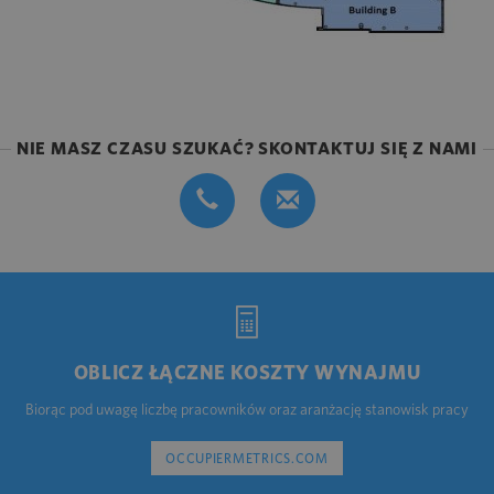
NIE MASZ CZASU SZUKAĆ? SKONTAKTUJ SIĘ Z NAMI
OBLICZ ŁĄCZNE KOSZTY WYNAJMU
Biorąc pod uwagę liczbę pracowników oraz aranżację stanowisk pracy
OCCUPIERMETRICS.COM