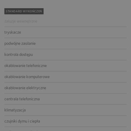
STANDARD WYKOŃCZEŃ
żaluzje wewnętrzne
tryskacze
podwójne zasilanie
kontrola dostępu
okablowanie telefoniczne
okablowanie komputerowe
okablowanie elektryczne
centrala telefoniczna
klimatyzacja
czujniki dymu i ciepła