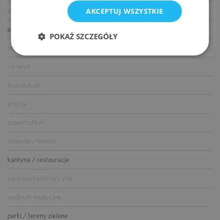
AKCEPTUJ WSZYSTKIE
parking dla gości
parking dla rowerów
POKAŻ SZCZEGÓŁY
myjnia samochodowa
co-work
przedszkole
pralnia
supermarket
siłownia / fitness
kantyna / restauracje
centrum konferencyjne
centrum medyczne
parki / tereny zielone