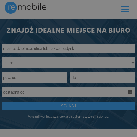
Toggle
naviga
ZNAJDŹ IDEALNE MIEJSCE NA BIURO
SZUKAJ
Wyszukiwanie zaawansowane dostępne w wersji desktop.