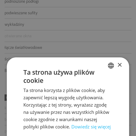
podnoszone podłogi
podwieszane sufity
wykładziny
otwierane okna
łącze światłowodowe
ścianki działowe
×
Ta strona używa plików
BMS
cookie
POLISH
Ta strona korzysta z plików cookie, aby
ENGLISH
zapewnić lepszą wygodę użytkowania.
UDOGODNIENIA
Korzystając z tej strony, wyrażasz zgodę
kawiarnia
na używanie przez nas wszystkich plików
cookie zgodnie z warunkami naszej
bankomat
polityki plików cookie.
Dowiedz się więcej
paczkomat