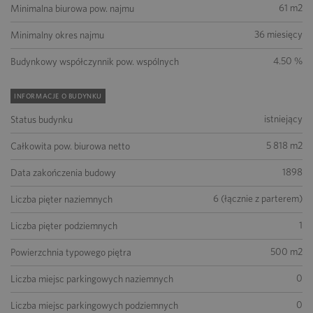
61 m2
Minimalna biurowa pow. najmu
36 miesięcy
Minimalny okres najmu
4.50 %
Budynkowy współczynnik pow. wspólnych
INFORMACJE O BUDYNKU
istniejący
Status budynku
5 818 m2
Całkowita pow. biurowa netto
1898
Data zakończenia budowy
6 (łącznie z parterem)
Liczba pięter naziemnych
1
Liczba pięter podziemnych
500 m2
Powierzchnia typowego piętra
0
Liczba miejsc parkingowych naziemnych
0
Liczba miejsc parkingowych podziemnych