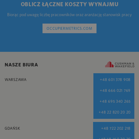
OBLICZ ŁĄCZNE KOSZTY WYNAJMU
Biorąc pod uwagę liczbę pracowników oraz aranżację stanowisk pracy
OCCUPIERMETRICS.COM
NASZE BIURA
WARSZAWA
+48 601 378 908
+48 666 021 769
+48 695 340 265
+48 22 820 20 20
GDAŃSK
+48 722 202 218