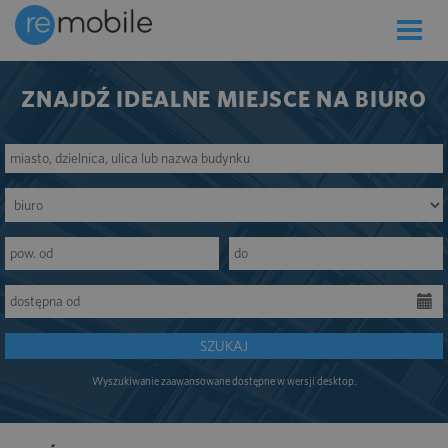
Toggle
naviga
ZNAJDŹ IDEALNE MIEJSCE NA BIURO
SZUKAJ
Wyszukiwanie zaawansowane dostępne w wersji desktop.