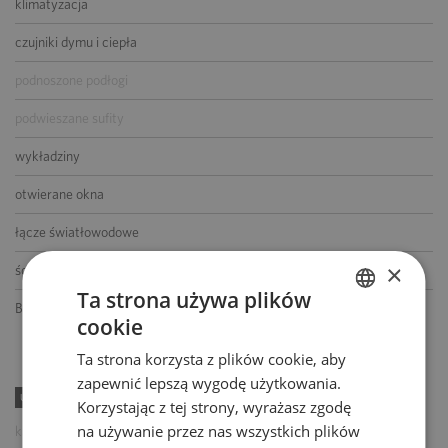
klimatyzacja
czujniki dymu i ciepła
podnoszone podłogi
podwieszane sufity
wykładziny
otwierane okna
łącze światłowodowe
×
ścianki działowe
Ta strona używa plików
BMS
cookie
POLISH
Ta strona korzysta z plików cookie, aby
ENGLISH
zapewnić lepszą wygodę użytkowania.
UDOGODNIENIA
Korzystając z tej strony, wyrażasz zgodę
na używanie przez nas wszystkich plików
kawiarnia