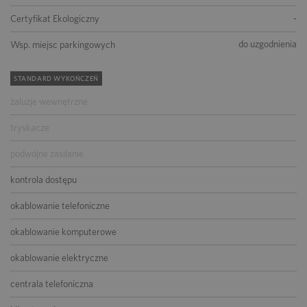
-
Certyfikat Ekologiczny
do uzgodnienia
Wsp. miejsc parkingowych
STANDARD WYKOŃCZEŃ
żaluzje wewnętrzne
tryskacze
podwójne zasilanie
kontrola dostępu
okablowanie telefoniczne
okablowanie komputerowe
okablowanie elektryczne
centrala telefoniczna