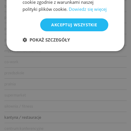
cookie zgodnie z warunkami naszej
bankomat
polityki plików cookie.
Dowiedz się więcej
paczkomat
AKCEPTUJ WSZYSTKIE
parking dla gości
POKAŻ SZCZEGÓŁY
parking dla rowerów
myjnia samochodowa
co-work
przedszkole
pralnia
supermarket
siłownia / fitness
kantyna / restauracje
centrum konferencyjne