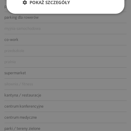
POKAŻ SZCZEGÓŁY
parking dla gości
parking dla rowerów
myjnia samochodowa
co-work
przedszkole
pralnia
supermarket
siłownia / fitness
kantyna / restauracje
centrum konferencyjne
centrum medyczne
parki / tereny zielone