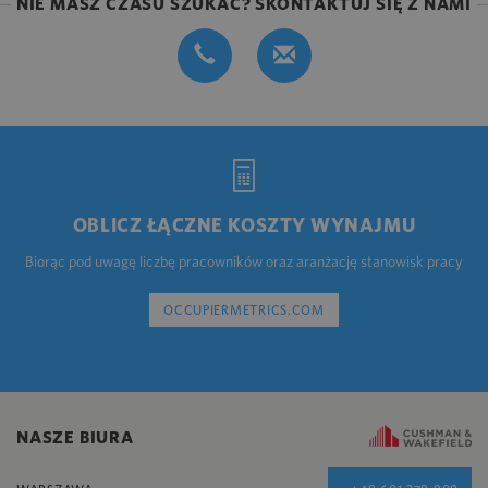
NIE MASZ CZASU SZUKAĆ? SKONTAKTUJ SIĘ Z NAMI
OBLICZ ŁĄCZNE KOSZTY WYNAJMU
Biorąc pod uwagę liczbę pracowników oraz aranżację stanowisk pracy
OCCUPIERMETRICS.COM
NASZE BIURA