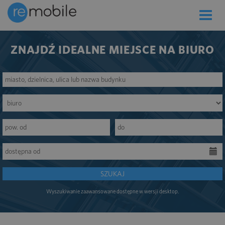
Toggle
naviga
ZNAJDŹ IDEALNE MIEJSCE NA BIURO
SZUKAJ
Wyszukiwanie zaawansowane dostępne w wersji desktop.