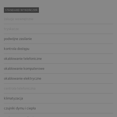
STANDARD WYKOŃCZEŃ
żaluzje wewnętrzne
tryskacze
podwójne zasilanie
kontrola dostępu
okablowanie telefoniczne
okablowanie komputerowe
okablowanie elektryczne
centrala telefoniczna
klimatyzacja
czujniki dymu i ciepła