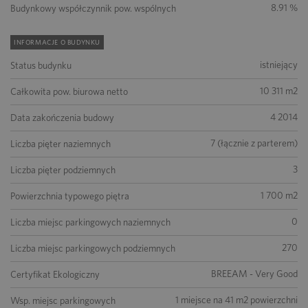
8.91 %
Budynkowy współczynnik pow. wspólnych
INFORMACJE O BUDYNKU
istniejący
Status budynku
10 311 m2
Całkowita pow. biurowa netto
4 2014
Data zakończenia budowy
7 (łącznie z parterem)
Liczba pięter naziemnych
3
Liczba pięter podziemnych
1 700 m2
Powierzchnia typowego piętra
0
Liczba miejsc parkingowych naziemnych
270
Liczba miejsc parkingowych podziemnych
BREEAM - Very Good
Certyfikat Ekologiczny
1 miejsce na 41 m2 powierzchni
Wsp. miejsc parkingowych