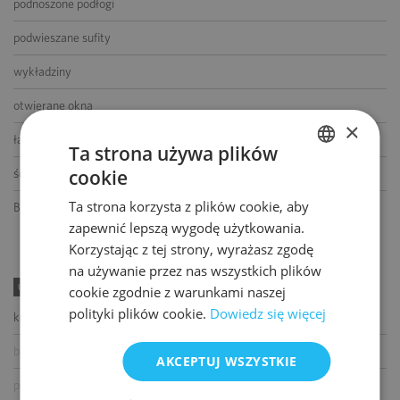
podnoszone podłogi
podwieszane sufity
wykładziny
otwierane okna
×
łącze światłowodowe
Ta strona używa plików
cookie
ścianki działowe
POLISH
Ta strona korzysta z plików cookie, aby
BMS
ENGLISH
zapewnić lepszą wygodę użytkowania.
Korzystając z tej strony, wyrażasz zgodę
na używanie przez nas wszystkich plików
UDOGODNIENIA
cookie zgodnie z warunkami naszej
polityki plików cookie.
Dowiedz się więcej
kawiarnia
bankomat
AKCEPTUJ WSZYSTKIE
paczkomat