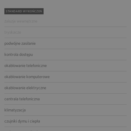
STANDARD WYKOŃCZEŃ
żaluzje wewnętrzne
tryskacze
podwójne zasilanie
kontrola dostępu
okablowanie telefoniczne
okablowanie komputerowe
okablowanie elektryczne
centrala telefoniczna
klimatyzacja
czujniki dymu i ciepła