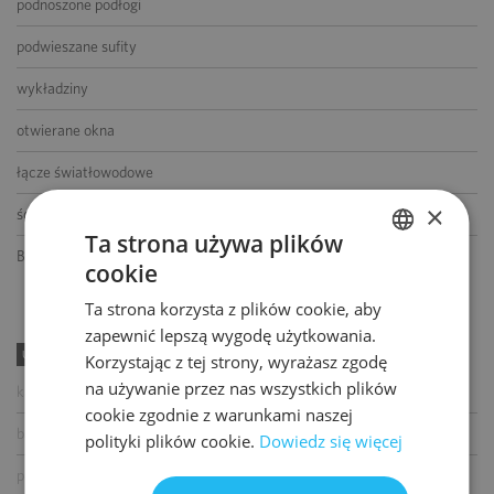
podnoszone podłogi
podwieszane sufity
wykładziny
otwierane okna
łącze światłowodowe
×
ścianki działowe
Ta strona używa plików
BMS
cookie
POLISH
Ta strona korzysta z plików cookie, aby
ENGLISH
zapewnić lepszą wygodę użytkowania.
UDOGODNIENIA
Korzystając z tej strony, wyrażasz zgodę
na używanie przez nas wszystkich plików
kawiarnia
cookie zgodnie z warunkami naszej
bankomat
polityki plików cookie.
Dowiedz się więcej
paczkomat