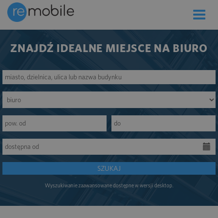
Toggle
naviga
ZNAJDŹ IDEALNE MIEJSCE NA BIURO
SZUKAJ
Wyszukiwanie zaawansowane dostępne w wersji desktop.