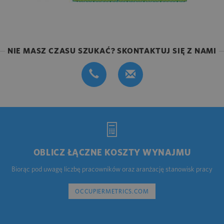
NIE MASZ CZASU SZUKAĆ? SKONTAKTUJ SIĘ Z NAMI
OBLICZ ŁĄCZNE KOSZTY WYNAJMU
Biorąc pod uwagę liczbę pracowników oraz aranżację stanowisk pracy
OCCUPIERMETRICS.COM