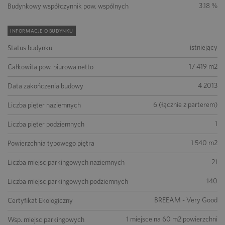
3.18 %
Budynkowy współczynnik pow. wspólnych
INFORMACJE O BUDYNKU
istniejący
Status budynku
17 419 m2
Całkowita pow. biurowa netto
4 2013
Data zakończenia budowy
6 (łącznie z parterem)
Liczba pięter naziemnych
1
Liczba pięter podziemnych
1 540 m2
Powierzchnia typowego piętra
21
Liczba miejsc parkingowych naziemnych
140
Liczba miejsc parkingowych podziemnych
BREEAM - Very Good
Certyfikat Ekologiczny
1 miejsce na 60 m2 powierzchni
Wsp. miejsc parkingowych