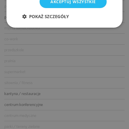
AKCEPTUJ WSZYSTKIE
parking dla gości
POKAŻ SZCZEGÓŁY
parking dla rowerów
myjnia samochodowa
co-work
przedszkole
pralnia
supermarket
siłownia / fitness
kantyna / restauracje
centrum konferencyjne
centrum medyczne
parki / tereny zielone