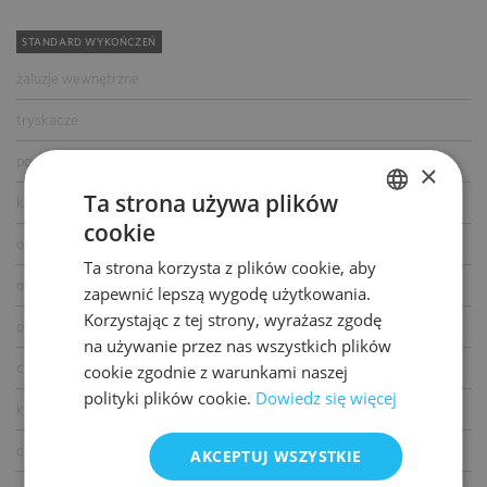
STANDARD WYKOŃCZEŃ
żaluzje wewnętrzne
tryskacze
podwójne zasilanie
×
Ta strona używa plików
kontrola dostępu
cookie
POLISH
okablowanie telefoniczne
Ta strona korzysta z plików cookie, aby
ENGLISH
okablowanie komputerowe
zapewnić lepszą wygodę użytkowania.
Korzystając z tej strony, wyrażasz zgodę
okablowanie elektryczne
na używanie przez nas wszystkich plików
centrala telefoniczna
cookie zgodnie z warunkami naszej
polityki plików cookie.
Dowiedz się więcej
klimatyzacja
czujniki dymu i ciepła
AKCEPTUJ WSZYSTKIE