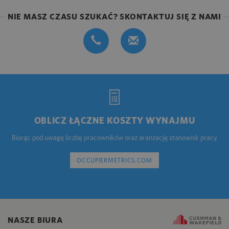
NIE MASZ CZASU SZUKAĆ? SKONTAKTUJ SIĘ Z NAMI
OBLICZ ŁĄCZNE KOSZTY WYNAJMU
Biorąc pod uwagę liczbę pracowników oraz aranżację stanowisk pracy
OCCUPIERMETRICS.COM
NASZE BIURA