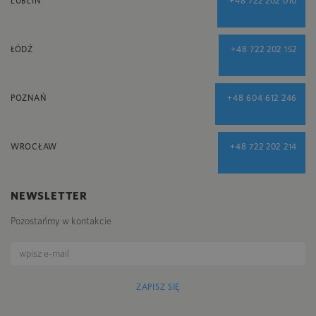
LUBLIN
+48 722 202 010
ŁÓDŹ
+48 722 202 152
POZNAŃ
+48 604 612 246
WROCŁAW
+48 722 202 214
NEWSLETTER
Pozostańmy w kontakcie
ZAPISZ SIĘ