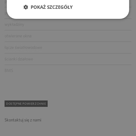
podnoszone podłogi
POKAŻ SZCZEGÓŁY
podwieszane sufity
wykładziny
otwierane okna
łącze światłowodowe
ścianki działowe
BMS
DOSTĘPNE POWIERZCHNIE
Skontaktuj się z nami