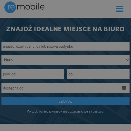
Toggle
naviga
ZNAJDŹ IDEALNE MIEJSCE NA BIURO
SZUKAJ
Wyszukiwanie zaawansowane dostępne w wersji desktop.