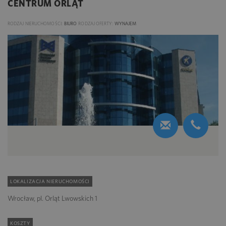
CENTRUM ORLĄT
RODZAJ NIERUCHOMOŚCI:
BIURO
RODZAJ OFERTY:
WYNAJEM
LOKALIZACJA NIERUCHOMOŚCI
Wrocław, pl. Orląt Lwowskich 1
KOSZTY