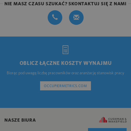
NIE MASZ CZASU SZUKAĆ? SKONTAKTUJ SIĘ Z NAMI
OBLICZ ŁĄCZNE KOSZTY WYNAJMU
Biorąc pod uwagę liczbę pracowników oraz aranżację stanowisk pracy
OCCUPIERMETRICS.COM
NASZE BIURA