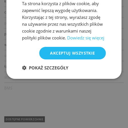
klimatyzacja
Ta strona korzysta z plików cookie, aby
ENGLISH
zapewnić lepszą wygodę użytkowania.
czujniki dymu i ciepła
Korzystając z tej strony, wyrażasz zgodę
podnoszone podłogi
na używanie przez nas wszystkich plików
cookie zgodnie z warunkami naszej
podwieszane sufity
polityki plików cookie.
Dowiedz się więcej
wykładziny
AKCEPTUJ WSZYSTKIE
otwierane okna
łącze światłowodowe
POKAŻ SZCZEGÓŁY
ścianki działowe
BMS
DOSTĘPNE POWIERZCHNIE