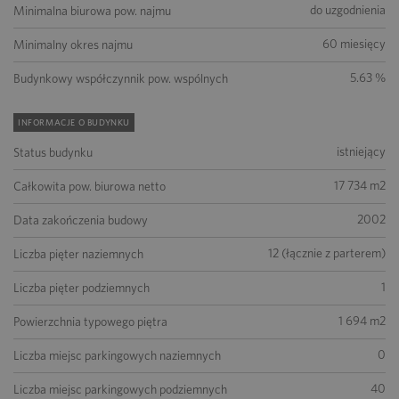
do uzgodnienia
Minimalna biurowa pow. najmu
60 miesięcy
Minimalny okres najmu
5.63 %
Budynkowy współczynnik pow. wspólnych
INFORMACJE O BUDYNKU
istniejący
Status budynku
17 734 m2
Całkowita pow. biurowa netto
2002
Data zakończenia budowy
12 (łącznie z parterem)
Liczba pięter naziemnych
1
Liczba pięter podziemnych
1 694 m2
Powierzchnia typowego piętra
0
Liczba miejsc parkingowych naziemnych
40
Liczba miejsc parkingowych podziemnych