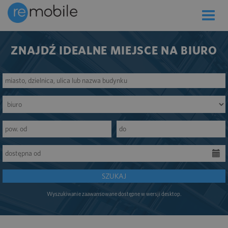
Toggle
naviga
ZNAJDŹ IDEALNE MIEJSCE NA BIURO
SZUKAJ
Wyszukiwanie zaawansowane dostępne w wersji desktop.