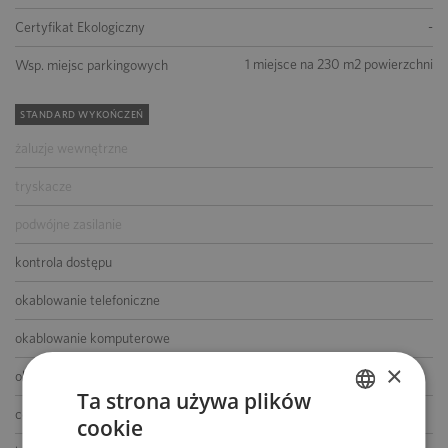
-
Certyfikat Ekologiczny
1 miejsce na 230 m2 powierzchni
Wsp. miejsc parkingowych
STANDARD WYKOŃCZEŃ
żaluzje wewnętrzne
tryskacze
podwójne zasilanie
kontrola dostępu
okablowanie telefoniczne
okablowanie komputerowe
×
okablowanie elektryczne
Ta strona używa plików
centrala telefoniczna
cookie
POLISH