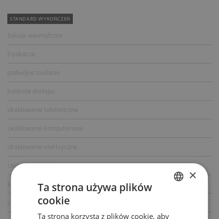
STANDARD WYKOŃCZEŃ
żaluzje wewnętrzne
tryskacze
podwójne zasilanie
kontrola dostępu
okablowanie telefoniczne
okablowanie komputerowe
okablowanie elektryczne
centrala telefoniczna
×
klimatyzacja
Ta strona używa plików
cookie
POLISH
czujniki dymu i ciepła
Ta strona korzysta z plików cookie, aby
ENGLISH