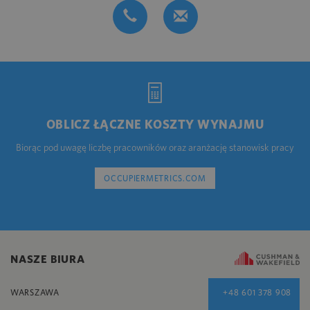
OBLICZ ŁĄCZNE KOSZTY WYNAJMU
Biorąc pod uwagę liczbę pracowników oraz aranżację stanowisk pracy
OCCUPIERMETRICS.COM
NASZE BIURA
WARSZAWA
+48 601 378 908