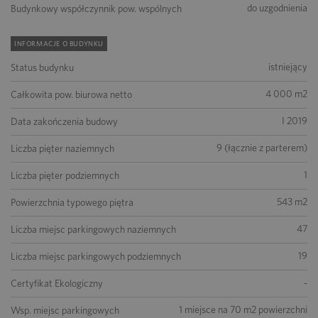
do uzgodnienia
Budynkowy współczynnik pow. wspólnych
INFORMACJE O BUDYNKU
istniejący
Status budynku
4 000 m2
Całkowita pow. biurowa netto
I 2019
Data zakończenia budowy
9 (łącznie z parterem)
Liczba pięter naziemnych
1
Liczba pięter podziemnych
543 m2
Powierzchnia typowego piętra
47
Liczba miejsc parkingowych naziemnych
19
Liczba miejsc parkingowych podziemnych
-
Certyfikat Ekologiczny
1 miejsce na 70 m2 powierzchni
Wsp. miejsc parkingowych