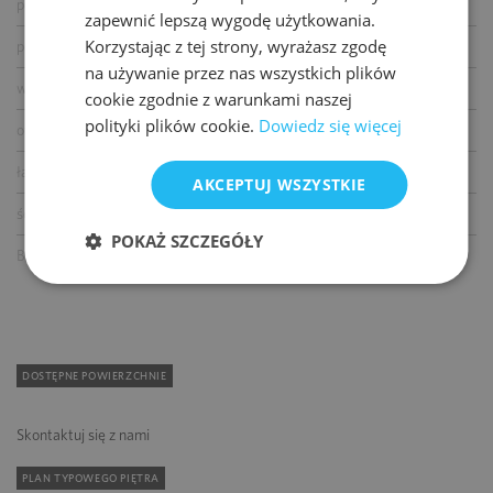
podnoszone podłogi
zapewnić lepszą wygodę użytkowania.
Korzystając z tej strony, wyrażasz zgodę
podwieszane sufity
na używanie przez nas wszystkich plików
wykładziny
cookie zgodnie z warunkami naszej
polityki plików cookie.
Dowiedz się więcej
otwierane okna
łącze światłowodowe
AKCEPTUJ WSZYSTKIE
ścianki działowe
POKAŻ SZCZEGÓŁY
BMS
DOSTĘPNE POWIERZCHNIE
Skontaktuj się z nami
PLAN TYPOWEGO PIĘTRA