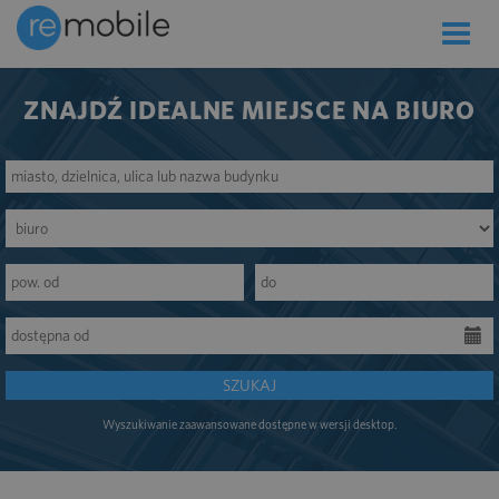
Toggle
naviga
ZNAJDŹ IDEALNE MIEJSCE NA BIURO
SZUKAJ
Wyszukiwanie zaawansowane dostępne w wersji desktop.