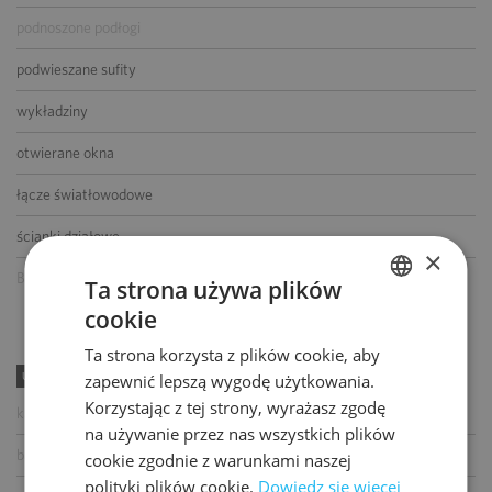
podnoszone podłogi
podwieszane sufity
wykładziny
otwierane okna
łącze światłowodowe
ścianki działowe
×
BMS
Ta strona używa plików
cookie
POLISH
Ta strona korzysta z plików cookie, aby
ENGLISH
UDOGODNIENIA
zapewnić lepszą wygodę użytkowania.
Korzystając z tej strony, wyrażasz zgodę
kawiarnia
na używanie przez nas wszystkich plików
bankomat
cookie zgodnie z warunkami naszej
polityki plików cookie.
Dowiedz się więcej