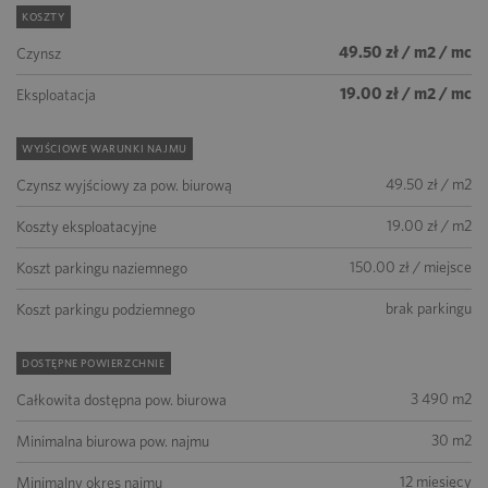
KOSZTY
49.50 zł / m2 / mc
Czynsz
19.00 zł / m2 / mc
Eksploatacja
WYJŚCIOWE WARUNKI NAJMU
49.50 zł / m2
Czynsz wyjściowy za pow. biurową
19.00 zł / m2
Koszty eksploatacyjne
150.00 zł / miejsce
Koszt parkingu naziemnego
brak parkingu
Koszt parkingu podziemnego
DOSTĘPNE POWIERZCHNIE
3 490 m2
Całkowita dostępna pow. biurowa
30 m2
Minimalna biurowa pow. najmu
12 miesięcy
Minimalny okres najmu