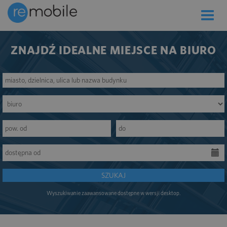
Toggle
naviga
ZNAJDŹ IDEALNE MIEJSCE NA BIURO
SZUKAJ
Wyszukiwanie zaawansowane dostępne w wersji desktop.