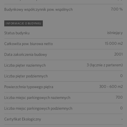
7.00 %
Budynkowy współczynnik pow. wspólnych
INFORMACJE O BUDYNKU
istniejący
Status budynku
15 000 m2
Całkowita pow. biurowa netto
2001
Data zakończenia budowy
3 (łącznie z parterem)
Liczba pięter naziemnych
0
Liczba pięter podziemnych
300 - 600 m2
Powierzchnia typowego piętra
700
Liczba miejsc parkingowych naziemnych
0
Liczba miejsc parkingowych podziemnych
-
Certyfikat Ekologiczny