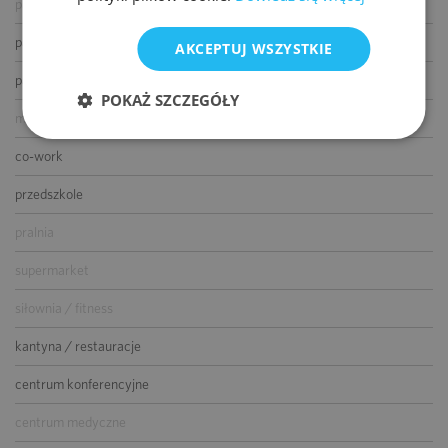
paczkomat
parking dla gości
AKCEPTUJ WSZYSTKIE
parking dla rowerów
POKAŻ SZCZEGÓŁY
myjnia samochodowa
co-work
przedszkole
pralnia
supermarket
siłownia / fitness
kantyna / restauracje
centrum konferencyjne
centrum medyczne