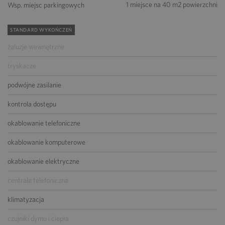
1 miejsce na 40 m2 powierzchni
Wsp. miejsc parkingowych
STANDARD WYKOŃCZEŃ
żaluzje wewnętrzne
tryskacze
podwójne zasilanie
kontrola dostępu
okablowanie telefoniczne
okablowanie komputerowe
okablowanie elektryczne
centrala telefoniczna
klimatyzacja
czujniki dymu i ciepła