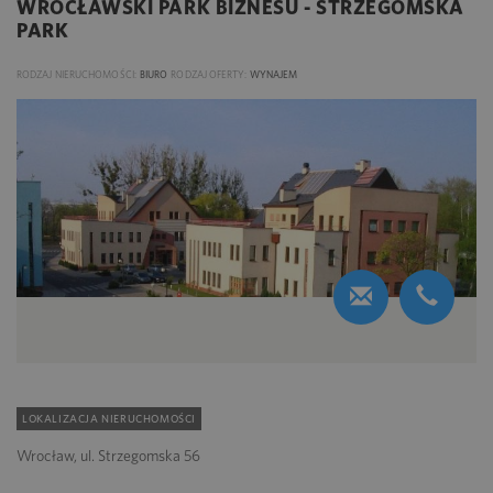
WROCŁAWSKI PARK BIZNESU - STRZEGOMSKA
PARK
RODZAJ NIERUCHOMOŚCI:
BIURO
RODZAJ OFERTY:
WYNAJEM
LOKALIZACJA NIERUCHOMOŚCI
Wrocław, ul. Strzegomska 56