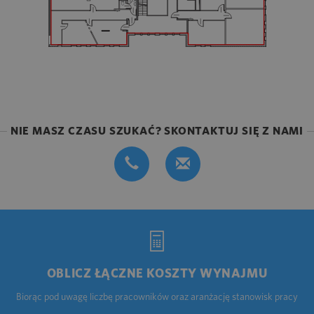
NIE MASZ CZASU SZUKAĆ? SKONTAKTUJ SIĘ Z NAMI
OBLICZ ŁĄCZNE KOSZTY WYNAJMU
Biorąc pod uwagę liczbę pracowników oraz aranżację stanowisk pracy