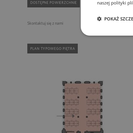
naszej polityki p
DOSTĘPNE POWIERZCHNIE
POKAŻ SZCZ
Skontaktuj się z nami
PLAN TYPOWEGO PIĘTRA