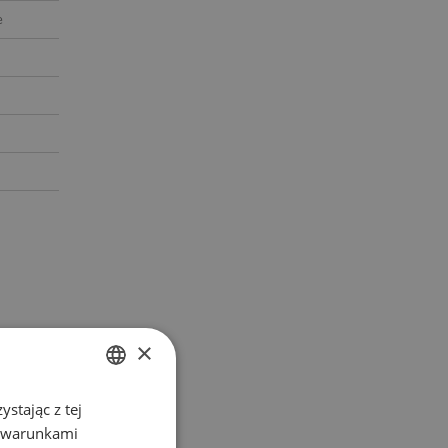
e
×
stając z tej
POLISH
z warunkami
ENGLISH