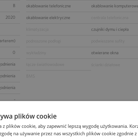
B
okablowanie telefoniczne
okablowanie komputerow
2020
okablowanie elektryczne
centrala telefoniczna
klimatyzacja
czujniki dymu i ciepła
parterem)
podnoszone podłogi
podwieszane sufity
0
wykładziny
otwierane okna
godnienia
łącze światłowodowe
ścianki działowe
godnienia
BMS
godnienia
-
wierzchni
żywa plików cookie
a z plików cookie, aby zapewnić lepszą wygodę użytkowania. Korzy
 zgodę na używanie przez nas wszystkich plików cookie zgodnie 