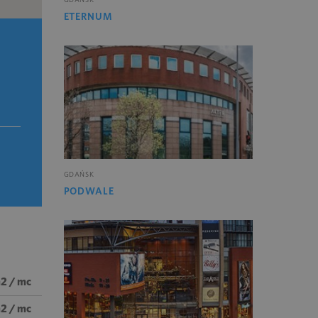
ETERNUM
GDAŃSK
PODWALE
m2 / mc
m2 / mc