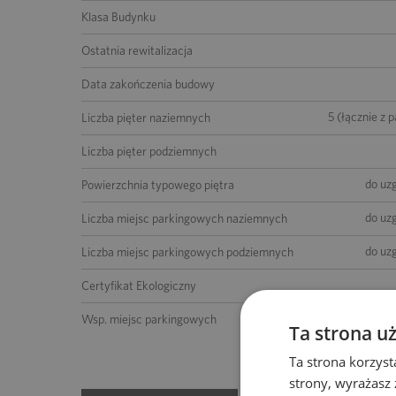
Klasa Budynku
Ostatnia rewitalizacja
Data zakończenia budowy
5 (łącznie z 
Liczba pięter naziemnych
Liczba pięter podziemnych
do uz
Powierzchnia typowego piętra
do uz
Liczba miejsc parkingowych naziemnych
do uz
Liczba miejsc parkingowych podziemnych
Certyfikat Ekologiczny
1 miejsce na 33 m2 po
Wsp. miejsc parkingowych
Ta strona u
Ta strona korzyst
strony, wyrażasz