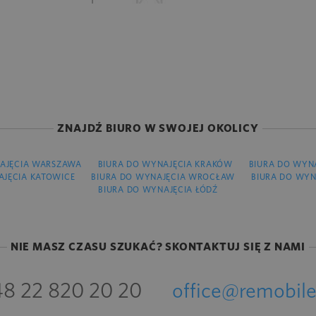
ZNAJDŹ BIURO W SWOJEJ OKOLICY
AJĘCIA WARSZAWA
BIURA DO WYNAJĘCIA KRAKÓW
BIURA DO WYN
AJĘCIA KATOWICE
BIURA DO WYNAJĘCIA WROCŁAW
BIURA DO WYN
BIURA DO WYNAJĘCIA ŁÓDŹ
NIE MASZ CZASU SZUKAĆ? SKONTAKTUJ SIĘ Z NAMI
8 22 820 20 20
office@remobile