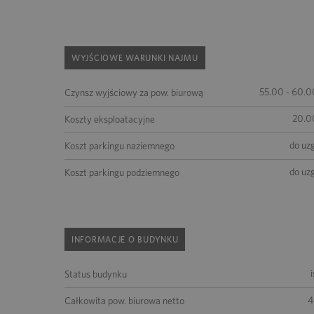
WYJŚCIOWE WARUNKI NAJMU
55.00 - 60.0
Czynsz wyjściowy za pow. biurową
20.0
Koszty eksploatacyjne
do uz
Koszt parkingu naziemnego
do uz
Koszt parkingu podziemnego
INFORMACJE O BUDYNKU
Status budynku
4
Całkowita pow. biurowa netto