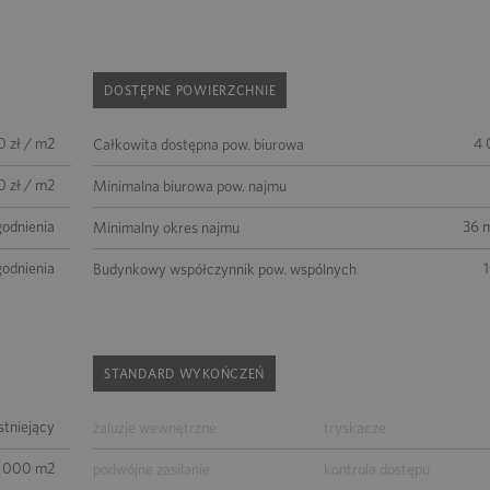
DOSTĘPNE POWIERZCHNIE
0 zł / m2
4 
Całkowita dostępna pow. biurowa
0 zł / m2
Minimalna biurowa pow. najmu
godnienia
36 m
Minimalny okres najmu
godnienia
Budynkowy współczynnik pow. wspólnych
STANDARD WYKOŃCZEŃ
istniejący
żaluzje wewnętrzne
tryskacze
 000 m2
podwójne zasilanie
kontrola dostępu