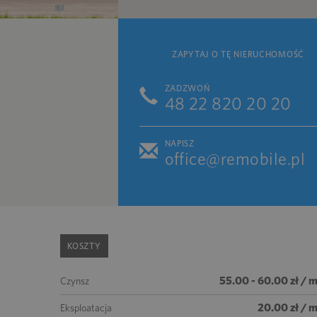
ZAPYTAJ O TĘ NIERUCHOMOŚĆ
ZADZWOŃ
48 22 820 20 20
NAPISZ
office@remobile.pl
KOSZTY
55.00 - 60.00 zł / 
Czynsz
20.00 zł / 
Eksploatacja