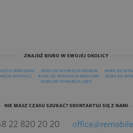
ZNAJDŹ BIURO W SWOJEJ OKOLICY
AJĘCIA WARSZAWA
BIURA DO WYNAJĘCIA KRAKÓW
BIURA DO WYN
AJĘCIA KATOWICE
BIURA DO WYNAJĘCIA WROCŁAW
BIURA DO WYN
BIURA DO WYNAJĘCIA ŁÓDŹ
NIE MASZ CZASU SZUKAĆ? SKONTAKTUJ SIĘ Z NAMI
8 22 820 20 20
office@remobile