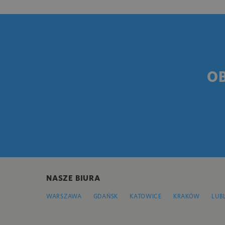
O
NASZE BIURA
WARSZAWA
GDAŃSK
KATOWICE
KRAKÓW
LUB