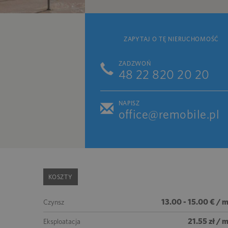
ZAPYTAJ O TĘ NIERUCHOMOŚĆ
ZADZWOŃ
48 22 820 20 20
NAPISZ
office@remobile.pl
KOSZTY
13.00 - 15.00 € / 
Czynsz
21.55 zł / 
Eksploatacja