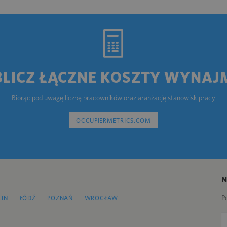
BLICZ ŁĄCZNE KOSZTY WYNAJ
Biorąc pod uwagę liczbę pracowników oraz aranżację stanowisk pracy
OCCUPIERMETRICS.COM
P
LIN
ŁÓDŹ
POZNAŃ
WROCŁAW