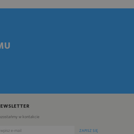
MU
NEWSLETTER
ozostańmy w kontakcie
ZAPISZ SIĘ