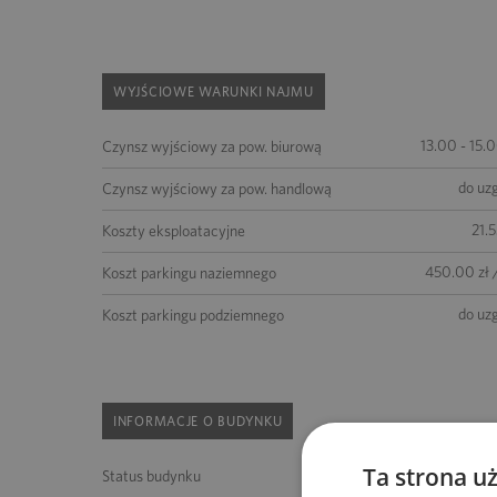
WYJŚCIOWE WARUNKI NAJMU
13.00 - 15.
Czynsz wyjściowy za pow. biurową
do uz
Czynsz wyjściowy za pow. handlową
21.5
Koszty eksploatacyjne
450.00 zł 
Koszt parkingu naziemnego
do uz
Koszt parkingu podziemnego
INFORMACJE O BUDYNKU
Ta strona u
Status budynku