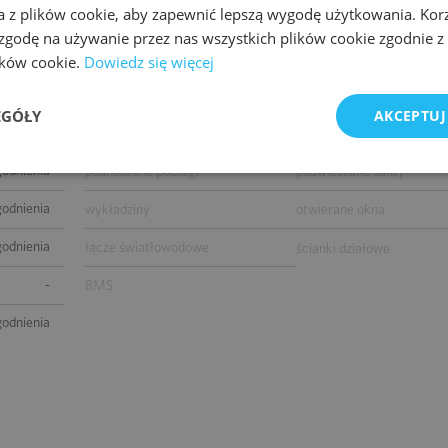
a z plików cookie, aby zapewnić lepszą wygodę użytkowania. Korzy
godnienia
podwójne zasilanie
kontrola dostępu
 zgodę na używanie przez nas wszystkich plików cookie zgodnie 
okablowanie telefoniczne
okablowanie komputerow
lików cookie.
Dowiedz się więcej
parterem)
okablowanie elektryczne
centrala telefoniczna
EGÓŁY
AKCEPTUJ
1
klimatyzacja
czujniki dymu i ciepła
godnienia
podnoszone podłogi
podwieszane sufity
godnienia
wykładziny
otwierane okna
godnienia
łącze światłowodowe
ścianki działowe
-
BMS
godnienia