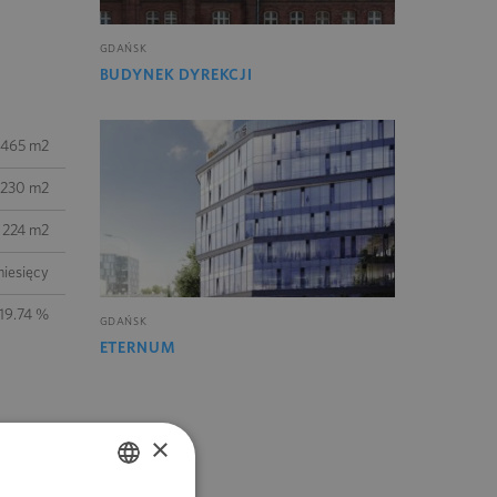
GDAŃSK
BUDYNEK DYREKCJI
465 m2
230 m2
224 m2
iesięcy
19.74 %
GDAŃSK
ETERNUM
×