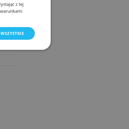
stając z tej
POLISH
z warunkami
ENGLISH
e
 WSZYSTKIE