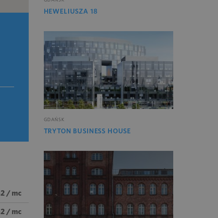
HEWELIUSZA 18
GDAŃSK
TRYTON BUSINESS HOUSE
m2 / mc
m2 / mc