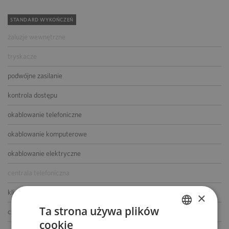
STANDARD WYKOŃCZEŃ
żaluzje wewnętrzne
tryskacze
podwójne zasilanie
kontrola dostępu
okablowanie telefoniczne
okablowanie komputerowe
okablowanie elektryczne
centrala telefoniczna
klimatyzacja
×
Ta strona używa plików
czujniki dymu i ciepła
cookie
POLISH