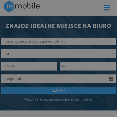
Toggle
naviga
ZNAJDŹ IDEALNE MIEJSCE NA BIURO
SZUKAJ
Wyszukiwanie zaawansowane dostępne w wersji desktop.