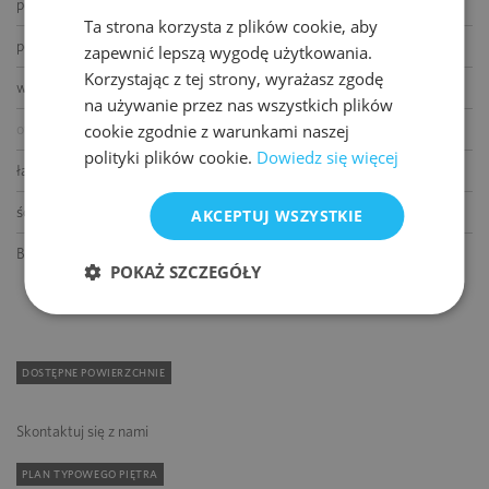
podnoszone podłogi
Ta strona korzysta z plików cookie, aby
ENGLISH
podwieszane sufity
zapewnić lepszą wygodę użytkowania.
Korzystając z tej strony, wyrażasz zgodę
wykładziny
na używanie przez nas wszystkich plików
cookie zgodnie z warunkami naszej
otwierane okna
polityki plików cookie.
Dowiedz się więcej
łącze światłowodowe
ścianki działowe
AKCEPTUJ WSZYSTKIE
BMS
POKAŻ SZCZEGÓŁY
DOSTĘPNE POWIERZCHNIE
Skontaktuj się z nami
PLAN TYPOWEGO PIĘTRA