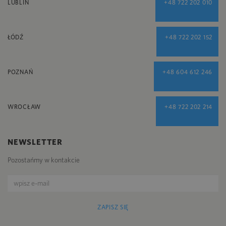
LUBLIN
+48 722 202 010
ŁÓDŹ
+48 722 202 152
POZNAŃ
+48 604 612 246
WROCŁAW
+48 722 202 214
NEWSLETTER
Pozostańmy w kontakcie
ZAPISZ SIĘ