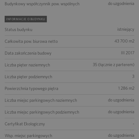
do uzgodnienia
Budynkowy współczynnik pow. wspólnych
INFORMACJE O BUDYNKU
istniejący
Status budynku
43 700 m2
Całkowita pow. biurowa netto
III 2017
Data zakończenia budowy
35 (łącznie z parterem)
Liczba pięter naziemnych
3
Liczba pięter podziemnych
1 286 m2
Powierzchnia typowego piętra
do uzgodnienia
Liczba miejsc parkingowych naziemnych
do uzgodnienia
Liczba miejsc parkingowych podziemnych
-
Certyfikat Ekologiczny
do uzgodnienia
Wsp. miejsc parkingowych