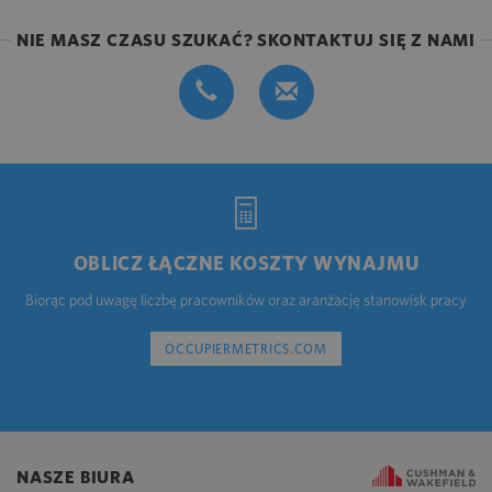
NIE MASZ CZASU SZUKAĆ? SKONTAKTUJ SIĘ Z NAMI
OBLICZ ŁĄCZNE KOSZTY WYNAJMU
Biorąc pod uwagę liczbę pracowników oraz aranżację stanowisk pracy
OCCUPIERMETRICS.COM
NASZE BIURA