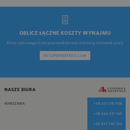
OBLICZ ŁĄCZNE KOSZTY WYNAJMU
Biorąc pod uwagę liczbę pracowników oraz aranżację stanowisk pracy
OCCUPIERMETRICS.COM
NASZE BIURA
WARSZAWA
+48 601 378 908
+48 666 021 769
+48 695 340 265