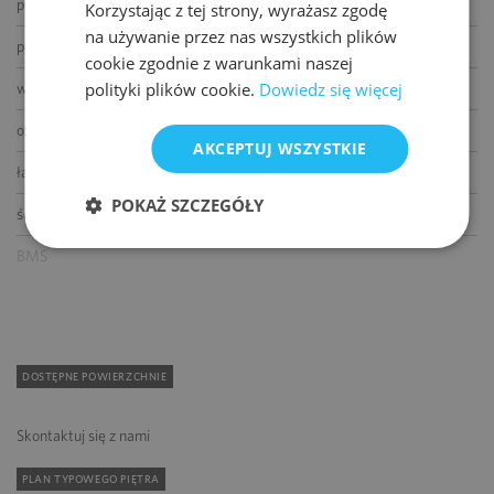
podnoszone podłogi
Korzystając z tej strony, wyrażasz zgodę
na używanie przez nas wszystkich plików
podwieszane sufity
cookie zgodnie z warunkami naszej
polityki plików cookie.
Dowiedz się więcej
wykładziny
otwierane okna
AKCEPTUJ WSZYSTKIE
łącze światłowodowe
POKAŻ SZCZEGÓŁY
ścianki działowe
BMS
DOSTĘPNE POWIERZCHNIE
Skontaktuj się z nami
PLAN TYPOWEGO PIĘTRA