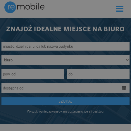
Toggle
naviga
ZNAJDŹ IDEALNE MIEJSCE NA BIURO
SZUKAJ
Wyszukiwanie zaawansowane dostępne w wersji desktop.