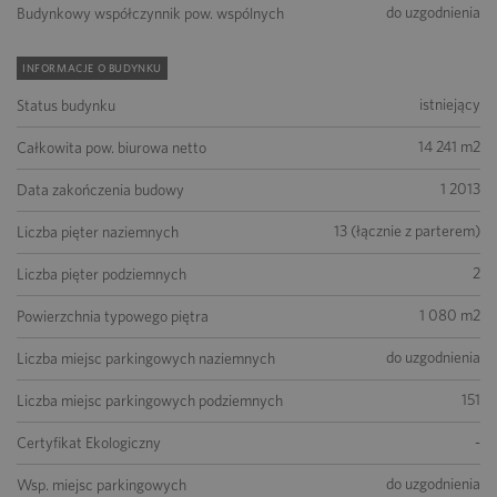
do uzgodnienia
Budynkowy współczynnik pow. wspólnych
INFORMACJE O BUDYNKU
istniejący
Status budynku
14 241 m2
Całkowita pow. biurowa netto
1 2013
Data zakończenia budowy
13 (łącznie z parterem)
Liczba pięter naziemnych
2
Liczba pięter podziemnych
1 080 m2
Powierzchnia typowego piętra
do uzgodnienia
Liczba miejsc parkingowych naziemnych
151
Liczba miejsc parkingowych podziemnych
-
Certyfikat Ekologiczny
do uzgodnienia
Wsp. miejsc parkingowych