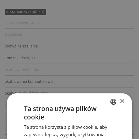
STANDARD WYKOŃCZEŃ
żaluzje wewnętrzne
tryskacze
podwójne zasilanie
kontrola dostępu
okablowanie telefoniczne
okablowanie komputerowe
okablowanie elektryczne
×
centrala telefoniczna
Ta strona używa plików
cookie
klimatyzacja
POLISH
Ta strona korzysta z plików cookie, aby
ENGLISH
czujniki dymu i ciepła
zapewnić lepszą wygodę użytkowania.