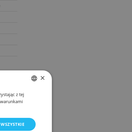
e
×
stając z tej
POLISH
z warunkami
ENGLISH
 WSZYSTKIE