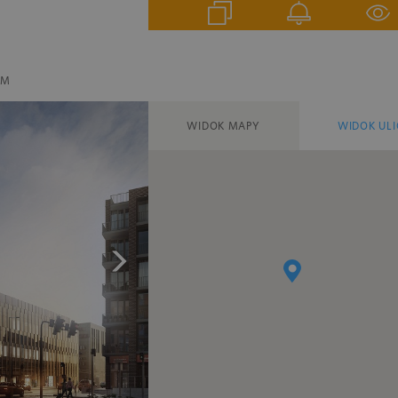
EM
WIDOK MAPY
WIDOK ULI