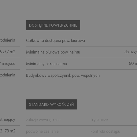
DOSTĘPNE POWIERZCHNIE
godnienia
Całkowita dostępna pow. biurowa
6 zł / m2
do uzg
Minimalna biurowa pow. najmu
/ miejsce
60 m
Minimalny okres najmu
godnienia
Budynkowy współczynnik pow. wspólnych
STANDARD WYKOŃCZEŃ
istniejący
żaluzje wewnętrzne
tryskacze
2 173 m2
podwójne zasilanie
kontrola dostępu