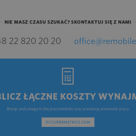
NIE MASZ CZASU SZUKAĆ? SKONTAKTUJ SIĘ Z NAMI
8 22 820 20 20
office@remobile
BLICZ ŁĄCZNE KOSZTY WYNAJ
Biorąc pod uwagę liczbę pracowników oraz aranżację stanowisk pracy
OCCUPIERMETRICS.COM