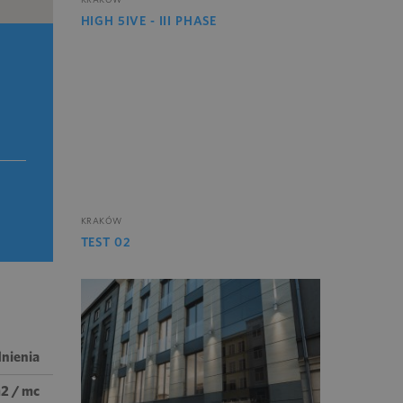
HIGH 5IVE - III PHASE
KRAKÓW
TEST 02
nienia
m2 / mc