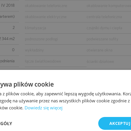
IV 2018
okablowanie telefoniczne
okablowanie komputerow
parterem)
okablowanie elektryczne
centrala telefoniczna
2
klimatyzacja
czujniki dymu i ciepła
 2 344 m2
podnoszone podłogi
podwieszane sufity
0
wykładziny
otwierane okna
godnienia
łącze światłowodowe
ścianki działowe
-
BMS
żywa plików cookie
wierzchni
a z plików cookie, aby zapewnić lepszą wygodę użytkowania. Korzy
 zgodę na używanie przez nas wszystkich plików cookie zgodnie 
lików cookie.
Dowiedz się więcej
EGÓŁY
AKCEPTUJ