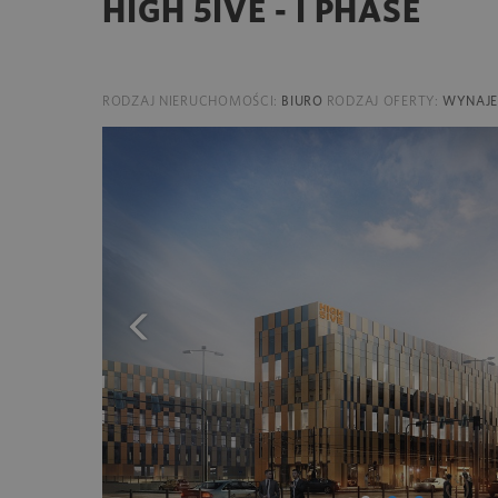
HIGH 5IVE - I PHASE
RODZAJ NIERUCHOMOŚCI:
BIURO
RODZAJ OFERTY:
WYNAJ