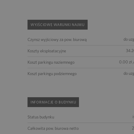
WYJŚCIOWE WARUNKI NAJMU
do uz
Czynsz wyjściowy za pow. biurową
34.2
Koszty eksploatacyjne
0.00 zł 
Koszt parkingu naziemnego
do uz
Koszt parkingu podziemnego
INFORMACJE O BUDYNKU
Status budynku
2
Całkowita pow. biurowa netto