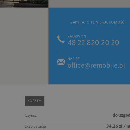
ZAPYTAJ O TĘ NIERUCHOMOŚĆ
ZADZWOŃ
48 22 820 20 20
NAPISZ
office@remobile.pl
KOSZTY
do uzgod
Czynsz
34.26 zł / 
Eksploatacja