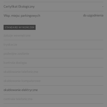
-
Certyfikat Ekologiczny
do uzgodnienia
Wsp. miejsc parkingowych
STANDARD WYKOŃCZEŃ
żaluzje wewnętrzne
tryskacze
podwójne zasilanie
kontrola dostępu
okablowanie telefoniczne
okablowanie komputerowe
okablowanie elektryczne
centrala telefoniczna