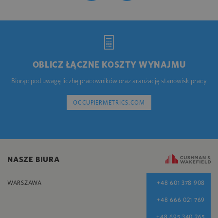
OBLICZ ŁĄCZNE KOSZTY WYNAJMU
Biorąc pod uwagę liczbę pracowników oraz aranżację stanowisk pracy
OCCUPIERMETRICS.COM
NASZE BIURA
WARSZAWA
+48 601 378 908
+48 666 021 769
+48 695 340 265