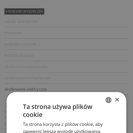
STANDARD WYKOŃCZEŃ
żaluzje wewnętrzne
tryskacze
podwójne zasilanie
kontrola dostępu
okablowanie telefoniczne
okablowanie komputerowe
okablowanie elektryczne
×
centrala telefoniczna
Ta strona używa plików
klimatyzacja
cookie
POLISH
czujniki dymu i ciepła
Ta strona korzysta z plików cookie, aby
ENGLISH
zapewnić lepszą wygodę użytkowania.