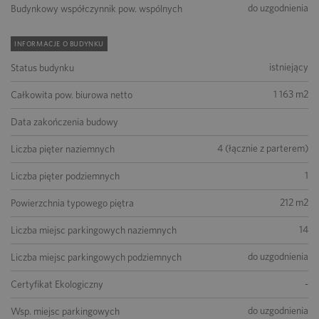
do uzgodnienia
Budynkowy współczynnik pow. wspólnych
INFORMACJE O BUDYNKU
istniejący
Status budynku
1 163 m2
Całkowita pow. biurowa netto
Data zakończenia budowy
4 (łącznie z parterem)
Liczba pięter naziemnych
1
Liczba pięter podziemnych
212 m2
Powierzchnia typowego piętra
14
Liczba miejsc parkingowych naziemnych
do uzgodnienia
Liczba miejsc parkingowych podziemnych
-
Certyfikat Ekologiczny
do uzgodnienia
Wsp. miejsc parkingowych