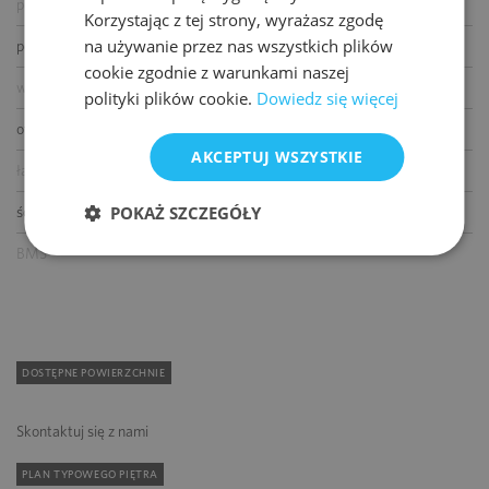
podnoszone podłogi
Korzystając z tej strony, wyrażasz zgodę
na używanie przez nas wszystkich plików
podwieszane sufity
cookie zgodnie z warunkami naszej
wykładziny
polityki plików cookie.
Dowiedz się więcej
otwierane okna
AKCEPTUJ WSZYSTKIE
łącze światłowodowe
POKAŻ SZCZEGÓŁY
ścianki działowe
BMS
DOSTĘPNE POWIERZCHNIE
Skontaktuj się z nami
PLAN TYPOWEGO PIĘTRA