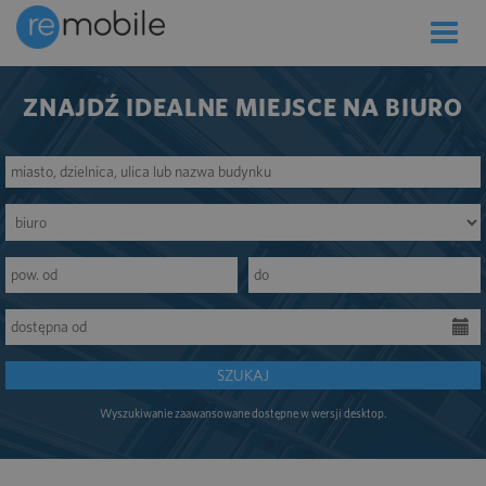
Toggle
naviga
ZNAJDŹ IDEALNE MIEJSCE NA BIURO
SZUKAJ
Wyszukiwanie zaawansowane dostępne w wersji desktop.