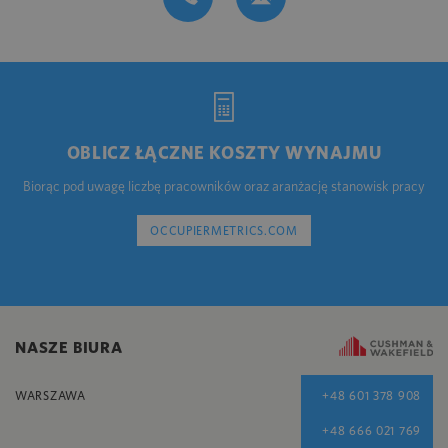
OBLICZ ŁĄCZNE KOSZTY WYNAJMU
Biorąc pod uwagę liczbę pracowników oraz aranżację stanowisk pracy
OCCUPIERMETRICS.COM
NASZE BIURA
WARSZAWA
+48 601 378 908
+48 666 021 769