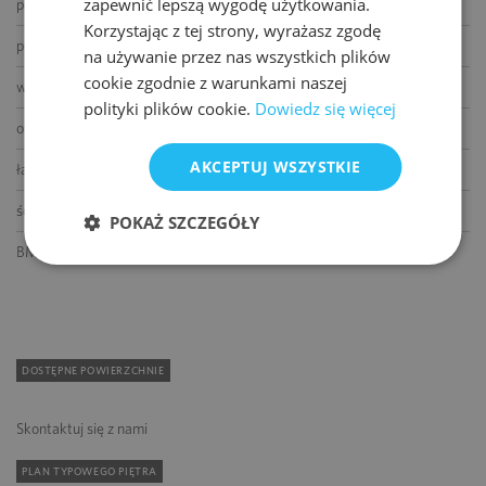
zapewnić lepszą wygodę użytkowania.
podnoszone podłogi
Korzystając z tej strony, wyrażasz zgodę
podwieszane sufity
na używanie przez nas wszystkich plików
cookie zgodnie z warunkami naszej
wykładziny
polityki plików cookie.
Dowiedz się więcej
otwierane okna
AKCEPTUJ WSZYSTKIE
łącze światłowodowe
ścianki działowe
POKAŻ SZCZEGÓŁY
BMS
DOSTĘPNE POWIERZCHNIE
Skontaktuj się z nami
PLAN TYPOWEGO PIĘTRA