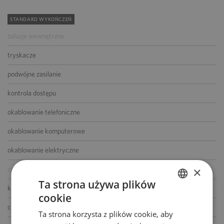
STANDARD WYKOŃCZEŃ
żaluzje wewnętrzne
tryskacze
podwójne zasilanie
kontrola dostępu
okablowanie telefoniczne
okablowanie komputerowe
okablowanie elektryczne
×
centrala telefoniczna
Ta strona używa plików
klimatyzacja
cookie
POLISH
czujniki dymu i ciepła
Ta strona korzysta z plików cookie, aby
ENGLISH