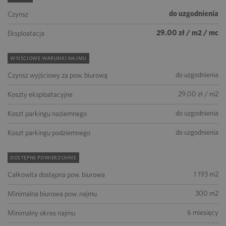
do uzgodnienia
Czynsz
29.00 zł / m2 / mc
Eksploatacja
WYJŚCIOWE WARUNKI NAJMU
do uzgodnienia
Czynsz wyjściowy za pow. biurową
29.00 zł / m2
Koszty eksploatacyjne
do uzgodnienia
Koszt parkingu naziemnego
do uzgodnienia
Koszt parkingu podziemnego
DOSTĘPNE POWIERZCHNIE
1 193 m2
Całkowita dostępna pow. biurowa
300 m2
Minimalna biurowa pow. najmu
6 miesięcy
Minimalny okres najmu