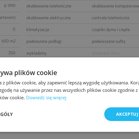
6 1991
okablowanie telefoniczne
okablowanie komputerow
parterem)
okablowanie elektryczne
centrala telefoniczna
0
klimatyzacja
czujniki dymu i ciepła
650 m2
podnoszone podłogi
podwieszane sufity
250
wykładziny
otwierane okna
153
łącze światłowodowe
ścianki działowe
żywa plików cookie
-
BMS
a z plików cookie, aby zapewnić lepszą wygodę użytkowania. Korzy
wierzchni
 zgodę na używanie przez nas wszystkich plików cookie zgodnie 
lików cookie.
Dowiedz się więcej
EGÓŁY
AKCEPTUJ