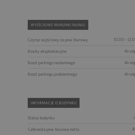
WYJŚCIOWE WARUNKI NAJMU
10.00 - 12.
Czynsz wyjściowy za pow. biurową
do uz
Koszty eksploatacyjne
do uz
Koszt parkingu naziemnego
do uz
Koszt parkingu podziemnego
INFORMACJE O BUDYNKU
Status budynku
8
Całkowita pow. biurowa netto