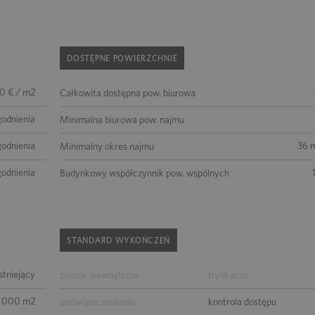
DOSTĘPNE POWIERZCHNIE
00 € / m2
Całkowita dostępna pow. biurowa
godnienia
Minimalna biurowa pow. najmu
godnienia
36 m
Minimalny okres najmu
godnienia
Budynkowy współczynnik pow. wspólnych
STANDARD WYKOŃCZEŃ
istniejący
żaluzje wewnętrzne
tryskacze
 000 m2
podwójne zasilanie
kontrola dostępu