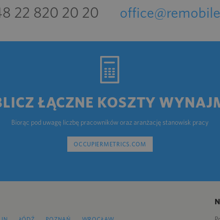
8 22 820 20 20
office@remobile
BLICZ ŁĄCZNE KOSZTY WYNAJ
Biorąc pod uwagę liczbę pracowników oraz aranżację stanowisk pracy
OCCUPIERMETRICS.COM
P
LIN
ŁÓDŹ
POZNAŃ
WROCŁAW