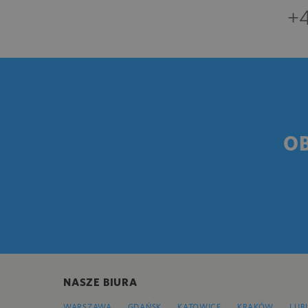
+4
O
NASZE BIURA
WARSZAWA
GDAŃSK
KATOWICE
KRAKÓW
LUB