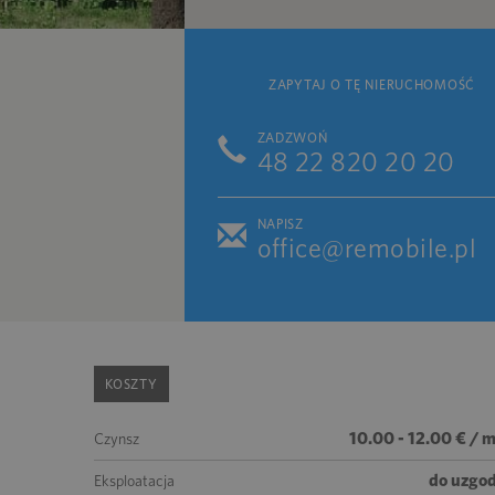
ZAPYTAJ O TĘ NIERUCHOMOŚĆ
ZADZWOŃ
48 22 820 20 20
NAPISZ
office@remobile.pl
KOSZTY
10.00 - 12.00 € / 
Czynsz
do uzgod
Eksploatacja