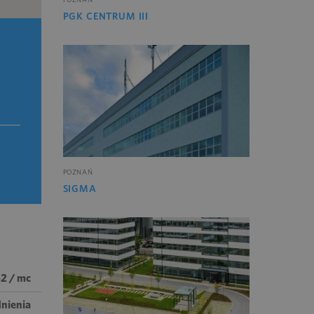
PGK CENTRUM III
POZNAŃ
SIGMA
m2 / mc
nienia