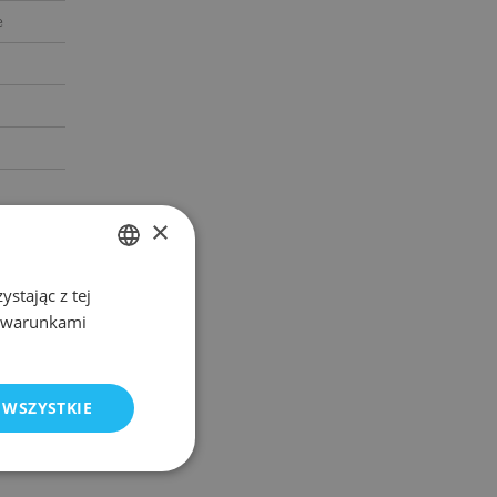
e
×
stając z tej
POLISH
z warunkami
ENGLISH
 WSZYSTKIE