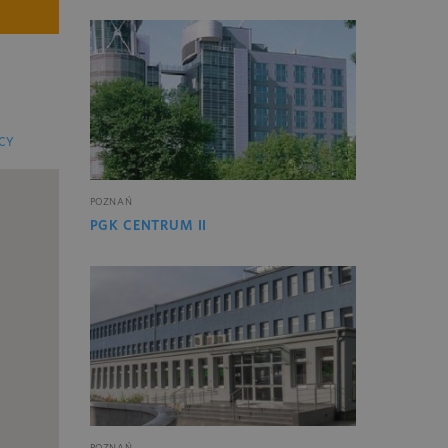
CY
POZNAŃ
PGK CENTRUM II
POZNAŃ