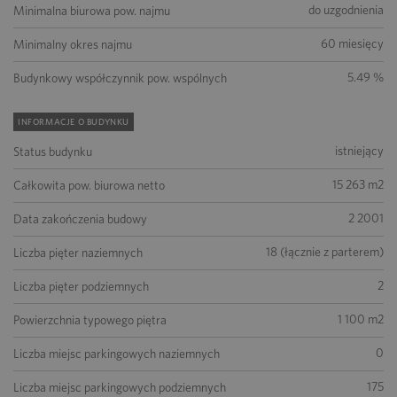
do uzgodnienia
Minimalna biurowa pow. najmu
60 miesięcy
Minimalny okres najmu
5.49 %
Budynkowy współczynnik pow. wspólnych
INFORMACJE O BUDYNKU
istniejący
Status budynku
15 263 m2
Całkowita pow. biurowa netto
2 2001
Data zakończenia budowy
18 (łącznie z parterem)
Liczba pięter naziemnych
2
Liczba pięter podziemnych
1 100 m2
Powierzchnia typowego piętra
0
Liczba miejsc parkingowych naziemnych
175
Liczba miejsc parkingowych podziemnych