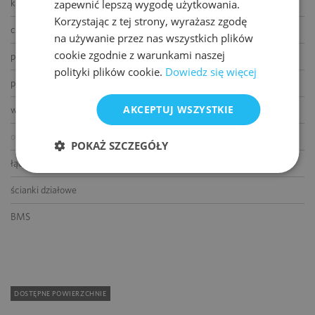
klimatyzacja
zapewnić lepszą wygodę użytkowania.
Korzystając z tej strony, wyrażasz zgodę
czujniki dymu i ciepła
na używanie przez nas wszystkich plików
cookie zgodnie z warunkami naszej
podnoszone podłogi
polityki plików cookie.
Dowiedz się więcej
podwieszane sufity
AKCEPTUJ WSZYSTKIE
wykładziny
otwierane okna
POKAŻ SZCZEGÓŁY
łącze światłowodowe
ścianki działowe
BMS
DOSTĘPNE POWIERZCHNIE