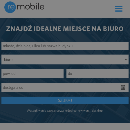
Toggle
naviga
ZNAJDŹ IDEALNE MIEJSCE NA BIURO
SZUKAJ
Wyszukiwanie zaawansowane dostępne w wersji desktop.