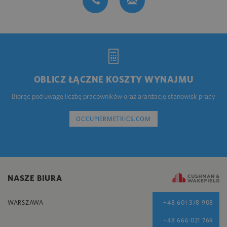
OBLICZ ŁĄCZNE KOSZTY WYNAJMU
Biorąc pod uwagę liczbę pracowników oraz aranżację stanowisk pracy
OCCUPIERMETRICS.COM
NASZE BIURA
WARSZAWA
+48 601 378 908
+48 666 021 769