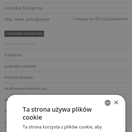
-
Certyfikat Ekologiczny
1 miejsce na 120 m2 powierzchni
Wsp. miejsc parkingowych
STANDARD WYKOŃCZEŃ
żaluzje wewnętrzne
tryskacze
podwójne zasilanie
kontrola dostępu
okablowanie telefoniczne
okablowanie komputerowe
×
Ta strona używa plików
okablowanie elektryczne
cookie
POLISH
centrala telefoniczna
Ta strona korzysta z plików cookie, aby
ENGLISH