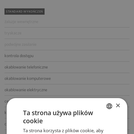
STANDARD WYKOŃCZEŃ
żaluzje wewnętrzne
tryskacze
podwójne zasilanie
kontrola dostępu
okablowanie telefoniczne
okablowanie komputerowe
okablowanie elektryczne
centrala telefoniczna
×
Ta strona używa plików
klimatyzacja
cookie
POLISH
czujniki dymu i ciepła
Ta strona korzysta z plików cookie, aby
ENGLISH