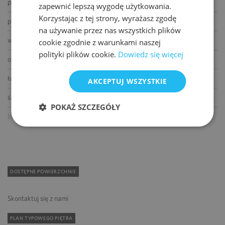
podnoszone podłogi
zapewnić lepszą wygodę użytkowania.
Korzystając z tej strony, wyrażasz zgodę
podwieszane sufity
na używanie przez nas wszystkich plików
wykładziny
cookie zgodnie z warunkami naszej
polityki plików cookie.
Dowiedz się więcej
otwierane okna
łącze światłowodowe
AKCEPTUJ WSZYSTKIE
ścianki działowe
POKAŻ SZCZEGÓŁY
BMS
DOSTĘPNE POWIERZCHNIE
Skontaktuj się z nami
PLAN TYPOWEGO PIĘTRA