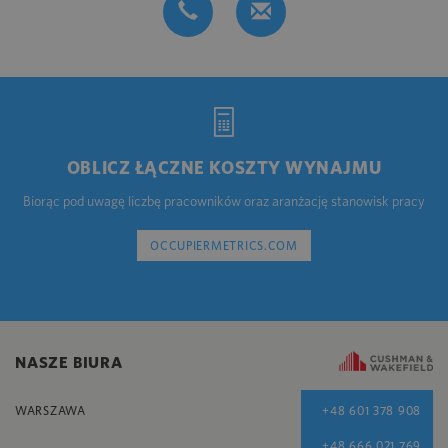
OBLICZ ŁĄCZNE KOSZTY WYNAJMU
Biorąc pod uwagę liczbę pracowników oraz aranżację stanowisk pracy
OCCUPIERMETRICS.COM
NASZE BIURA
WARSZAWA
+48 601 378 908
+48 666 021 769