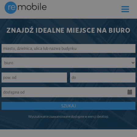
Toggle
naviga
ZNAJDŹ IDEALNE MIEJSCE NA BIURO
SZUKAJ
Wyszukiwanie zaawansowane dostępne w wersji desktop.