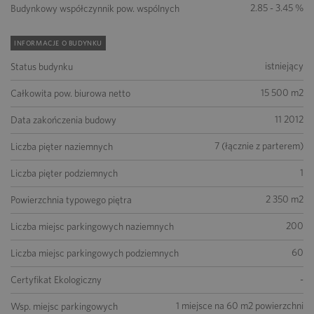
2.85 - 3.45 %
Budynkowy współczynnik pow. wspólnych
INFORMACJE O BUDYNKU
istniejący
Status budynku
15 500 m2
Całkowita pow. biurowa netto
11 2012
Data zakończenia budowy
7 (łącznie z parterem)
Liczba pięter naziemnych
1
Liczba pięter podziemnych
2 350 m2
Powierzchnia typowego piętra
200
Liczba miejsc parkingowych naziemnych
60
Liczba miejsc parkingowych podziemnych
-
Certyfikat Ekologiczny
1 miejsce na 60 m2 powierzchni
Wsp. miejsc parkingowych