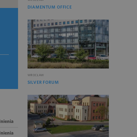
DIAMENTUM OFFICE
WROCŁAW
SILVER FORUM
nienia
nienia