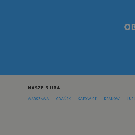
O
NASZE BIURA
WARSZAWA
GDAŃSK
KATOWICE
KRAKÓW
LUB