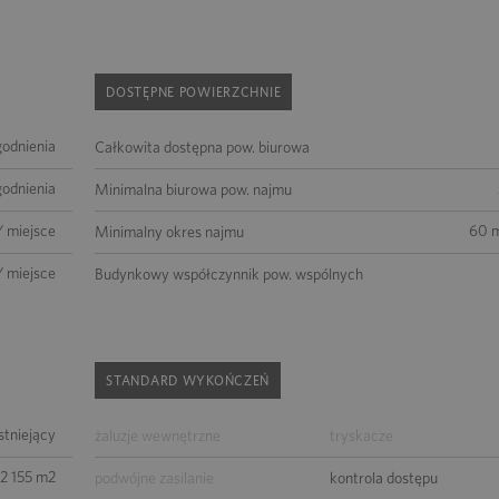
DOSTĘPNE POWIERZCHNIE
godnienia
Całkowita dostępna pow. biurowa
godnienia
Minimalna biurowa pow. najmu
/ miejsce
60 m
Minimalny okres najmu
/ miejsce
Budynkowy współczynnik pow. wspólnych
STANDARD WYKOŃCZEŃ
istniejący
żaluzje wewnętrzne
tryskacze
12 155 m2
podwójne zasilanie
kontrola dostępu