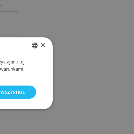
e
×
stając z tej
POLISH
z warunkami
ENGLISH
 WSZYSTKIE