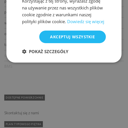
Korzystając z tej strony, wyrażasz zgodę
podnoszone podłogi
na używanie przez nas wszystkich plików
podwieszane sufity
cookie zgodnie z warunkami naszej
polityki plików cookie.
Dowiedz się więcej
wykładziny
otwierane okna
AKCEPTUJ WSZYSTKIE
łącze światłowodowe
POKAŻ SZCZEGÓŁY
ścianki działowe
BMS
DOSTĘPNE POWIERZCHNIE
Skontaktuj się z nami
PLAN TYPOWEGO PIĘTRA