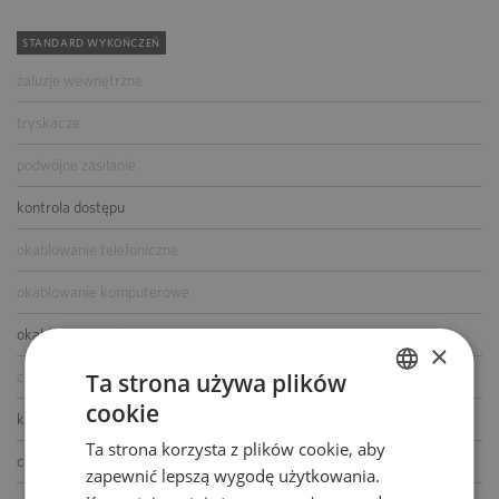
STANDARD WYKOŃCZEŃ
żaluzje wewnętrzne
tryskacze
podwójne zasilanie
kontrola dostępu
okablowanie telefoniczne
okablowanie komputerowe
okablowanie elektryczne
×
centrala telefoniczna
Ta strona używa plików
cookie
POLISH
klimatyzacja
Ta strona korzysta z plików cookie, aby
ENGLISH
czujniki dymu i ciepła
zapewnić lepszą wygodę użytkowania.