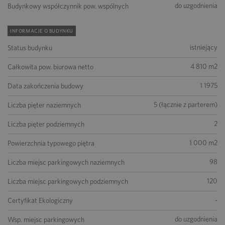
do uzgodnienia
Budynkowy współczynnik pow. wspólnych
INFORMACJE O BUDYNKU
istniejący
Status budynku
4 810 m2
Całkowita pow. biurowa netto
1 1975
Data zakończenia budowy
5 (łącznie z parterem)
Liczba pięter naziemnych
2
Liczba pięter podziemnych
1 000 m2
Powierzchnia typowego piętra
98
Liczba miejsc parkingowych naziemnych
120
Liczba miejsc parkingowych podziemnych
-
Certyfikat Ekologiczny
do uzgodnienia
Wsp. miejsc parkingowych