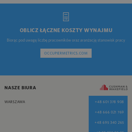
OBLICZ ŁĄCZNE KOSZTY WYNAJMU
Biorąc pod uwagę liczbę pracowników oraz aranżację stanowisk pracy
OCCUPIERMETRICS.COM
NASZE BIURA
WARSZAWA
+48 601 378 908
+48 666 021 769
+48 695 340 265