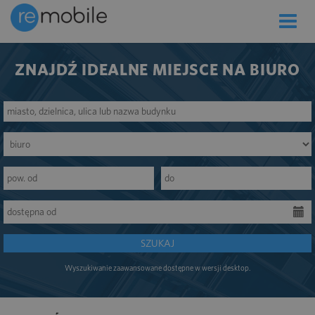
Toggle
naviga
ZNAJDŹ IDEALNE MIEJSCE NA BIURO
SZUKAJ
Wyszukiwanie zaawansowane dostępne w wersji desktop.